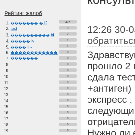
Рейтинг жалоб
325
������� �12
12:26 30-
test
9
2
���������� hi
обратитьс
1
����� iv
1
���� ii -
Здравству
������������
0
�������
0
прошло 2 
0
0
сдала тес
0
0
+антиген)
0
0
экспресс ,
0
0
следующи
0
отрицател
0
0
Нужно ли 
0