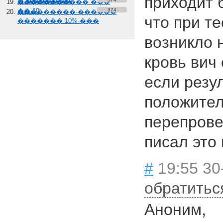
приходит б
� �������
����������� ���
��-10
374
���������-������
что при т
������� 10%-���
возникло 
кровь вич
если резу
положител
перепрове
писал это 
#
19:55 30
обратитьс
Аноним,