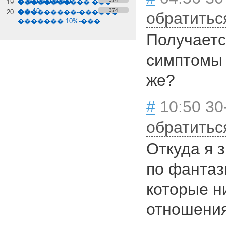
� �������
����������� ���
��-10
374
���������-������
обратитьс
������� 10%-���
Получаетс
симптомы 
же?
#
10:50 30
обратитьс
Откуда я 
по фантаз
которые н
отношения