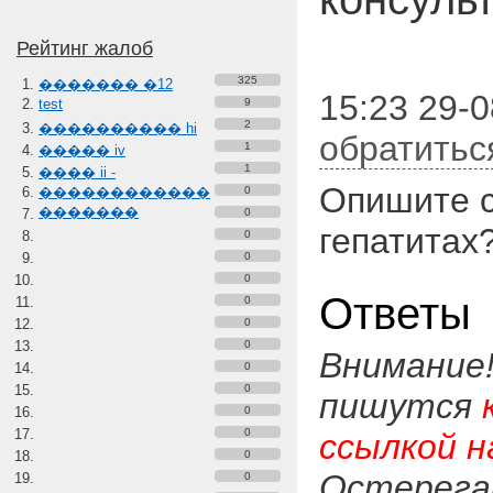
Рейтинг жалоб
325
������� �12
15:23 29-0
test
9
2
���������� hi
обратитьс
1
����� iv
1
���� ii -
Опишите 
������������
0
�������
0
гепатитах
0
0
0
Ответы
0
0
0
Внимание
0
0
пишутся
0
0
ссылкой н
0
Остерега
0