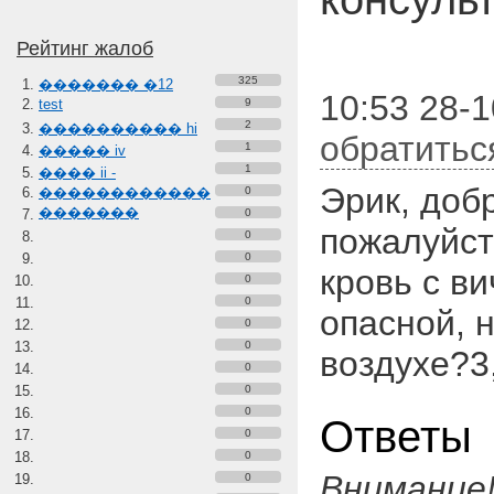
Рейтинг жалоб
325
������� �12
10:53 28-
test
9
2
���������� hi
обратитьс
1
����� iv
1
���� ii -
Эрик, доб
������������
0
�������
0
пожалуйст
0
0
кровь с в
0
0
опасной, 
0
0
воздухе?3
0
0
0
Ответы
0
0
Внимание
0