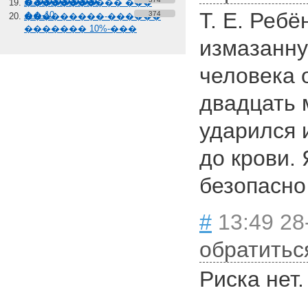
� �������
����������� ���
Т. Е. Ребё
��-10
374
���������-������
������� 10%-���
измазанну
человека о
двадцать 
ударился 
до крови.
безопасно
#
13:49 28
обратитьс
Риска нет