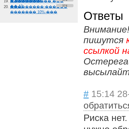
� �������
����������� ���
��-10
374
���������-������
Ответы
������� 10%-���
Внимание
пишутся
ссылкой н
Остерега
высылайте
#
15:14 28
обратитьс
Риска нет