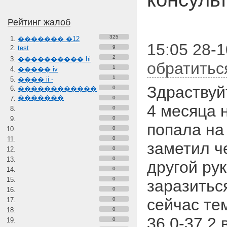
Рейтинг жалоб
325
������� �12
15:05 28-1
test
9
2
���������� hi
обратитьс
1
����� iv
1
���� ii -
Здраствуй
������������
0
�������
0
4 месяца 
0
0
попала на
0
0
заметил че
0
0
другой рук
0
0
заразитьс
0
сейчас те
0
0
36.0-37.2
0