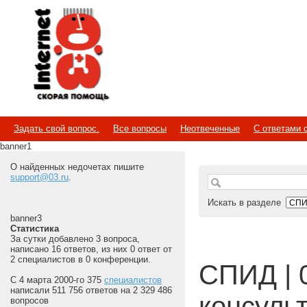
Internet
Скорая помощь
Задать свой вопрос.
Все вопросы
Неотвеченные
С ответами 
banner1
О найденных недочетах пишите
support@03.ru
.
Искать в разделе
banner3
Статистика
За сутки добавлено 3 вопроса,
написано 16 ответов, из них 0 ответ от
2 специалистов в 0 конференции.
СПИД | 
С 4 марта 2000-го 375
специалистов
написали 511 756 ответов на 2 329 486
консуль
вопросов