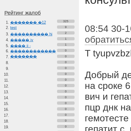
Рейтинг жалоб
325
������� �12
08:54 30-1
test
9
2
���������� hi
обратитьс
1
����� iv
1
���� ii -
T tyupvzb
������������
0
�������
0
0
0
Добрый д
0
0
на сроке 6
0
0
вич и гепа
0
0
пцр днк на
0
гемотесте 
0
0
гепатит с,
0