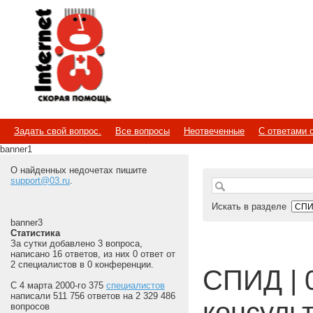
Internet
Скорая помощь
Задать свой вопрос.
Все вопросы
Неотвеченные
С ответами 
banner1
О найденных недочетах пишите
support@03.ru
.
Искать в разделе
banner3
Статистика
За сутки добавлено 3 вопроса,
написано 16 ответов, из них 0 ответ от
2 специалистов в 0 конференции.
СПИД | 
С 4 марта 2000-го 375
специалистов
написали 511 756 ответов на 2 329 486
консуль
вопросов