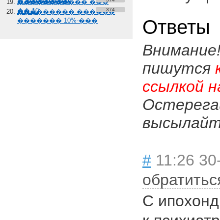
� �������
����������� ���
��-10
374
���������-������
Ответы
������� 10%-���
Внимание
пишутся
ссылкой н
Остерега
высылайте
#
11:26 30
обратитьс
С ипохонд