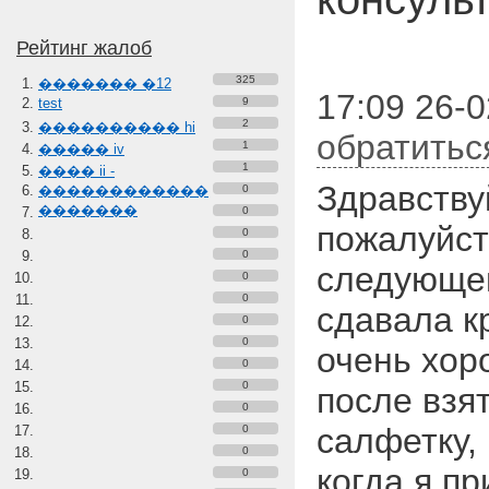
Рейтинг жалоб
325
������� �12
17:09 26-0
test
9
2
���������� hi
обратитьс
1
����� iv
1
���� ii -
Здравству
������������
0
�������
0
пожалуйст
0
0
следующей
0
0
сдавала к
0
0
очень хор
0
0
после взя
0
салфетку,
0
0
когда я п
0