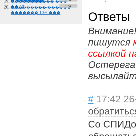
� �������
����������� ���
��-10
374
���������-������
Ответы
������� 10%-���
Внимание
пишутся
ссылкой н
Остерега
высылайте
#
17:42 26
обратитьс
Со СПИДо