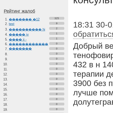
Рейтинг жалоб
325
������� �12
18:31 30-
test
9
2
���������� hi
обратитьс
1
����� iv
1
���� ii -
Добрый ве
������������
0
�������
0
тенофовир
0
0
432 в н 1
0
0
терапии д
0
0
3900 без 
0
0
лучше пом
0
долутегра
0
0
0