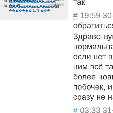
так
� �������
����������� ���
��-10
374
���������-������
������� 10%-���
#
19:59 30
обратитьс
Здравству
нормальна
если нет 
ним всё т
более нов
побочек, и
сразу не н
#
03:33 31