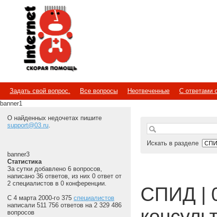
Internet
Скорая помощь
Задать свой вопрос.
Все вопросы
Неотвеченные
С ответами 
banner1
О найденных недочетах пишите
support@03.ru
.
Искать в разделе
banner3
Статистика
За сутки добавлено 6 вопросов,
написано 36 ответов, из них 0 ответ от
2 специалистов в 0 конференции.
СПИД | 
С 4 марта 2000-го 375
специалистов
написали 511 756 ответов на 2 329 486
консуль
вопросов