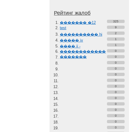
Рейтинг жалоб
325
������� �12
test
9
2
���������� hi
1
����� iv
1
���� ii -
������������
0
�������
0
0
0
0
0
0
0
0
0
0
0
0
0