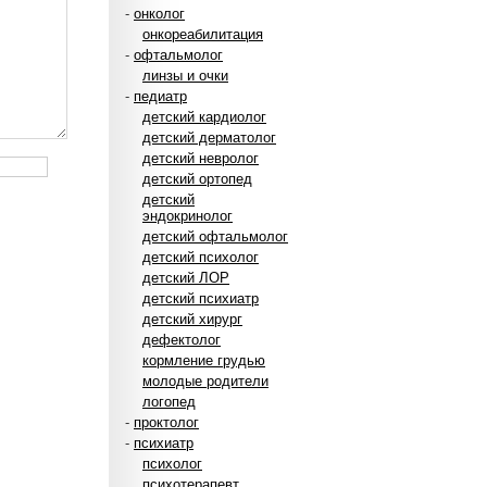
-
онколог
онкореабилитация
-
офтальмолог
линзы и очки
-
педиатр
детский кардиолог
детский дерматолог
детский невролог
детский ортопед
детский
эндокринолог
детский офтальмолог
детский психолог
детский ЛОР
детский психиатр
детский хирург
дефектолог
кормление грудью
молодые родители
логопед
-
проктолог
-
психиатр
психолог
психотерапевт