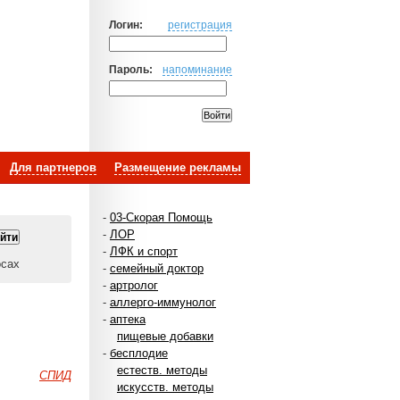
Логин:
регистрация
Пароль:
напоминание
Для партнеров
Размещение рекламы
-
03-Скорая Помощь
-
ЛОР
-
ЛФК и спорт
осах
-
семейный доктор
-
артролог
-
аллерго-иммунолог
-
аптека
пищевые добавки
-
бесплодие
естеств. методы
СПИД
искусств. методы