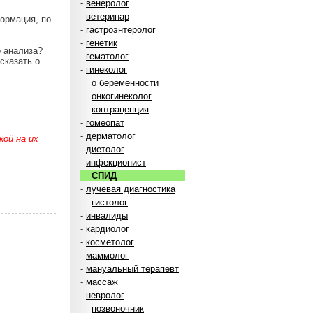
-
венеролог
-
ветеринар
формация, по
-
гастроэнтеролог
-
генетик
о анализа?
-
гематолог
сказать о
-
гинеколог
о беременности
онкогинеколог
контрацепция
-
гомеопат
-
дерматолог
ой на их
-
диетолог
-
инфекционист
СПИД
-
лучевая диагностика
гистолог
-
инвалиды
-
кардиолог
-
косметолог
-
маммолог
-
мануальный терапевт
-
массаж
-
невролог
позвоночник