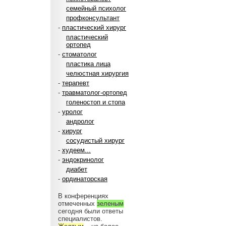
семейный психолог
профконсультант
-
пластический хирург
пластический
ортопед
-
стоматолог
пластика лица
челюстная хирургия
-
терапевт
-
травматолог-ортопед
голеностоп и стопа
-
уролог
андролог
-
хирург
сосудистый хирург
-
худеем...
-
эндокринолог
диабет
-
ординаторская
В конференциях
отмеченных
зеленым
сегодня были ответы
специалистов.