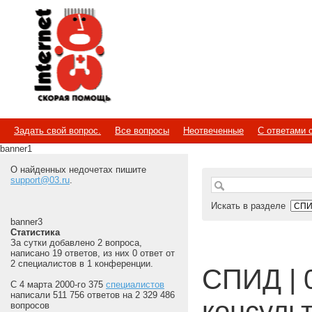
Internet
Скорая помощь
Задать свой вопрос.
Все вопросы
Неотвеченные
С ответами 
banner1
О найденных недочетах пишите
support@03.ru
.
Искать в разделе
banner3
Статистика
За сутки добавлено 2 вопроса,
написано 19 ответов, из них 0 ответ от
2 специалистов в 1 конференции.
СПИД | 
С 4 марта 2000-го 375
специалистов
написали 511 756 ответов на 2 329 486
консуль
вопросов