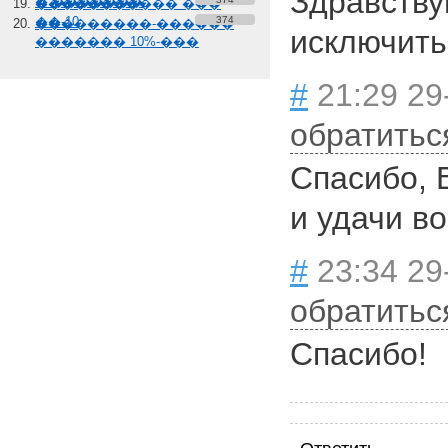
Здравству
� �������
����������� ���
��-10
374
���������-������
исключить
������� 10%-���
#
21:29 29
обратитьс
Спасибо, 
и удачи во
#
23:34 29
обратитьс
Спасибо!