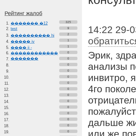
Рейтинг жалоб
325
������� �12
14:22 29-
test
9
2
���������� hi
обратитьс
1
����� iv
1
���� ii -
Эрик, здр
������������
0
�������
0
анализы п
0
0
инвитро, 
0
0
4го поколе
0
0
отрицател
0
0
пожалуйста
0
дальше жи
0
0
или же по
0