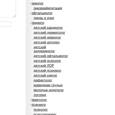
-
онколог
онкореабилитация
-
офтальмолог
линзы и очки
-
педиатр
детский кардиолог
детский дерматолог
детский невролог
детский ортопед
детский
эндокринолог
детский офтальмолог
детский психолог
детский ЛОР
детский психиатр
детский хирург
дефектолог
кормление грудью
молодые родители
логопед
-
проктолог
-
психиатр
психолог
психотерапевт