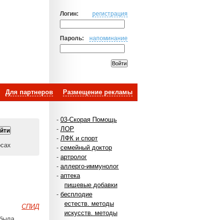
Логин:
регистрация
Пароль:
напоминание
Для партнеров
Размещение рекламы
-
03-Скорая Помощь
-
ЛОР
-
ЛФК и спорт
осах
-
семейный доктор
-
артролог
-
аллерго-иммунолог
-
аптека
пищевые добавки
-
бесплодие
естеств. методы
СПИД
искусств. методы
 была