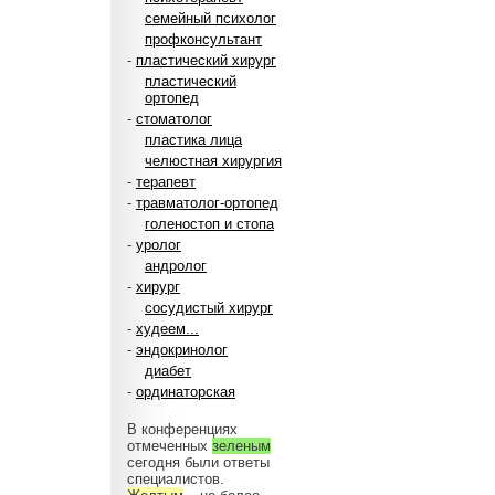
семейный психолог
профконсультант
-
пластический хирург
пластический
ортопед
-
стоматолог
пластика лица
челюстная хирургия
-
терапевт
-
травматолог-ортопед
голеностоп и стопа
-
уролог
андролог
-
хирург
сосудистый хирург
-
худеем...
-
эндокринолог
диабет
-
ординаторская
В конференциях
отмеченных
зеленым
сегодня были ответы
специалистов.