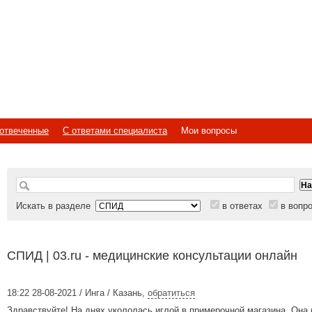
отвеченные
С ответами специалиста
Мои вопросы
Искать в разделе
в ответах
в вопр
СПИД | 03.ru - медицинские консультации онлайн
18:22 28-08-2021 / Инга / Казань
,
обратиться
Здравствуйте! На днях укололась иглой в примерочной магазина. Она