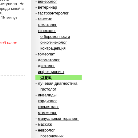
-
венеролог
выступила. Но
-
ветеринар
ередо мной в
я.
-
гастроэнтеролог
 15 минут.
-
генетик
-
гематолог
-
гинеколог
о беременности
онкогинеколог
ой на их
контрацепция
-
гомеопат
-
дерматолог
-
диетолог
-
инфекционист
СПИД
-
лучевая диагностика
гистолог
-
инвалиды
-
кардиолог
-
косметолог
-
маммолог
-
мануальный терапевт
-
массаж
-
невролог
позвоночник