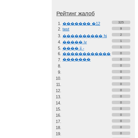
Рейтинг жалоб
325
������� �12
test
9
2
���������� hi
1
����� iv
1
���� ii -
������������
0
�������
0
0
0
0
0
0
0
0
0
0
0
0
0