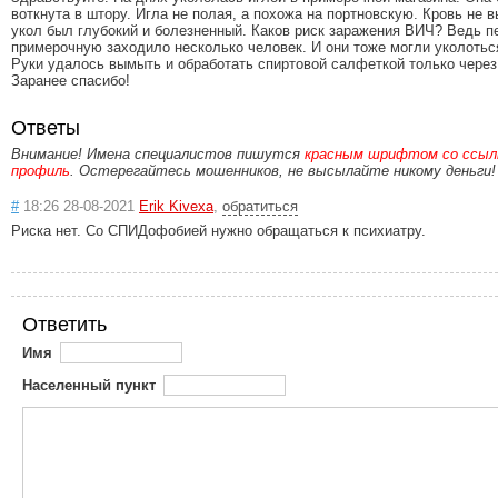
воткнута в штору. Игла не полая, а похожа на портновскую. Кровь не 
укол был глубокий и болезненный. Каков риск заражения ВИЧ? Ведь п
примерочную заходило несколько человек. И они тоже могли уколотьс
Руки удалось вымыть и обработать спиртовой салфеткой только через
Заранее спасибо!
Ответы
Внимание! Имена специалистов пишутся
красным шрифтом со ссылк
профиль
. Остерегайтесь мошенников, не высылайте никому деньги!
#
18:26 28-08-2021
Erik Kivexa
,
обратиться
Риска нет. Со СПИДофобией нужно обращаться к психиатру.
Ответить
Имя
Населенный пункт