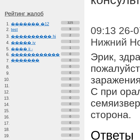
Рейтинг жалоб
325
������� �12
09:13 26-0
test
9
2
���������� hi
Нижний Н
1
����� iv
1
���� ii -
Эрик, здр
������������
0
�������
0
пожалуйст
0
0
заражения
0
0
С при ора
0
0
семяизве
0
0
сторона.
0
0
0
Ответы
0