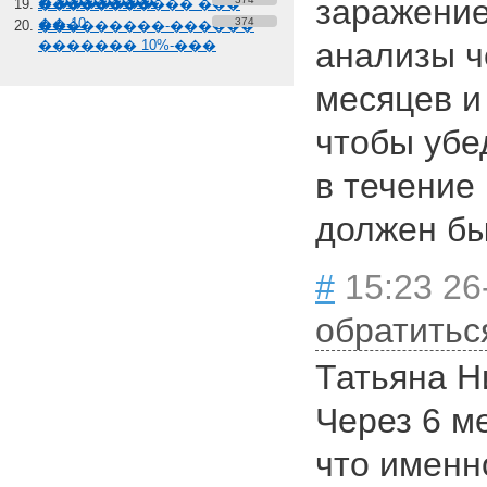
заражение
� �������
����������� ���
��-10
374
���������-������
анализы ч
������� 10%-���
месяцев и 
чтобы убе
в течение 
должен б
#
15:23 26
обратитьс
Татьяна Н
Через 6 ме
что именн