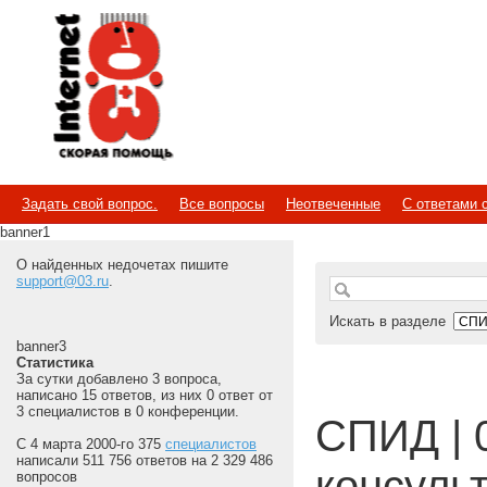
Internet
Скорая помощь
Задать свой вопрос.
Все вопросы
Неотвеченные
С ответами 
banner1
О найденных недочетах пишите
support@03.ru
.
Искать в разделе
banner3
Статистика
За сутки добавлено 3 вопроса,
написано 15 ответов, из них 0 ответ от
3 специалистов в 0 конференции.
СПИД | 
С 4 марта 2000-го 375
специалистов
написали 511 756 ответов на 2 329 486
консуль
вопросов