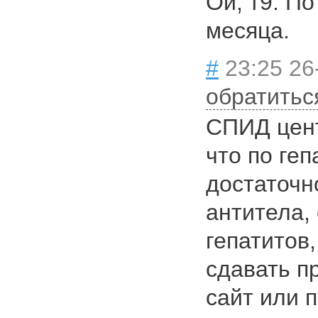
Ой, т9. По
месяца.
#
23:25 26
обратитьс
СПИД цент
что по геп
достаточн
антитела,
гепатитов,
сдавать п
сайт или 