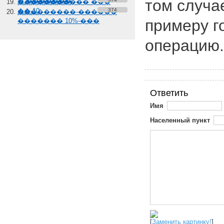
том случае
� �������
����������� ���
��-10
374
���������-������
примеру г
������� 10%-���
операцию.
Ответить
Имя
Населенный пункт
[
Заменить картинку!
]