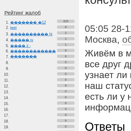
Рейтинг жалоб
325
������� �12
05:05 28-1
test
9
2
���������� hi
Москва
,
о
1
����� iv
1
���� ii -
Живём в м
������������
0
�������
0
все друг д
0
0
узнает ли
0
0
наш стату
0
0
есть ли у 
0
0
информац
0
0
0
Ответы
0