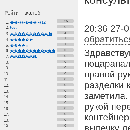
Рейтинг жалоб
325
������� �12
20:36 27-
test
9
2
���������� hi
обратитьс
1
����� iv
1
���� ii -
Здравству
������������
0
�������
0
поцарапал
0
0
правой рук
0
0
разделки 
0
0
заметила, 
0
0
рукой пер
0
контейнер
0
0
выпечку д
0