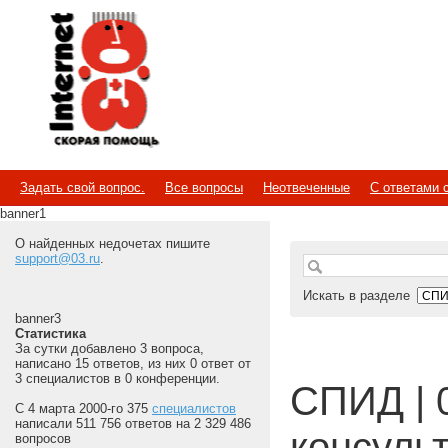
Internet
Скорая помощь
Задать свой вопрос.
Все вопросы
Неотвеченные
С ответами 
banner1
О найденных недочетах пишите
support@03.ru
.
Искать в разделе
banner3
Статистика
За сутки добавлено 3 вопроса,
написано 15 ответов, из них 0 ответ от
3 специалистов в 0 конференции.
СПИД | 
С 4 марта 2000-го 375
специалистов
написали 511 756 ответов на 2 329 486
консуль
вопросов