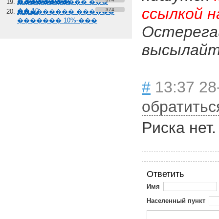
� �������
����������� ���
ссылкой н
��-10
374
���������-������
������� 10%-���
Остерега
высылайте
#
13:37 28
обратитьс
Риска нет.
Ответить
Имя
Населенный пункт