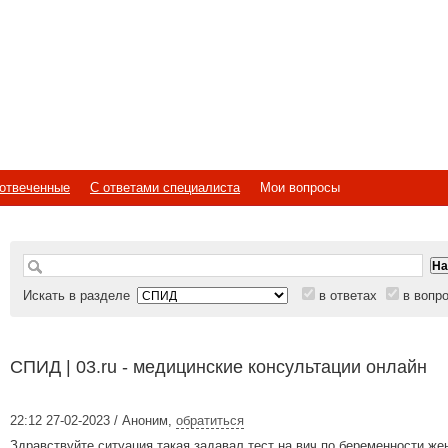
отвеченные
С ответами специалиста
Мои вопросы
Искать в разделе
в ответах
в вопр
СПИД | 03.ru - медицинские консультации онлайн
22:12 27-02-2023 / Аноним
,
обратиться
Здравствуйте ситуация такая задавал тест на вич по беременности же