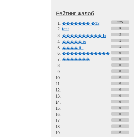
Рейтинг жалоб
325
������� �12
test
9
2
���������� hi
1
����� iv
1
���� ii -
������������
0
�������
0
0
0
0
0
0
0
0
0
0
0
0
0