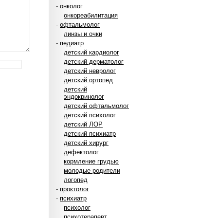
-
онколог
онкореабилитация
-
офтальмолог
линзы и очки
-
педиатр
детский кардиолог
детский дерматолог
детский невролог
детский ортопед
детский
эндокринолог
детский офтальмолог
детский психолог
детский ЛОР
детский психиатр
детский хирург
дефектолог
кормление грудью
молодые родители
логопед
-
проктолог
-
психиатр
психолог
психотерапевт