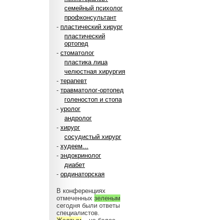
семейный психолог
профконсультант
-
пластический хирург
пластический
ортопед
-
стоматолог
пластика лица
челюстная хирургия
-
терапевт
-
травматолог-ортопед
голеностоп и стопа
-
уролог
андролог
-
хирург
сосудистый хирург
-
худеем...
-
эндокринолог
диабет
-
ординаторская
В конференциях
отмеченных
зеленым
сегодня были ответы
специалистов.