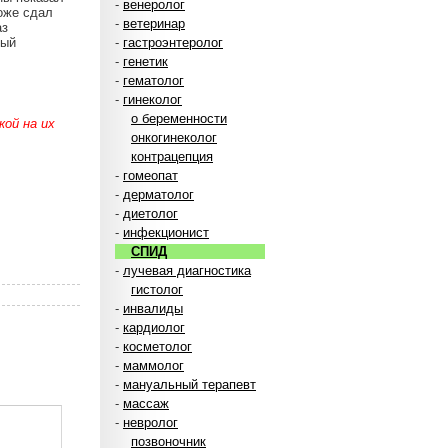
-
венеролог
оже сдал
-
ветеринар
аз
ный
-
гастроэнтеролог
-
генетик
-
гематолог
-
гинеколог
о беременности
ой на их
онкогинеколог
контрацепция
-
гомеопат
-
дерматолог
-
диетолог
-
инфекционист
СПИД
-
лучевая диагностика
гистолог
-
инвалиды
-
кардиолог
-
косметолог
-
маммолог
-
мануальный терапевт
-
массаж
-
невролог
позвоночник