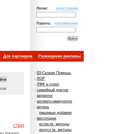
Логин:
регистрация
Пароль:
напоминание
Для партнеров
Размещение рекламы
-
03-Скорая Помощь
-
ЛОР
-
ЛФК и спорт
осах
-
семейный доктор
-
артролог
-
аллерго-иммунолог
-
аптека
пищевые добавки
-
бесплодие
естеств. методы
СПИД
искусств. методы
ны показал