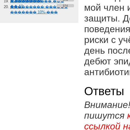
� �������
����������� ���
мой член 
��-10
374
���������-������
������� 10%-���
защиты. Д
поведения
риски с уч
день посл
дебют эпи
антибиоти
Ответы
Внимание
пишутся
ссылкой н