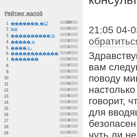
Рейтинг жалоб
325
������� �12
21:05 04-0
test
9
2
���������� hi
обратитьс
1
����� iv
1
���� ii -
Здравству
������������
0
�������
0
вам следу
0
0
поводу ми
0
0
настолько
0
0
говорит, 
0
0
для вводя
0
безопасен,
0
0
чуть ли не
0