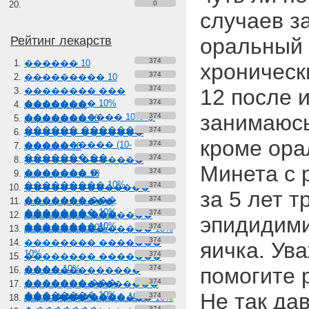
0
случаев з
Рейтинг лекарств
оральный 
374
������ 10
хроническ
374
��������� 10
374
12 после 
�������� ���
�������� 10%
374
�������
занимаюс
����������� 10% �
374
������� 10
������ �������
374
������ �������
кроме ора
���������� (10-
374
����� 10
������� ��
374
������ �������
Минета с 
������� �
374
������� 10
��������� 10%
374
��������������
за 5 лет 
������� ���
374
����������
�������� 10%
������� ���
374
������� �������
эпидидими
�������� 10%
������� 10%
374
��������� ����� 10%
374
�������� �������
яичка. Ув
10%
374
�������� �������
���� 10%
374
помогите 
�������������
������� ���
374
���������������
Не так да
�������� 10%
��� �������� 10%
374
������� ������� 10%
374