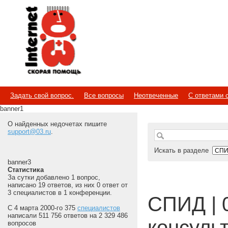
Internet
Скорая помощь
Задать свой вопрос.
Все вопросы
Неотвеченные
С ответами 
banner1
О найденных недочетах пишите
support@03.ru
.
Искать в разделе
banner3
Статистика
За сутки добавлено 1 вопрос,
написано 19 ответов, из них 0 ответ от
3 специалистов в 1 конференции.
СПИД | 
С 4 марта 2000-го 375
специалистов
написали 511 756 ответов на 2 329 486
консуль
вопросов