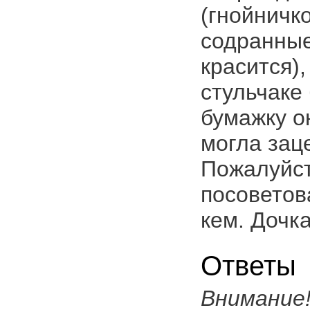
(гнойничк
содранные
красится),
стульчаке
бумажку о
могла зац
Пожалуйст
посоветов
кем. Дочка
Ответы
Внимание