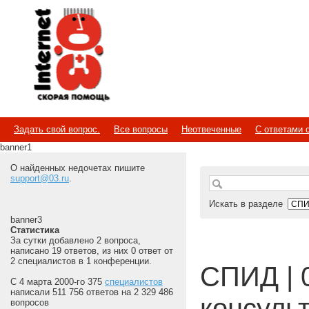
Internet
Скорая помощь
Задать свой вопрос.
Все вопросы
Неотвеченные
С ответами 
banner1
О найденных недочетах пишите
support@03.ru
.
Искать в разделе
banner3
Статистика
За сутки добавлено 2 вопроса,
написано 19 ответов, из них 0 ответ от
2 специалистов в 1 конференции.
СПИД | 
С 4 марта 2000-го 375
специалистов
написали 511 756 ответов на 2 329 486
консуль
вопросов