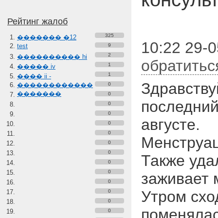
Рейтинг жалоб
325
������� �12
10:22 29-0
test
9
2
���������� hi
обратитьс
1
����� iv
1
���� ii -
Здравству
������������
0
�������
0
последний
0
0
августе.
0
0
Менструац
0
0
Также уда
0
0
заживает 
0
Утром схо
0
0
поменялас
0