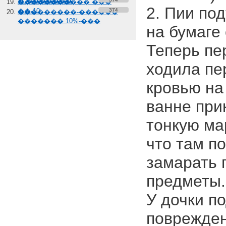
� �������
����������� ���
2. Пии по
��-10
374
���������-������
������� 10%-���
на бумаге 
Теперь пе
ходила пе
кровью на 
ванне при
тонкую ма
что там п
замарать 
предметы.
У дочки п
поврежден