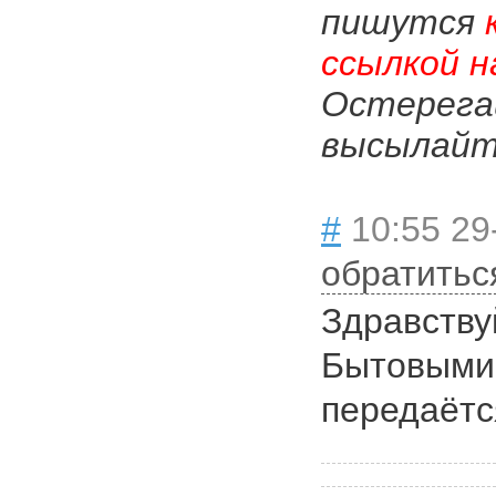
пишутся
ссылкой н
Остерега
высылайте
#
10:55 29
обратитьс
Здравствуй
Бытовыми
передаётс