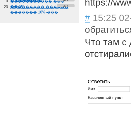
https://ww
� �������
����������� ���
��-10
374
���������-������
������� 10%-���
#
15:25 02
обратитьс
Что там с
отстирали
Ответить
Имя
Населенный пункт