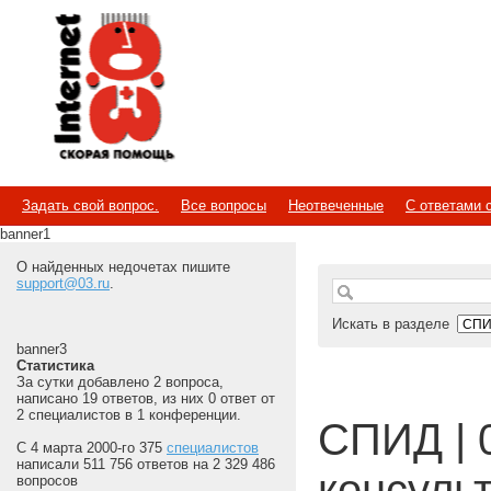
Internet
Скорая помощь
Задать свой вопрос.
Все вопросы
Неотвеченные
С ответами 
banner1
О найденных недочетах пишите
support@03.ru
.
Искать в разделе
banner3
Статистика
За сутки добавлено 2 вопроса,
написано 19 ответов, из них 0 ответ от
2 специалистов в 1 конференции.
СПИД | 
С 4 марта 2000-го 375
специалистов
написали 511 756 ответов на 2 329 486
консуль
вопросов