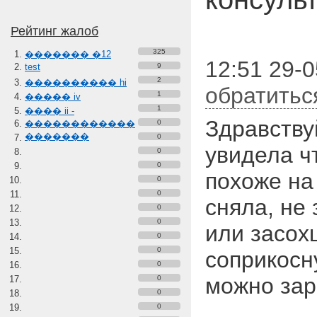
Рейтинг жалоб
325
������� �12
12:51 29-
test
9
2
���������� hi
обратитьс
1
����� iv
1
���� ii -
Здравству
������������
0
�������
0
увидела ч
0
0
похоже на
0
0
сняла, не 
0
0
или засох
0
0
соприкосн
0
можно зар
0
0
0