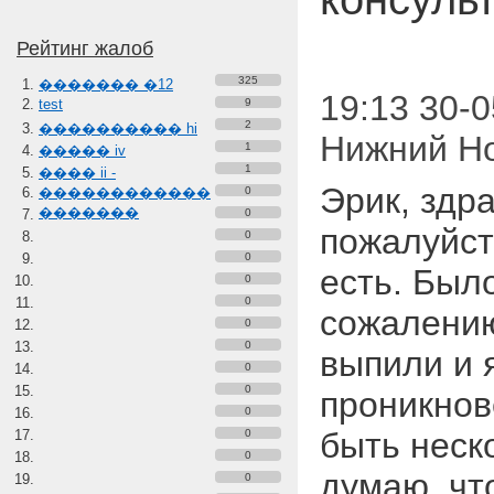
Рейтинг жалоб
325
������� �12
19:13 30-0
test
9
2
���������� hi
Нижний Н
1
����� iv
1
���� ii -
Эрик, здр
������������
0
�������
0
пожалуйст
0
0
есть. Был
0
0
сожалени
0
0
выпили и 
0
0
проникнов
0
быть неск
0
0
думаю, чт
0