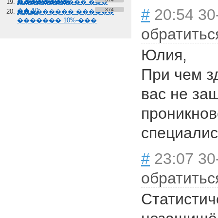
� �������
����������� ���
#
20:54 30
��-10
374
���������-������
������� 10%-���
обратитьс
Юлия,
При чем з
вас не за
проникнов
специалис
#
23:07 30
обратитьс
Статистич