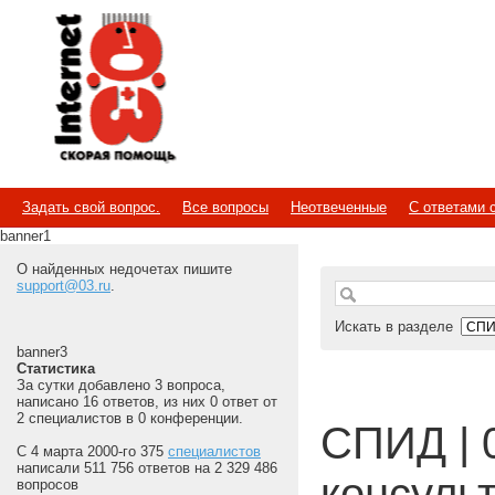
Internet
Скорая помощь
Задать свой вопрос.
Все вопросы
Неотвеченные
С ответами 
banner1
О найденных недочетах пишите
support@03.ru
.
Искать в разделе
banner3
Статистика
За сутки добавлено 3 вопроса,
написано 16 ответов, из них 0 ответ от
2 специалистов в 0 конференции.
СПИД | 
С 4 марта 2000-го 375
специалистов
написали 511 756 ответов на 2 329 486
консуль
вопросов