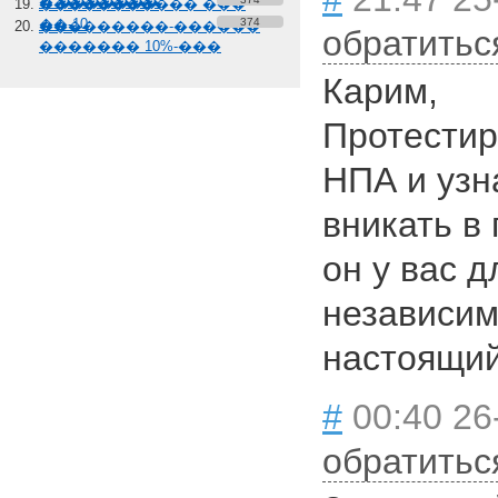
� �������
����������� ���
��-10
374
���������-������
обратитьс
������� 10%-���
Карим,
Протестир
НПА и узна
вникать в
он у вас д
независим
настоящий
#
00:40 26
обратитьс