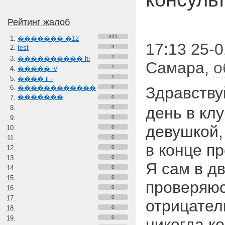
Рейтинг жалоб
325
������� �12
17:13 25-0
test
9
2
���������� hi
Самара
,
о
1
����� iv
1
���� ii -
������������
0
Здравств
�������
0
0
день в кл
0
девушкой, 
0
0
в конце п
0
0
Я сам в дв
0
0
проверяюс
0
0
отрицател
0
0
никогда к