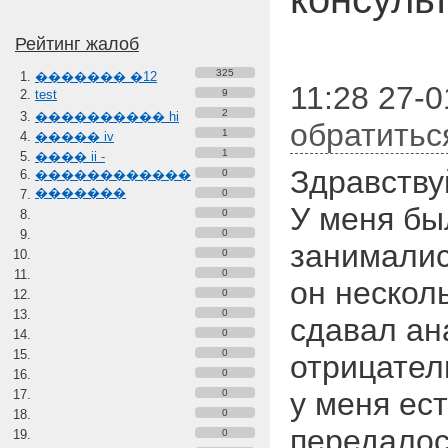
Рейтинг жалоб
325
������� �12
11:28 27-0
test
9
2
���������� hi
обратитьс
1
����� iv
1
���� ii -
Здравствуй
������������
0
�������
0
У меня бы
0
0
занималис
0
0
он нескол
0
0
сдавал ан
0
0
отрицател
0
у меня ест
0
0
передало
0