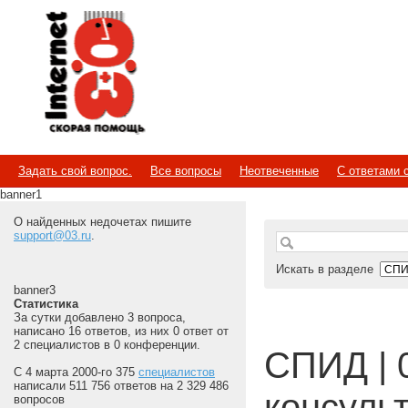
Internet
Скорая помощь
Задать свой вопрос.
Все вопросы
Неотвеченные
С ответами 
banner1
О найденных недочетах пишите
support@03.ru
.
Искать в разделе
banner3
Статистика
За сутки добавлено 3 вопроса,
написано 16 ответов, из них 0 ответ от
2 специалистов в 0 конференции.
СПИД | 
С 4 марта 2000-го 375
специалистов
написали 511 756 ответов на 2 329 486
консуль
вопросов