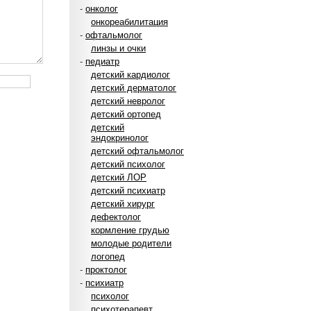
-
онколог
онкореабилитация
-
офтальмолог
линзы и очки
-
педиатр
детский кардиолог
детский дерматолог
детский невролог
детский ортопед
детский
эндокринолог
детский офтальмолог
детский психолог
детский ЛОР
детский психиатр
детский хирург
дефектолог
кормление грудью
молодые родители
логопед
-
проктолог
-
психиатр
психолог
психотерапевт