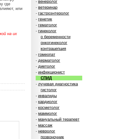
-
венеролог
чу где
-
ветеринар
влияют, или
-
гастроэнтеролог
-
генетик
-
гематолог
-
гинеколог
ой на их
о беременности
онкогинеколог
контрацепция
-
гомеопат
-
дерматолог
-
диетолог
-
инфекционист
СПИД
-
лучевая диагностика
гистолог
-
инвалиды
-
кардиолог
-
косметолог
-
маммолог
-
мануальный терапевт
-
массаж
-
невролог
позвоночник