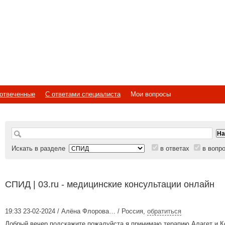
отвеченные
С ответами специалиста
Мои вопросы
Искать в разделе
в ответах
в вопр
СПИД | 03.ru - медицинские консультации онлайн
19:33 23-02-2024 / Алёна Флорова… / Россия
,
обратиться
Добрый вечер подскажите пожалуйста я принимаю терапию Алагет и К