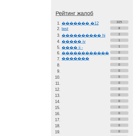
Рейтинг жалоб
325
������� �12
test
9
2
���������� hi
1
����� iv
1
���� ii -
������������
0
�������
0
0
0
0
0
0
0
0
0
0
0
0
0