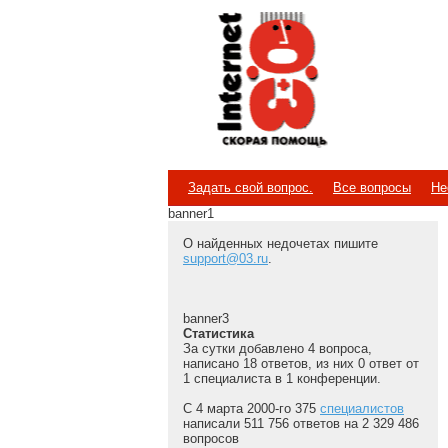
Internet
Скорая помощь
Задать свой вопрос.
Все вопросы
Не
banner1
О найденных недочетах пишите
support@03.ru
.
banner3
Статистика
За сутки добавлено 4 вопроса,
написано 18 ответов, из них 0 ответ от
1 специалиста в 1 конференции.
С 4 марта 2000-го 375
специалистов
написали 511 756 ответов на 2 329 486
вопросов