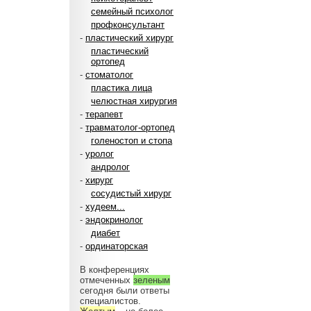
семейный психолог
профконсультант
-
пластический хирург
пластический
ортопед
-
стоматолог
пластика лица
челюстная хирургия
-
терапевт
-
травматолог-ортопед
голеностоп и стопа
-
уролог
андролог
-
хирург
сосудистый хирург
-
худеем...
-
эндокринолог
диабет
-
ординаторская
В конференциях
отмеченных
зеленым
сегодня были ответы
специалистов.