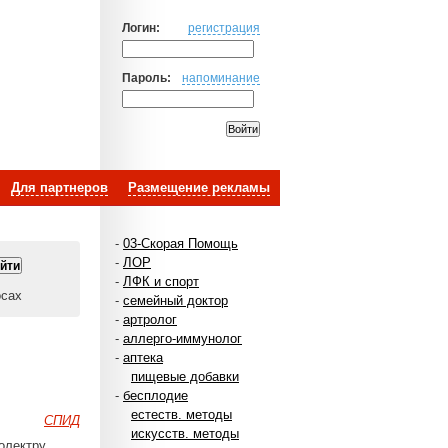
Логин:
регистрация
Пароль:
напоминание
Для партнеров
Размещение рекламы
-
03-Скорая Помощь
-
ЛОР
-
ЛФК и спорт
осах
-
семейный доктор
-
артролог
-
аллерго-иммунолог
-
аптека
пищевые добавки
-
бесплодие
естеств. методы
СПИД
искусств. методы
олектру