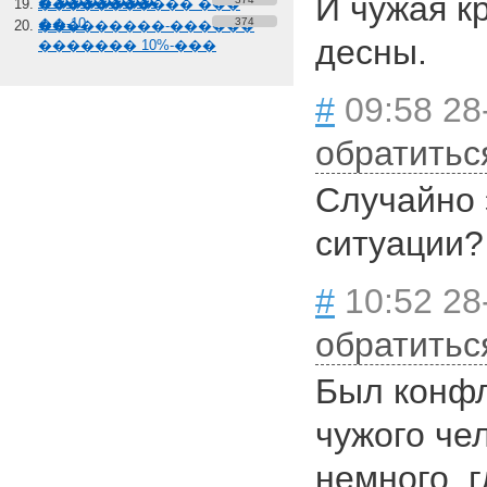
И чужая к
� �������
����������� ���
��-10
374
���������-������
десны.
������� 10%-���
#
09:58 28
обратитьс
Случайно 
ситуации?
#
10:52 28
обратитьс
Был конфл
чужого чел
немного, г