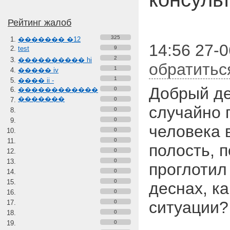
Рейтинг жалоб
325
������� �12
14:56 27-0
test
9
2
���������� hi
обратитьс
1
����� iv
1
���� ii -
Добрый де
������������
0
�������
0
случайно 
0
0
человека 
0
0
полость, п
0
0
проглотил 
0
0
деснах, ка
0
ситуации?
0
0
0