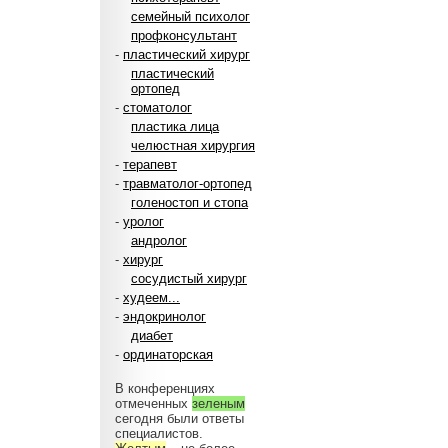
семейный психолог
профконсультант
-
пластический хирург
пластический
ортопед
-
стоматолог
пластика лица
челюстная хирургия
-
терапевт
-
травматолог-ортопед
голеностоп и стопа
-
уролог
андролог
-
хирург
сосудистый хирург
-
худеем...
-
эндокринолог
диабет
-
ординаторская
В конференциях
отмеченных
зеленым
сегодня были ответы
специалистов.