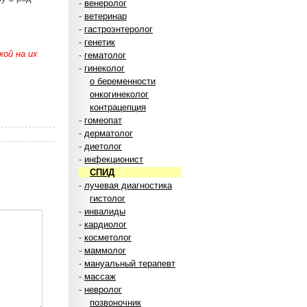
-
венеролог
-
ветеринар
-
гастроэнтеролог
-
генетик
ой на их
-
гематолог
-
гинеколог
о беременности
онкогинеколог
контрацепция
-
гомеопат
-
дерматолог
-
диетолог
-
инфекционист
СПИД
-
лучевая диагностика
гистолог
-
инвалиды
-
кардиолог
-
косметолог
-
маммолог
-
мануальный терапевт
-
массаж
-
невролог
позвоночник