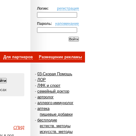
Логин:
регистрация
Пароль:
напоминание
Для партнеров
Размещение рекламы
-
03-Скорая Помощь
-
ЛОР
-
ЛФК и спорт
осах
-
семейный доктор
-
артролог
-
аллерго-иммунолог
-
аптека
пищевые добавки
-
бесплодие
естеств. методы
СПИД
искусств. методы
му в род