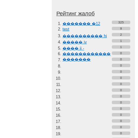
Рейтинг жалоб
325
������� �12
test
9
2
���������� hi
1
����� iv
1
���� ii -
������������
0
�������
0
0
0
0
0
0
0
0
0
0
0
0
0