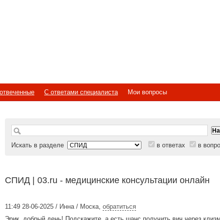
отвеченные
С ответами специалиста
Мои вопросы
Искать в разделе
в ответах
в вопр
СПИД | 03.ru - медицинские консультации онлайн
11:49 28-06-2025 / Инна / Моска
,
обратиться
Эрик, добрый день! Подскажите, а есть шанс получить вич через клиз