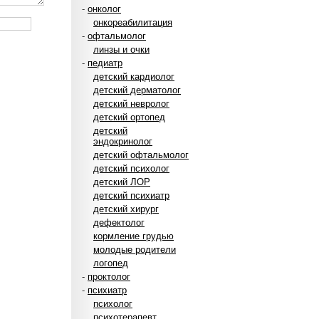
-
онколог
онкореабилитация
-
офтальмолог
линзы и очки
-
педиатр
детский кардиолог
детский дерматолог
детский невролог
детский ортопед
детский
эндокринолог
детский офтальмолог
детский психолог
детский ЛОР
детский психиатр
детский хирург
дефектолог
кормление грудью
молодые родители
логопед
-
проктолог
-
психиатр
психолог
психотерапевт