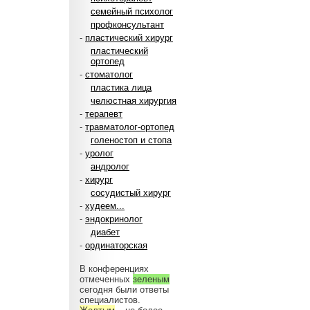
семейный психолог
профконсультант
-
пластический хирург
пластический
ортопед
-
стоматолог
пластика лица
челюстная хирургия
-
терапевт
-
травматолог-ортопед
голеностоп и стопа
-
уролог
андролог
-
хирург
сосудистый хирург
-
худеем...
-
эндокринолог
диабет
-
ординаторская
В конференциях
отмеченных
зеленым
сегодня были ответы
специалистов.