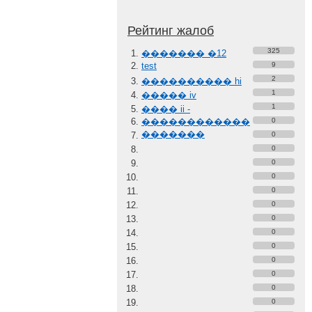
Рейтинг жалоб
325
������� �12
test
9
2
���������� hi
1
����� iv
1
���� ii -
������������
0
�������
0
0
0
0
0
0
0
0
0
0
0
0
0