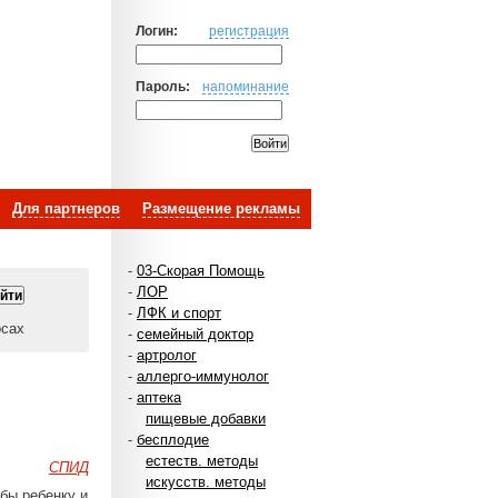
Логин:
регистрация
Пароль:
напоминание
Для партнеров
Размещение рекламы
-
03-Скорая Помощь
-
ЛОР
-
ЛФК и спорт
осах
-
семейный доктор
-
артролог
-
аллерго-иммунолог
-
аптека
пищевые добавки
-
бесплодие
естеств. методы
СПИД
искусств. методы
убы ребенку и