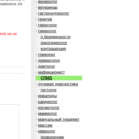
-
венеролог
Поменяла ли
-
ветеринар
-
гастроэнтеролог
-
генетик
-
гематолог
-
гинеколог
ой на их
о беременности
онкогинеколог
контрацепция
-
гомеопат
-
дерматолог
-
диетолог
-
инфекционист
СПИД
-
лучевая диагностика
гистолог
-
инвалиды
-
кардиолог
-
косметолог
-
маммолог
-
мануальный терапевт
-
массаж
-
невролог
позвоночник