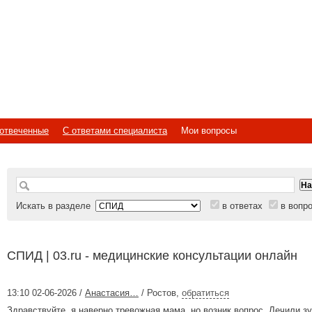
отвеченные
С ответами специалиста
Мои вопросы
Искать в разделе
в ответах
в вопр
СПИД | 03.ru - медицинские консультации онлайн
13:10 02-06-2026 /
Анастасия…
/ Ростов
,
обратиться
Здравствуйте, я наверно тревожная мама, но возник вопрос. Лечили з