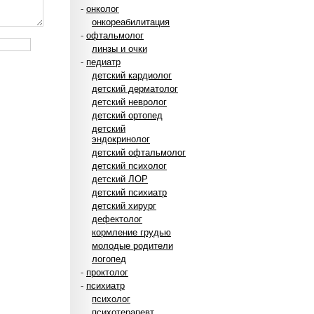
-
онколог
онкореабилитация
-
офтальмолог
линзы и очки
-
педиатр
детский кардиолог
детский дерматолог
детский невролог
детский ортопед
детский
эндокринолог
детский офтальмолог
детский психолог
детский ЛОР
детский психиатр
детский хирург
дефектолог
кормление грудью
молодые родители
логопед
-
проктолог
-
психиатр
психолог
психотерапевт