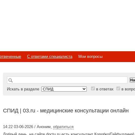
отвеченные
С ответами специалиста
Мои вопросы
Искать в разделе
в ответах
в вопр
СПИД | 03.ru - медицинские консультации онлайн
14:22 03-06-2026 / Аноним
,
обратиться
Добрый день, на сайте doctu.ru есть консультант Коробко(Гайфуллина)