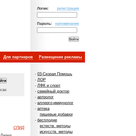
Логин:
регистрация
Пароль:
напоминание
Для партнеров
Размещение рекламы
-
03-Скорая Помощь
-
ЛОР
-
ЛФК и спорт
осах
-
семейный доктор
-
артролог
-
аллерго-иммунолог
-
аптека
пищевые добавки
-
бесплодие
естеств. методы
СПИД
искусств. методы
 Диана