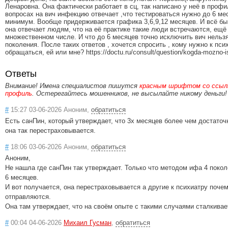
Ленаровна. Она фактически работает в сц, так написано у неё в профи
вопросах на вич инфекцию отвечает ,что тестироваться нужно до 6 ме
минимум. Вообще придерживается графика 3,6,9,12 месяцев. И всё бы 
она отвечает людям, что на её практике такие люди встречаются, ещё 
множественном числе. И что до 6 месяцев точно исключить вич нельз
поколения. После таких ответов , хочется спросить , кому нужно к пси
обращаться, ей или мне? https://doctu.ru/consult/question/kogda-mozno-is
Ответы
Внимание! Имена специалистов пишутся
красным шрифтом со ссылк
профиль
. Остерегайтесь мошенников, не высылайте никому деньги!
#
15:27 03-06-2026 Аноним,
обратиться
Есть санПин, который утверждает, что 3х месяцев более чем достато
она так перестраховывается.
#
18:06 03-06-2026 Аноним,
обратиться
Аноним,
Не нашла где санПин так утверждает. Только что методом ифа 4 покол
6 месяцев.
И вот получается, она перестраховывается а другие к психиатру почем
отправляются.
Она там утверждает, что на своём опыте с такими случаями сталкивае
#
00:04 04-06-2026
Михаил Гусман
,
обратиться