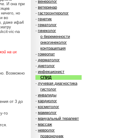
-
венеролог
ле. И она при
-
ветеринар
сяцев
ничего, но
-
гастроэнтеролог
и во
-
генетик
я, даже ифа4
-
гематолог
хиатру
-
гинеколог
kcit-vic-na
о беременности
онкогинеколог
контрацепция
ой на их
-
гомеопат
-
дерматолог
-
диетолог
-
инфекционист
чно. Возможно
СПИД
-
лучевая диагностика
гистолог
-
инвалиды
-
кардиолог
ения от 3 до
-
косметолог
-
маммолог
у-то
-
мануальный терапевт
-
массаж
тся.
-
невролог
позвоночник