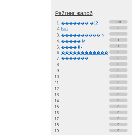
Рейтинг жалоб
325
������� �12
test
9
2
���������� hi
1
����� iv
1
���� ii -
������������
0
�������
0
0
0
0
0
0
0
0
0
0
0
0
0