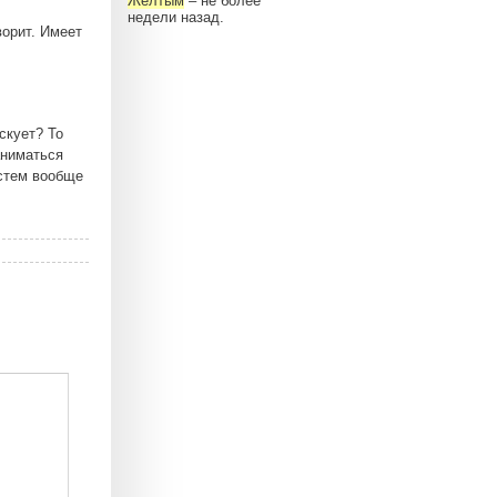
Желтым
– не более
недели назад.
ворит. Имеет
скует? То
аниматься
истем вообще