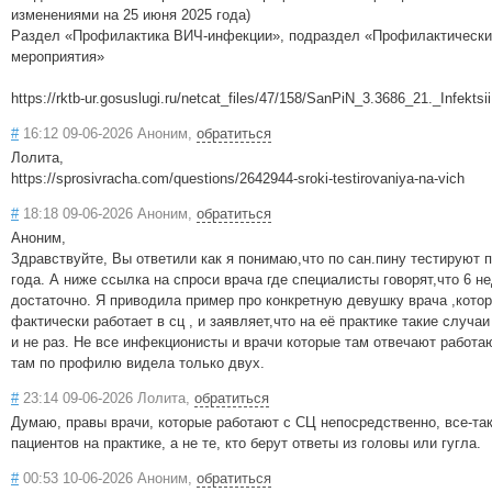
изменениями на 25 июня 2025 года)
Раздел «Профилактика ВИЧ-инфекции», подраздел «Профилактически
мероприятия»
https://rktb-ur.gosuslugi.ru/netcat_files/47/158/SanPiN_3.3686_21._Infektsii
#
16:12 09-06-2026 Аноним,
обратиться
Лолита,
https://sprosivracha.com/questions/2642944-sroki-testirovaniya-na-vich
#
18:18 09-06-2026 Аноним,
обратиться
Аноним,
Здравствуйте, Вы ответили как я понимаю,что по сан.пину тестируют 
года. А ниже ссылка на спроси врача где специалисты говорят,что 6 н
достаточно. Я приводила пример про конкретную девушку врача ,кото
фактически работает в сц , и заявляет,что на её практике такие случа
и не раз. Не все инфекционисты и врачи которые там отвечают работаю
там по профилю видела только двух.
#
23:14 09-06-2026 Лолита,
обратиться
Думаю, правы врачи, которые работают с СЦ непосредственно, все-так
пациентов на практике, а не те, кто берут ответы из головы или гугла.
#
00:53 10-06-2026 Аноним,
обратиться