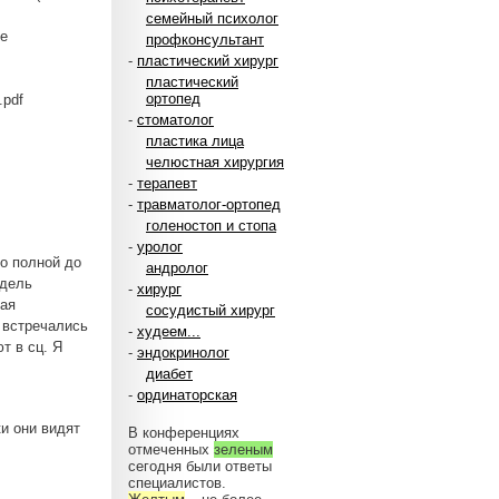
семейный психолог
е
профконсультант
-
пластический хирург
пластический
ортопед
.pdf
-
стоматолог
пластика лица
челюстная хирургия
-
терапевт
-
травматолог-ортопед
голеностоп и стопа
-
уролог
по полной до
андролог
едель
-
хирург
рая
сосудистый хирург
и встречались
-
худеем...
т в сц. Я
-
эндокринолог
диабет
-
ординаторская
и они видят
В конференциях
отмеченных
зеленым
сегодня были ответы
специалистов.