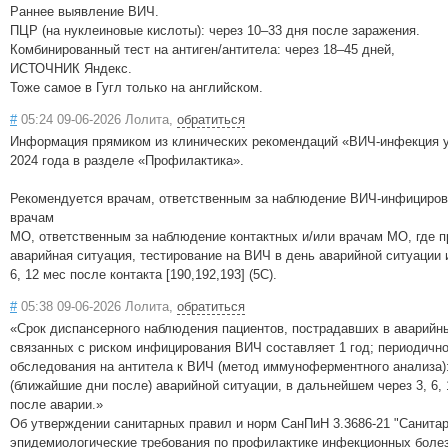
Раннее выявление ВИЧ.
ПЦР (на нуклеиновые кислоты): через 10–33 дня после заражения.
Комбинированный тест на антиген/антитела: через 18–45 дней,
ИСТОЧНИК Яндекс.
Тоже самое в Гугл только на английском.
#
05:24 09-06-2026 Лолита,
обратиться
Информация прямиком из клинических рекомендаций «ВИЧ-инфекция у
2024 года в разделе «Профилактика».
Рекомендуется врачам, ответственным за наблюдение ВИЧ-инфициров
врачам
МО, ответственным за наблюдение контактных и/или врачам МО, где 
аварийная ситуация, тестирование на ВИЧ в день аварийной ситуации и
6, 12 мес после контакта [190,192,193] (5С).
#
05:38 09-06-2026 Лолита,
обратиться
«Срок диспансерного наблюдения пациентов, пострадавших в аварийн
связанных с риском инфицирования ВИЧ составляет 1 год; периодичн
обследования на антитела к ВИЧ (метод иммуноферментного анализа):
(ближайшие дни после) аварийной ситуации, в дальнейшем через 3, 6,
после аварии.»
Об утверждении санитарных правил и норм СанПиН 3.3686-21 "Санитар
эпидемиологические требования по профилактике инфекционных болез