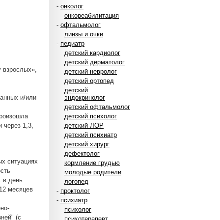
-
онколог
онкореабилитация
-
офтальмолог
линзы и очки
-
педиатр
детский кардиолог
детский дерматолог
 взрослых»,
детский невролог
детский ортопед
детский
анных и/или
эндокринолог
детский офтальмолог
произошла
детский психолог
 через 1,3,
детский ЛОР
детский психиатр
детский хирург
дефектолог
ых ситуациях
кормление грудью
ость
молодые родители
 в день
логопед
 12 месяцев
-
проктолог
-
психиатр
но-
психолог
ней" (с
психотерапевт