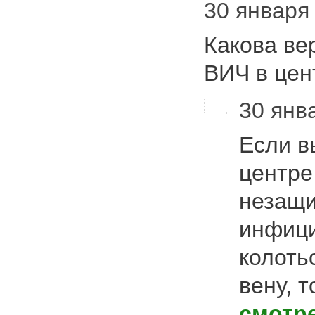
30 января 
Какова ве
ВИЧ в це
30 янва
Если в
центре
незащи
инфиц
колоть
вену, 
смотр