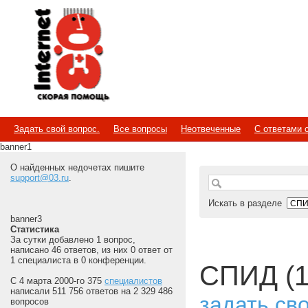
Internet
Скорая помощь
Задать свой вопрос.
Все вопросы
Неотвеченные
С ответами 
banner1
О найденных недочетах пишите
support@03.ru
.
Искать в разделе
banner3
Статистика
За сутки добавлено 1 вопрос,
написано 46 ответов, из них 0 ответ от
1 специалиста в 0 конференции.
СПИД (1
С 4 марта 2000-го 375
специалистов
написали 511 756 ответов на 2 329 486
задать св
вопросов