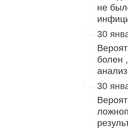
не был
инфиц
30 янва
Вероят
болен 
анали
30 янва
Вероят
ложноп
резуль