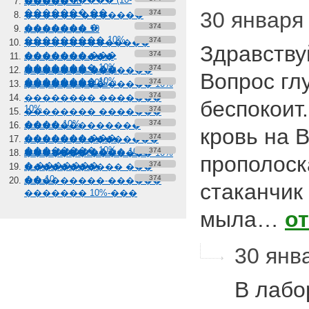
����� 10
������� ��
30 января
374
������ �������
������� �
374
������� 10
��������� 10%
374
��������������
Здравству
������� ���
374
����������
�������� 10%
������� ���
374
������� �������
Вопрос гл
�������� 10%
������� 10%
374
��������� ����� 10%
374
�������� �������
беспокоит
10%
374
�������� �������
���� 10%
374
�������������
кровь на 
������� ���
374
���������������
�������� 10%
��� �������� 10%
374
������� ������� 10%
прополоска
� �������
374
����������� ���
��-10
374
���������-������
стаканчик
������� 10%-���
мыла…
о
30 янва
В лабо