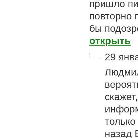
пришло пи
повторно п
бы подозр
открыть
29 янва
Людмил
вероят
скажет
информ
только
назад 