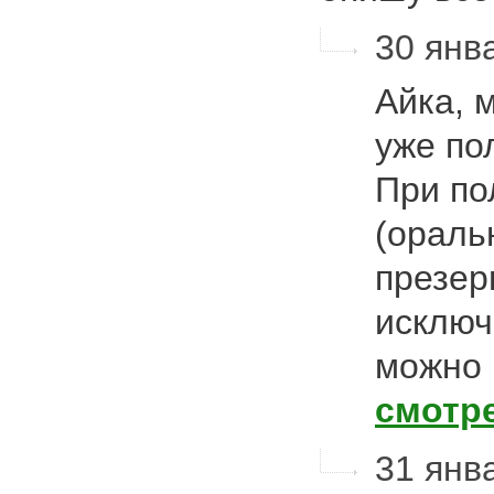
30 янва
Айка, 
уже по
При по
(ораль
презер
исключ
можно
смотр
31 янва