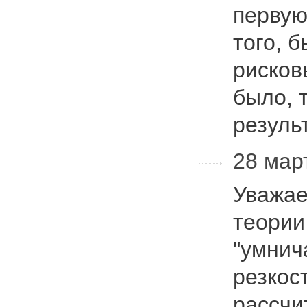
первую
того, 
рисков
было, 
резул
28 март
Уважае
теории
"умнич
резкос
рассчи