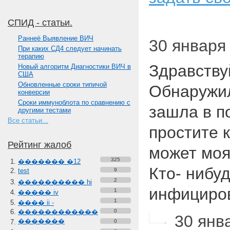
СПИД - статьи.
Paннеё Выявление ВИЧ
30 января 
При каких СД4 следует начинать
терапию
Здравству
Новый алгоритм Диагностики ВИЧ в
США
Обновленные сроки типичой
Обнаружил
конверсии
Сроки иммуноблота по сравнению с
зашла в п
другими тестами
Все статьи...
простите к
Рейтинг жалоб
может моя
325
������� �12
Кто- нибу
test
9
2
���������� hi
инфицир
1
����� iv
1
���� ii -
������������
0
30 янва
�������
0