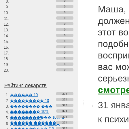
0
Маша, 
0
0
должен
0
0
этот в
0
0
подобн
0
0
воспри
0
0
вас мо
0
0
серьез
Рейтинг лекарств
смотр
374
������ 10
374
��������� 10
31 янва
374
�������� ���
�������� 10%
374
�������
к псих
����������� 10% �
374
������� 10
������ �������
374
������ �������
���������� (10-
374