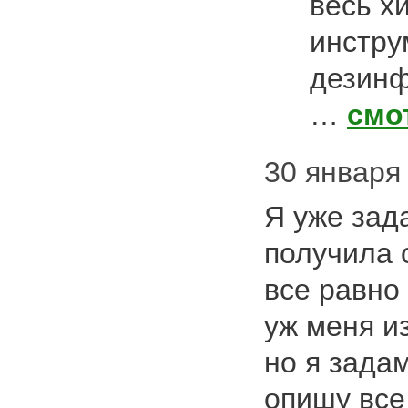
весь х
инстру
дезинф
…
смо
30 января 
Я уже зад
получила 
все равно
уж меня и
но я задам
опишу вс