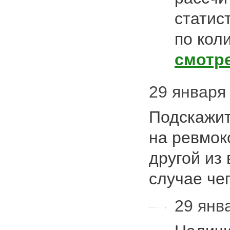
статис
по кол
смотр
29 января 
Подскажит
на ревмок
другой из
случае че
29 янва