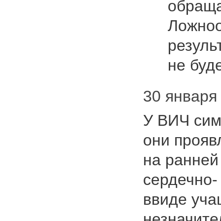
обраща
Ложноо
резуль
не буд
30 января
У ВИЧ сим
они прояв
на ранней
сердечно-
ввиде уча
незначит