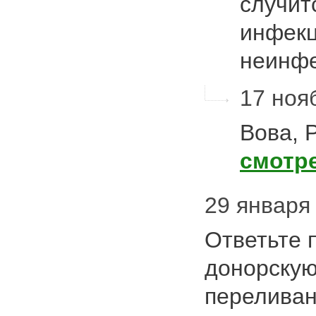
случит
инфекц
неинф
17 нояб
Вова,
смотр
29 января 
Ответьте 
донорскую
переливан