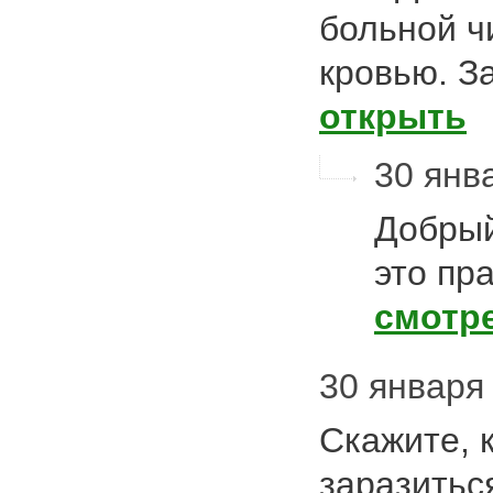
больной ч
кровью. З
открыть
30 янва
Добрый
это пр
смотр
30 января 2
Скажите, 
заразитьс