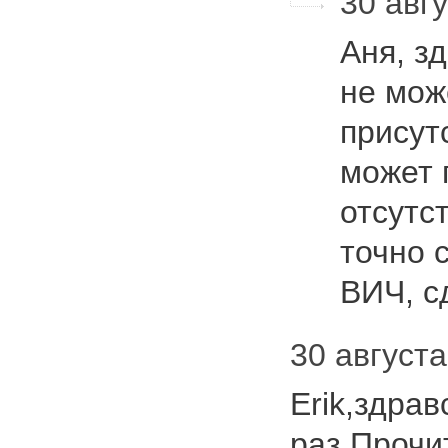
30 авгу
Аня, з
не мож
присут
может 
отсутс
точно 
ВИЧ, 
30 августа
Erik,здра
раз.Прочи