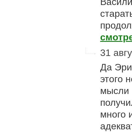
Васили
старат
продол
смотр
31 авгу
Да Эри
этого 
мысли 
получи
много 
адеква