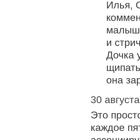
Илья, 
коммен
малыше
и стри
Дочка 
щипать
она за
30 августа
Это прост
каждое пя