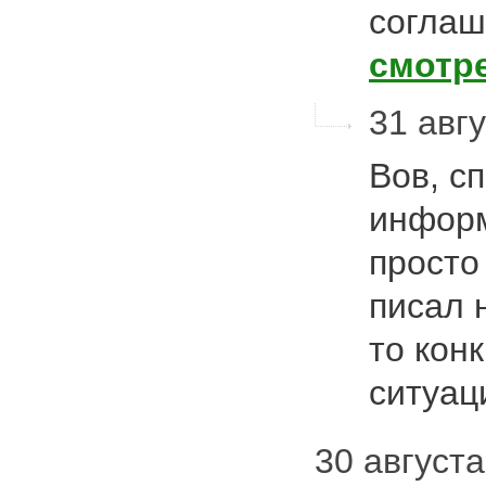
соглаш
смотр
31 авгу
Вов, сп
информ
просто
писал 
то кон
ситуац
30 августа