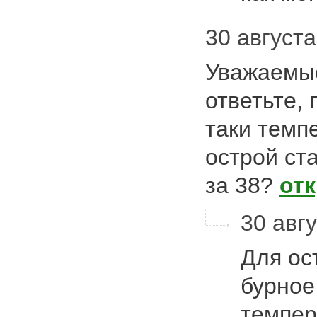
30 августа
Уважаемые
ответьте, 
таки темп
острой ст
за 38?
от
30 авгу
Для ос
бурное
темпер