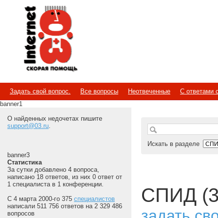
Internet
Скорая помощь
Задать свой вопрос.
Все вопросы
Неотвеченные
С ответами 
banner1
О найденных недочетах пишите
support@03.ru
.
Искать в разделе
banner3
Статистика
За сутки добавлено 4 вопроса,
написано 18 ответов, из них 0 ответ от
1 специалиста в 1 конференции.
СПИД (3
С 4 марта 2000-го 375
специалистов
написали 511 756 ответов на 2 329 486
задать св
вопросов