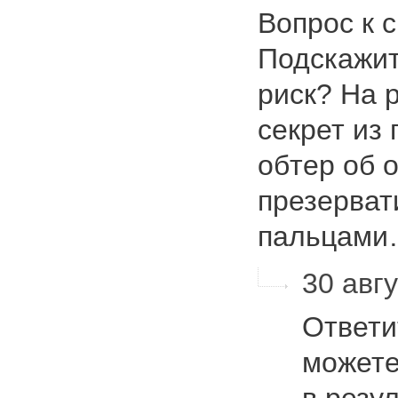
Вопрос к 
Подскажит
риск? На 
секрет из 
обтер об 
презерват
пальцам
30 авгу
Ответи
можете