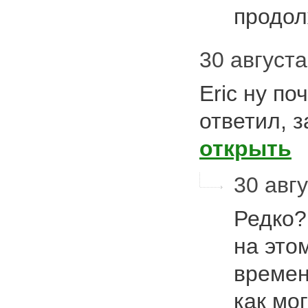
продо
30 августа
Eric ну по
ответил, з
открыть
30 авгу
Редко?
на это
времен
как мо