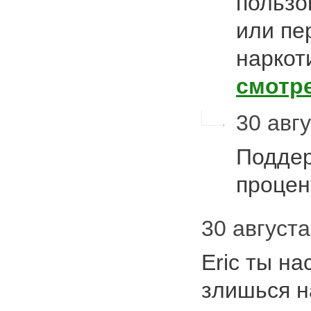
пользо
или пе
наркот
смотр
30 авгу
Поддер
проце
30 августа
Eric ты н
злишься н