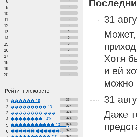
Последни
0
0
0
31 авгу
0
0
Может,
0
0
приход
0
0
Хотя б
0
0
и ей хо
0
0
можно 
Рейтинг лекарств
31 авгу
374
������ 10
374
��������� 10
Даже т
374
�������� ���
�������� 10%
374
�������
предст
����������� 10% �
374
������� 10
������ �������
374
������ �������
���������� (10-
374