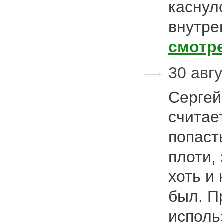
каснул
внутре
смотр
30 авгу
Сергей
считает
попаст
плоти,
хоть и
был. П
испол