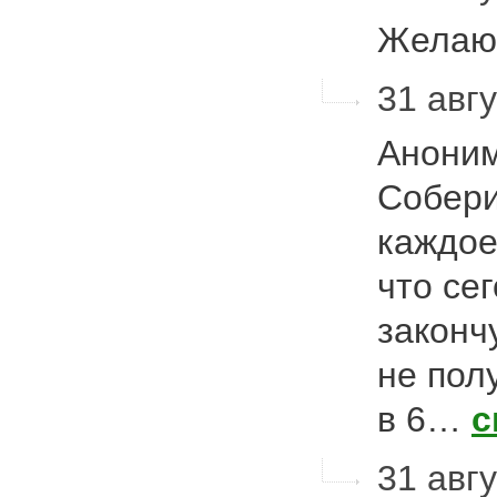
Желаю 
31 авгу
Аноним
Собери
каждое
что се
закончу
не полу
в 6…
с
31 авгу