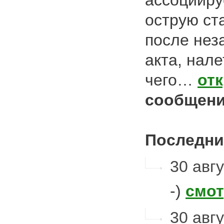
ассоцииру
острую ст
после нез
акта, нале
чего…
от
сообщени
Последни
30 авгу
-)
смот
30 авгу