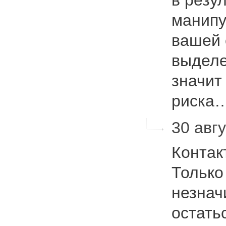
в резу
манипу
вашей 
выделе
значит
риска
30 авгу
Контак
Только
незнач
остать