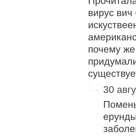
Прочитала
вирус вич
искуствеен
американс
почему же
придумали
существу
30 авгу
Помень
ерунды
заболе