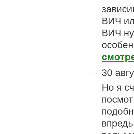
зависим
ВИЧ ил
ВИЧ ну
особен
смотр
30 авгу
Но я с
посмот
подобн
впредь