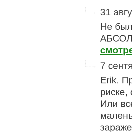
31 авгу
Не был
АБСОЛЮ
смотр
7 сентя
Erik. 
риске,
Или вс
малень
зараже