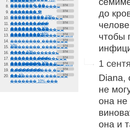
семиме
����� 10
������� ��
374
������ �������
до кро
������� �
374
������� 10
��������� 10%
374
��������������
челове
������� ���
374
����������
�������� 10%
������� ���
374
������� �������
чтобы 
�������� 10%
������� 10%
374
��������� ����� 10%
374
�������� �������
инфиц
10%
374
�������� �������
���� 10%
374
�������������
������� ���
374
���������������
1 сентя
�������� 10%
��� �������� 10%
374
������� ������� 10%
� �������
374
����������� ���
Diana, 
��-10
374
���������-������
������� 10%-���
не могу
она не
винова
она и 