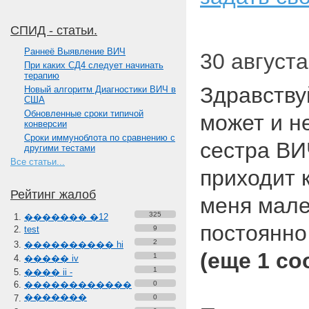
СПИД - статьи.
Paннеё Выявление ВИЧ
30 августа
При каких СД4 следует начинать
терапию
Здравству
Новый алгоритм Диагностики ВИЧ в
США
Обновленные сроки типичой
может и н
конверсии
Сроки иммуноблота по сравнению с
сестра ВИ
другими тестами
Все статьи...
приходит к
Рейтинг жалоб
меня мален
325
������� �12
постоянн
test
9
2
���������� hi
(еще 1 с
1
����� iv
1
���� ii -
������������
0
�������
0