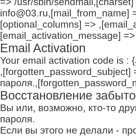
=> /usr/sbin/sendmail,[charset]
info@03.ru,[mail_from_name] =
[optional_columns] => ,[email_a
[email_activation_message] =>
Email Activation
Your email activation code is : 
,[forgotten_password_subject
пароля.,[forgotten_password_
Восстановление забыто
Вы или, возможно, кто-то др
пароля.
Если вы этого не делали - п