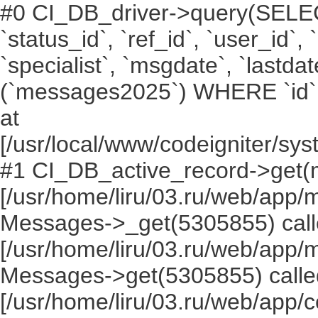
#0 CI_DB_driver->query(SELECT `i
`status_id`, `ref_id`, `user_id`,
`specialist`, `msgdate`, `lastd
(`messages2025`) WHERE `id` =
at
[/usr/local/www/codeigniter/s
#1 CI_DB_active_record->get(
[/usr/home/liru/03.ru/web/app
Messages->_get(5305855) call
[/usr/home/liru/03.ru/web/app
Messages->get(5305855) calle
[/usr/home/liru/03.ru/web/app/c