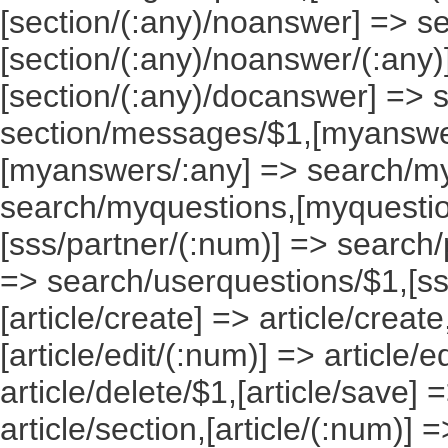
[section/(:any)/noanswer] => 
[section/(:any)/noanswer/(:any
[section/(:any)/docanswer] => 
section/messages/$1,[myanswe
[myanswers/:any] => search/m
search/myquestions,[myquestio
[sss/partner/(:num)] => search/
=> search/userquestions/$1,[ss
[article/create] => article/create
[article/edit/(:num)] => article/e
article/delete/$1,[article/save] =
article/section,[article/(:num)] =