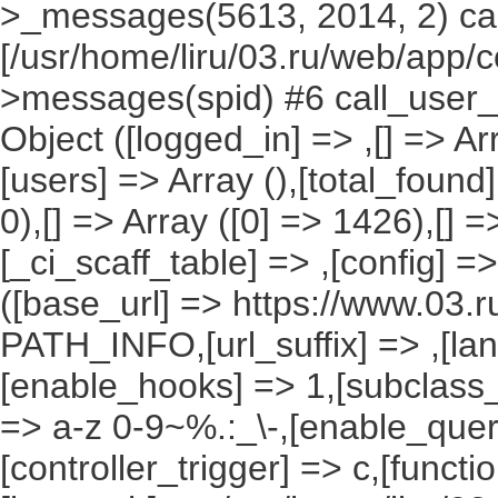
>_messages(5613, 2014, 2) cal
[/usr/home/liru/03.ru/web/app/c
>messages(spid) #6 call_user_f
Object ([logged_in] => ,[] => Arr
[users] => Array (),[total_found
0),[] => Array ([0] => 1426),[] =
[_ci_scaff_table] => ,[config] =
([base_url] => https://www.03.r
PATH_INFO,[url_suffix] => ,[la
[enable_hooks] => 1,[subclass_
=> a-z 0-9~%.:_\-,[enable_query
[controller_trigger] => c,[funct