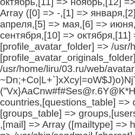
октябрь,[11] => ноябрь,[12] 
Array ([0] => -,[1] => января,[
апреля,[5] => мая,[6] => июня,
сентября,[10] => октября,[11]
[profile_avatar_folder] => /usr/
[profile_avatar_originals_folder
/usr/home/liru/03.ru/web/avatar_
~Dn;+Co|L+`]xXcy|=oW$J)o)NjT
("Vx}AaCnw#f#Ses@r.6Y@K*Hxv
countries,[questions_table] =>
[groups_table] => groups,[users
,[mail] => Array ([mailtype] => 