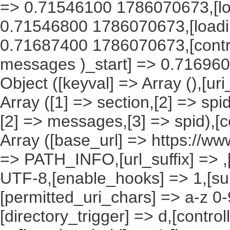
=> 0.71546100 1786070673,[lo
0.71546800 1786070673,[load
0.71687400 1786070673,[contro
messages )_start] => 0.716960
Object ([keyval] => Array (),[ur
Array ([1] => section,[2] => spi
[2] => messages,[3] => spid),[c
Array ([base_url] => https://ww
=> PATH_INFO,[url_suffix] => ,
UTF-8,[enable_hooks] => 1,[su
[permitted_uri_chars] => a-z 0
[directory_trigger] => d,[control