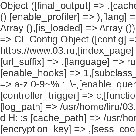
Object ([final_output] => ,[cac
(),[enable_profiler] => ),[lang
Array (),[is_loaded] => Array ()
=> CI_Config Object ([config] =
https://www.03.ru,[index_page]
[url_suffix] => ,[language] => r
[enable_hooks] => 1,[subclass_
=> a-z 0-9~%.:_\-,[enable_query
[controller_trigger] => c,[funct
[log_path] => /usr/home/liru/03
d H:i:s,[cache_path] => /usr/ho
[encryption_key] => ,[sess_coo