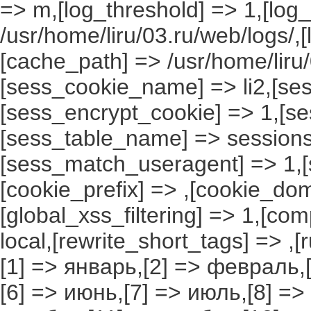
=> m,[log_threshold] => 1,[log
/usr/home/liru/03.ru/web/logs/,
[cache_path] => /usr/home/liru
[sess_cookie_name] => li2,[ses
[sess_encrypt_cookie] => 1,[s
[sess_table_name] => sessions
[sess_match_useragent] => 1,[
[cookie_prefix] => ,[cookie_do
[global_xss_filtering] => 1,[co
local,[rewrite_short_tags] => ,
[1] => январь,[2] => февраль,[
[6] => июнь,[7] => июль,[8] =>