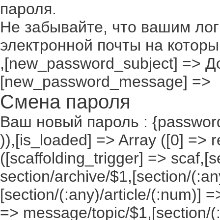
пароля.
Не забывайте, что вашим лог
электронной почты на которы
,[new_password_subject] => До
[new_password_message] =>
Смена пароля
Ваш новый пароль : {passwor
)),[is_loaded] => Array ([0] => 
([scaffolding_trigger] => scaf,[
section/archive/$1,[section/(:any
[section/(:any)/article/(:num)] =
=> message/topic/$1,[section/