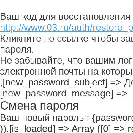
Ваш код для восстановления 
http://www.03.ru/auth/restore_
Кликните по ссылке чтобы з
пароля.
Не забывайте, что вашим лог
электронной почты на которы
,[new_password_subject] => До
[new_password_message] =>
Смена пароля
Ваш новый пароль : {passwor
)),[is_loaded] => Array ([0] =>