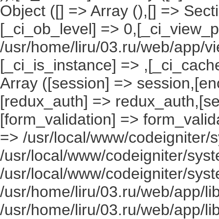
Object ([] => Array (),[] => Se
[_ci_ob_level] => 0,[_ci_view_p
/usr/home/liru/03.ru/web/app/vi
[_ci_is_instance] => ,[_ci_cach
Array ([session] => session,[en
[redux_auth] => redux_auth,[sec
[form_validation] => form_valida
=> /usr/local/www/codeigniter/s
/usr/local/www/codeigniter/syst
/usr/local/www/codeigniter/syst
/usr/home/liru/03.ru/web/app/li
/usr/home/liru/03.ru/web/app/li