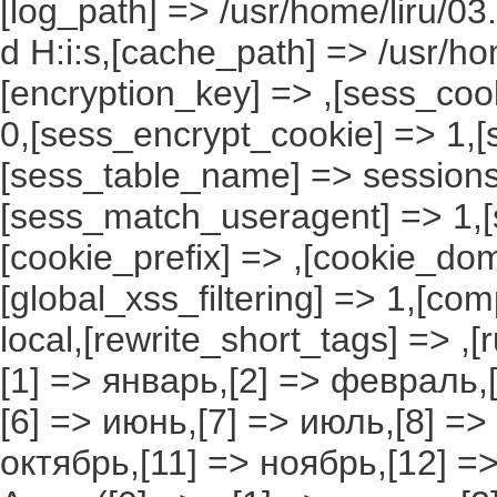
[log_path] => /usr/home/liru/03
d H:i:s,[cache_path] => /usr/ho
[encryption_key] => ,[sess_coo
0,[sess_encrypt_cookie] => 1,
[sess_table_name] => sessions
[sess_match_useragent] => 1,[
[cookie_prefix] => ,[cookie_do
[global_xss_filtering] => 1,[co
local,[rewrite_short_tags] => ,
[1] => январь,[2] => февраль,[
[6] => июнь,[7] => июль,[8] =>
октябрь,[11] => ноябрь,[12] 