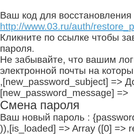
Ваш код для восстановления 
http://www.03.ru/auth/restore_
Кликните по ссылке чтобы з
пароля.
Не забывайте, что вашим лог
электронной почты на которы
,[new_password_subject] => До
[new_password_message] =>
Смена пароля
Ваш новый пароль : {passwor
)),[is_loaded] => Array ([0] =>