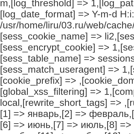
m,[log_threshold] => 1,[log_pat
[log_date_format] => Y-m-d H:i
/usr/home/liru/03.ru/web/cache/
[sess_cookie_name] => li2,[ses
[sess_encrypt_cookie] => 1,[s
[sess_table_name] => sessions
[sess_match_useragent] => 1,[
[cookie_prefix] => ,[cookie_do
[global_xss_filtering] => 1,[co
local,[rewrite_short_tags] => ,
[1] => январь,[2] => февраль,[
[6] => июнь,[7] => июль,[8] =>