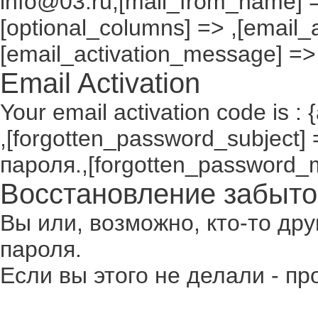
info@03.ru,[mail_from_name] =
[optional_columns] => ,[email_a
[email_activation_message] =>
Email Activation
Your email activation code is : 
,[forgotten_password_subject
пароля.,[forgotten_password_
Восстановление забыто
Вы или, возможно, кто-то др
пароля.
Если вы этого не делали - п