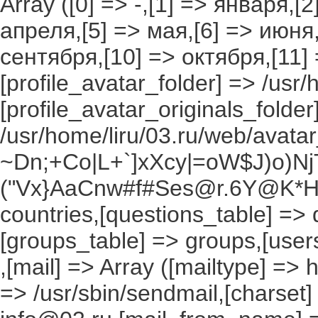
Array ([0] => -,[1] => января,[
апреля,[5] => мая,[6] => июня,
сентября,[10] => октября,[11]
[profile_avatar_folder] => /usr/
[profile_avatar_originals_folder
/usr/home/liru/03.ru/web/avatar_
~Dn;+Co|L+`]xXcy|=oW$J)o)NjT
("Vx}AaCnw#f#Ses@r.6Y@K*Hxv
countries,[questions_table] =>
[groups_table] => groups,[users
,[mail] => Array ([mailtype] => 
=> /usr/sbin/sendmail,[charset]