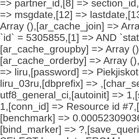
=> partner_id,[8] => section_id,
=> msgdate,[12] => lastdate,[1
Array (),[ar_cache_join] => Arr
`id` = 5305855,[1] => AND `stat
[ar_cache_groupby] => Array ()
[ar_cache_orderby] => Array ()
=> liru,[password] => Piekjisko
liru_03ru,[dbprefix] => ,[char_se
utf8_general_ci,[autoinit] => 1,
1,[conn_id] => Resource id #7,[
[benchmark] => 0.00052309036
[bind_marker] => ?,[save_querie