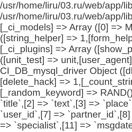
/usr/home/liru/03.ru/web/app/li
/usr/home/liru/03.ru/web/app/l
[_ci_models] => Array ([0] => 
([string_helper] => 1,[form_hel
[_ci_plugins] => Array ([show_p
([unit_test] => unit,[user_agent
CI_DB_mysql_driver Object ([db
[delete_hack] => 1,[_count_st
[_random_keyword] => RAND(),[a
`title`,[2] => `text`,[3] => `place
`user_id`,[7] => `partner_id`,[8
=> `specialist`,[11] => `msgdate