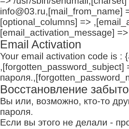
=> /usr/sbin/sendmail,[charset]
info@03.ru,[mail_from_name] =
[optional_columns] => ,[email_a
[email_activation_message] =>
Email Activation
Your email activation code is : 
,[forgotten_password_subject
пароля.,[forgotten_password_
Восстановление забыто
Вы или, возможно, кто-то др
пароля.
Если вы этого не делали - п