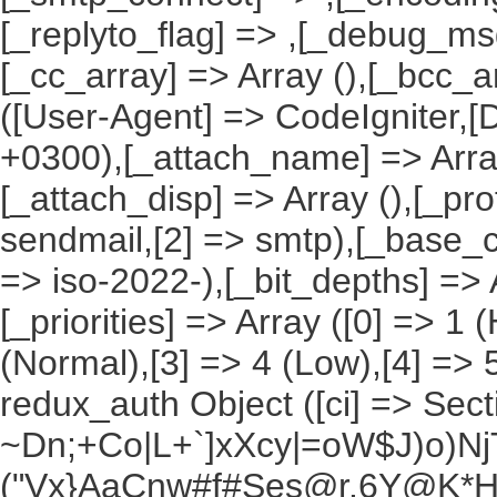
[_replyto_flag] => ,[_debug_msg]
[_cc_array] => Array (),[_bcc_a
([User-Agent] => CodeIgniter,[
+0300),[_attach_name] => Array 
[_attach_disp] => Array (),[_pro
sendmail,[2] => smtp),[_base_ch
=> iso-2022-),[_bit_depths] => Ar
[_priorities] => Array ([0] => 1 
(Normal),[3] => 4 (Low),[4] => 
redux_auth Object ([ci] => Sec
~Dn;+Co|L+`]xXcy|=oW$J)o)NjT
("Vx}AaCnw#f#Ses@r.6Y@K*Hxv