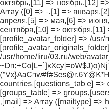
октябрь,[11] => ноябрь,[12] 
Array ([0] => -,[1] => января,[
апреля,[5] => мая,[6] => июня,
сентября,[10] => октября,[11]
[profile_avatar_folder] => /usr/
[profile_avatar_originals_folder
/usr/home/liru/03.ru/web/avatar_
~Dn;+Co|L+`]xXcy|=oW$J)o)NjT
("Vx}AaCnw#f#Ses@r.6Y@K*Hxv
countries,[questions_table] =>
[groups_table] => groups,[users
,[mail] => Array ([mailtype] => 