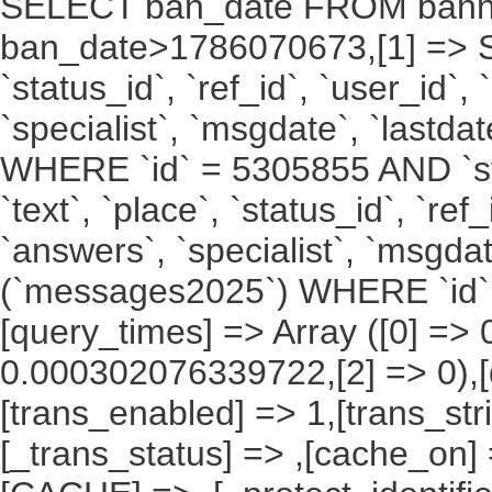
SELECT ban_date FROM bann
ban_date>1786070673,[1] => SELE
`status_id`, `ref_id`, `user_id`,
`specialist`, `msgdate`, `last
WHERE `id` = 5305855 AND `stat
`text`, `place`, `status_id`, `ref
`answers`, `specialist`, `msgda
(`messages2025`) WHERE `id` 
[query_times] => Array ([0] =
0.000302076339722,[2] => 0),[
[trans_enabled] => 1,[trans_str
[_trans_status] => ,[cache_on] 