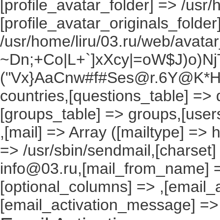
[profile_avatar_folder] => /usr/
[profile_avatar_originals_folder
/usr/home/liru/03.ru/web/avatar_
~Dn;+Co|L+`]xXcy|=oW$J)o)NjT
("Vx}AaCnw#f#Ses@r.6Y@K*Hxv
countries,[questions_table] =>
[groups_table] => groups,[users
,[mail] => Array ([mailtype] => 
=> /usr/sbin/sendmail,[charset]
info@03.ru,[mail_from_name] =
[optional_columns] => ,[email_a
[email_activation_message] =>