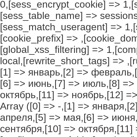
0,[sess_encrypt_cookie] => 1,
[sess_table_name] => sessions
[sess_match_useragent] => 1,[
[cookie_prefix] => ,[cookie_do
[global_xss_filtering] => 1,[co
local,[rewrite_short_tags] => ,
[1] => январь,[2] => февраль,[
[6] => июнь,[7] => июль,[8] =>
октябрь,[11] => ноябрь,[12] 
Array ([0] => -,[1] => января,[
апреля,[5] => мая,[6] => июня,
сентября,[10] => октября,[11]