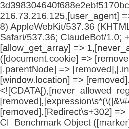
3d398304640f688e2ebf5170bc5
216.73.216.125,[user_agent] => 
8) AppleWebKit/537.36 (KHTML
Safari/537.36; ClaudeBot/1.0;
[allow_get_array] => 1,[never_
([document.cookie] => [remove
[.parentNode] => [removed],[.
[window.location] => [removed]
<![CDATA[),[never_allowed_regex
[removed],[expression\s*(\(|&\#4
[removed],[Redirect\s+302] =>
CI_Benchmark Object ([marker] 