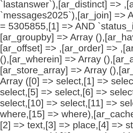
`lastanswer`),[ar_distinct] => ,
`messages2025`),[ar_join] => Ar
= 5305855,[1] => AND `status_id`
[ar_groupby] => Array (),[ar_hav
[ar_offset] => ,[ar_order] => ,[
(),[ar_wherein] => Array (),[ar_
[ar_store_array] => Array (),[a
Array ([0] => select,[1] => selec
select,[5] => select,[6] => selec
select,[10] => select,[11] => sel
where,[15] => where),[ar_cache_s
[2] => text,[3] => place,[4] => s