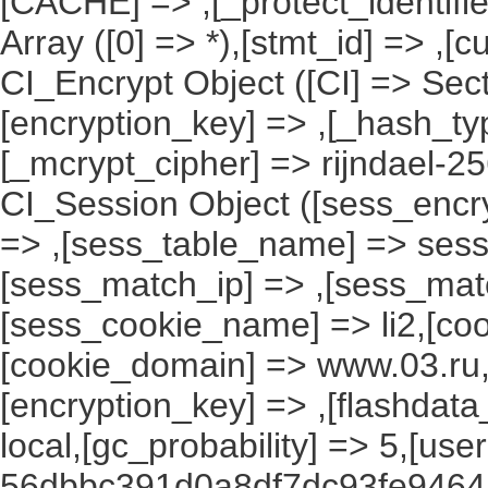
[CACHE] => ,[_protect_identifie
Array ([0] => *),[stmt_id] => ,[c
CI_Encrypt Object ([CI] => Se
[encryption_key] => ,[_hash_ty
[_mcrypt_cipher] => rijndael-2
CI_Session Object ([sess_encr
=> ,[sess_table_name] => sess
[sess_match_ip] => ,[sess_mat
[sess_cookie_name] => li2,[cook
[cookie_domain] => www.03.ru,
[encryption_key] => ,[flashdata
local,[gc_probability] => 5,[use
56dbbc391d0a8df7dc93fe94641