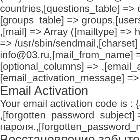
countries,[questions_table] =>
[groups_table] => groups,[users
,[mail] => Array ([mailtype] => 
=> /usr/sbin/sendmail,[charset]
info@03.ru,[mail_from_name] =
[optional_columns] => ,[email_a
[email_activation_message] =>
Email Activation
Your email activation code is : 
,[forgotten_password_subject
пароля.,[forgotten_password_
Восстановление забыто