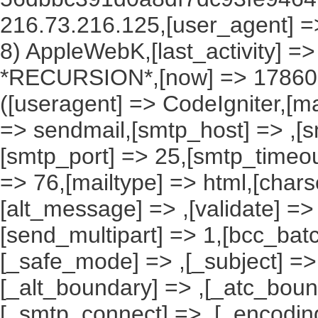
216.73.216.125,[user_agent] => 
8) AppleWebK,[last_activity] =
*RECURSION*,[now] => 1786070
([useragent] => CodeIgniter,[ma
=> sendmail,[smtp_host] => ,[s
[smtp_port] => 25,[smtp_timeou
=> 76,[mailtype] => html,[charse
[alt_message] => ,[validate] => ,
[send_multipart] => 1,[bcc_ba
[_safe_mode] => ,[_subject] => 
[_alt_boundary] => ,[_atc_boun
[_smtp_connect] => ,[_encoding