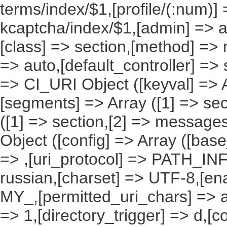
terms/index/$1,[profile/(:num)] 
kcaptcha/index/$1,[admin] => ad
[class] => section,[method] => 
=> auto,[default_controller] => 
=> CI_URI Object ([keyval] => Ar
[segments] => Array ([1] => sec
([1] => section,[2] => messages
Object ([config] => Array ([bas
=> ,[uri_protocol] => PATH_INFO
russian,[charset] => UTF-8,[en
MY_,[permitted_uri_chars] => a
=> 1,[directory_trigger] => d,[co