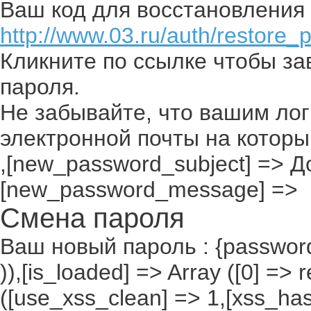
Ваш код для восстановления 
http://www.03.ru/auth/restore_
Кликните по ссылке чтобы з
пароля.
Не забывайте, что вашим лог
электронной почты на которы
,[new_password_subject] => До
[new_password_message] =>
Смена пароля
Ваш новый пароль : {passwor
)),[is_loaded] => Array ([0] =>
([use_xss_clean] => 1,[xss_ha