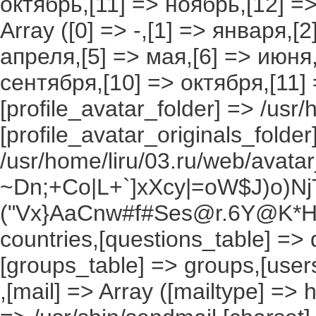
октябрь,[11] => ноябрь,[12] 
Array ([0] => -,[1] => января,[
апреля,[5] => мая,[6] => июня,
сентября,[10] => октября,[11]
[profile_avatar_folder] => /usr/
[profile_avatar_originals_folder
/usr/home/liru/03.ru/web/avatar_
~Dn;+Co|L+`]xXcy|=oW$J)o)NjT
("Vx}AaCnw#f#Ses@r.6Y@K*Hxv
countries,[questions_table] =>
[groups_table] => groups,[users
,[mail] => Array ([mailtype] => 