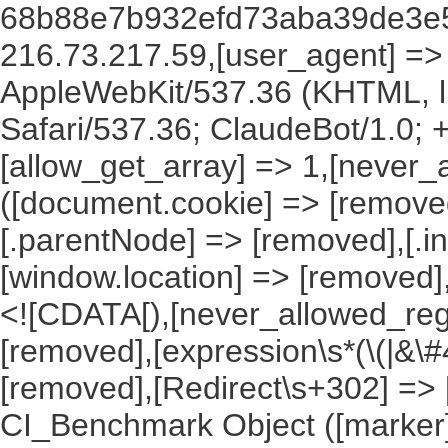
68b88e7b932efd73aba39de3e5a
216.73.217.59,[user_agent] => M
AppleWebKit/537.36 (KHTML, l
Safari/537.36; ClaudeBot/1.0;
[allow_get_array] => 1,[never_
([document.cookie] => [remove
[.parentNode] => [removed],[.
[window.location] => [removed]
<![CDATA[),[never_allowed_regex
[removed],[expression\s*(\(|&\#4
[removed],[Redirect\s+302] =>
CI_Benchmark Object ([marker] 