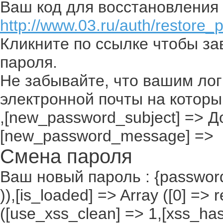
Ваш код для восстановления 
http://www.03.ru/auth/restore_
Кликните по ссылке чтобы з
пароля.
Не забывайте, что вашим лог
электронной почты на которы
,[new_password_subject] => До
[new_password_message] =>
Смена пароля
Ваш новый пароль : {passwor
)),[is_loaded] => Array ([0] =>
([use_xss_clean] => 1,[xss_ha