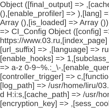
Object ([final_output] => ,[cac
(),[enable_profiler] => ),[lang
Array (),[is_loaded] => Array ()
=> CI_Config Object ([config] =
https://www.03.ru,[index_page]
[url_suffix] => ,[language] => r
[enable_hooks] => 1,[subclass_
=> a-z 0-9~%.:_\-,[enable_query
[controller_trigger] => c,[funct
[log_path] => /usr/home/liru/03
d H:i:s,[cache_path] => /usr/ho
[encryption_key] => ,[sess_coo