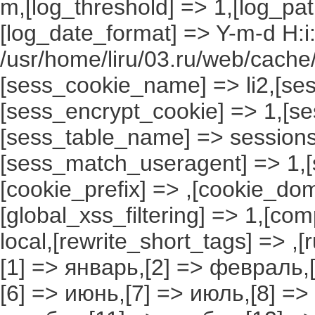
m,[log_threshold] => 1,[log_pat
[log_date_format] => Y-m-d H:i
/usr/home/liru/03.ru/web/cache/
[sess_cookie_name] => li2,[ses
[sess_encrypt_cookie] => 1,[s
[sess_table_name] => sessions
[sess_match_useragent] => 1,[
[cookie_prefix] => ,[cookie_do
[global_xss_filtering] => 1,[co
local,[rewrite_short_tags] => ,
[1] => январь,[2] => февраль,[
[6] => июнь,[7] => июль,[8] =>