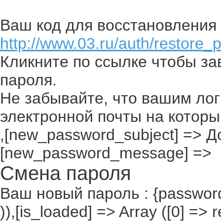
Ваш код для восстановления 
http://www.03.ru/auth/restore_
Кликните по ссылке чтобы з
пароля.
Не забывайте, что вашим лог
электронной почты на которы
,[new_password_subject] => До
[new_password_message] =>
Смена пароля
Ваш новый пароль : {passwor
)),[is_loaded] => Array ([0] =>