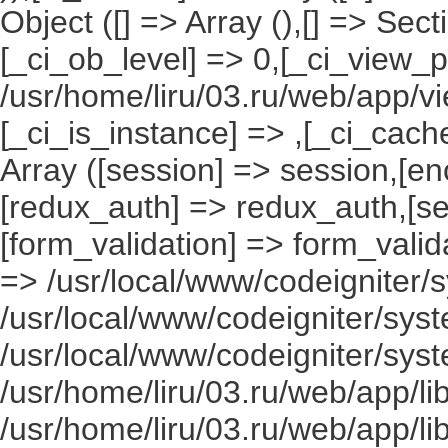
Object ([] => Array (),[] => Se
[_ci_ob_level] => 0,[_ci_view_p
/usr/home/liru/03.ru/web/app/vi
[_ci_is_instance] => ,[_ci_cach
Array ([session] => session,[en
[redux_auth] => redux_auth,[sec
[form_validation] => form_valida
=> /usr/local/www/codeigniter/s
/usr/local/www/codeigniter/syst
/usr/local/www/codeigniter/syst
/usr/home/liru/03.ru/web/app/li
/usr/home/liru/03.ru/web/app/li