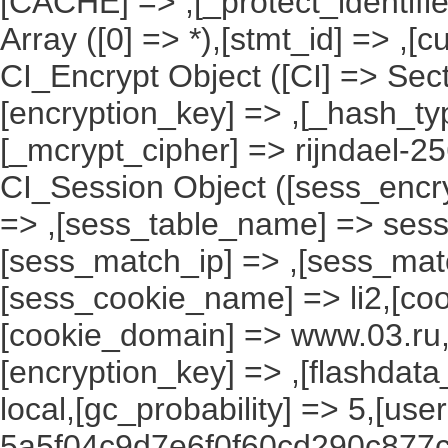
[CACHE] => ,[_protect_identifie
Array ([0] => *),[stmt_id] => ,[c
CI_Encrypt Object ([CI] => Se
[encryption_key] => ,[_hash_ty
[_mcrypt_cipher] => rijndael-2
CI_Session Object ([sess_encr
=> ,[sess_table_name] => sess
[sess_match_ip] => ,[sess_mat
[sess_cookie_name] => li2,[cook
[cookie_domain] => www.03.ru,
[encryption_key] => ,[flashdata
local,[gc_probability] => 5,[use
5a5f04c9d7e6f0f60cd290c877c9