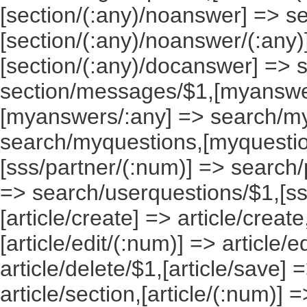
[section/(:any)/noanswer] => 
[section/(:any)/noanswer/(:any
[section/(:any)/docanswer] => 
section/messages/$1,[myanswe
[myanswers/:any] => search/m
search/myquestions,[myquestio
[sss/partner/(:num)] => search/
=> search/userquestions/$1,[ss
[article/create] => article/create
[article/edit/(:num)] => article/e
article/delete/$1,[article/save] =
article/section,[article/(:num)] =