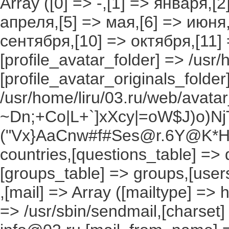
Array ([0] => -,[1] => января,[
апреля,[5] => мая,[6] => июня,
сентября,[10] => октября,[11]
[profile_avatar_folder] => /usr/
[profile_avatar_originals_folder
/usr/home/liru/03.ru/web/avatar_
~Dn;+Co|L+`]xXcy|=oW$J)o)NjT
("Vx}AaCnw#f#Ses@r.6Y@K*Hxv
countries,[questions_table] =>
[groups_table] => groups,[users
,[mail] => Array ([mailtype] => 
=> /usr/sbin/sendmail,[charset]