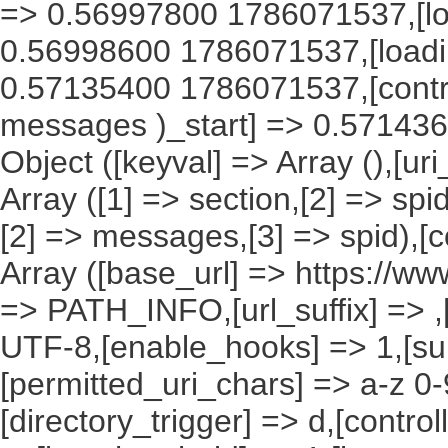
=> 0.56997800 1786071537,[lo
0.56998600 1786071537,[load
0.57135400 1786071537,[contro
messages )_start] => 0.571436
Object ([keyval] => Array (),[ur
Array ([1] => section,[2] => spi
[2] => messages,[3] => spid),[c
Array ([base_url] => https://ww
=> PATH_INFO,[url_suffix] => ,
UTF-8,[enable_hooks] => 1,[su
[permitted_uri_chars] => a-z 0
[directory_trigger] => d,[control