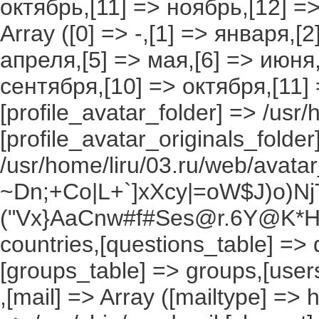
октябрь,[11] => ноябрь,[12] 
Array ([0] => -,[1] => января,[
апреля,[5] => мая,[6] => июня,
сентября,[10] => октября,[11]
[profile_avatar_folder] => /usr/
[profile_avatar_originals_folder
/usr/home/liru/03.ru/web/avatar_
~Dn;+Co|L+`]xXcy|=oW$J)o)NjT
("Vx}AaCnw#f#Ses@r.6Y@K*Hxv
countries,[questions_table] =>
[groups_table] => groups,[users
,[mail] => Array ([mailtype] => 