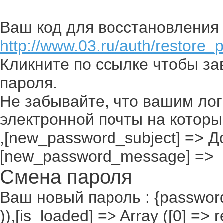
Ваш код для восстановления 
http://www.03.ru/auth/restore_
Кликните по ссылке чтобы з
пароля.
Не забывайте, что вашим лог
электронной почты на которы
,[new_password_subject] => До
[new_password_message] =>
Смена пароля
Ваш новый пароль : {passwor
)),[is_loaded] => Array ([0] =>