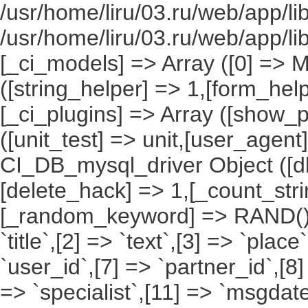
/usr/home/liru/03.ru/web/app/li
/usr/home/liru/03.ru/web/app/l
[_ci_models] => Array ([0] => 
([string_helper] => 1,[form_hel
[_ci_plugins] => Array ([show_p
([unit_test] => unit,[user_agent
CI_DB_mysql_driver Object ([db
[delete_hack] => 1,[_count_st
[_random_keyword] => RAND(),[a
`title`,[2] => `text`,[3] => `place
`user_id`,[7] => `partner_id`,[8
=> `specialist`,[11] => `msgdate