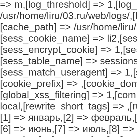
=> m,[log_threshold] => 1,[log
/usr/home/liru/03.ru/web/logs/,
[cache_path] => /usr/home/liru
[sess_cookie_name] => li2,[ses
[sess_encrypt_cookie] => 1,[s
[sess_table_name] => sessions
[sess_match_useragent] => 1,[
[cookie_prefix] => ,[cookie_do
[global_xss_filtering] => 1,[co
local,[rewrite_short_tags] => ,
[1] => январь,[2] => февраль,[
[6] => июнь,[7] => июль,[8] =>