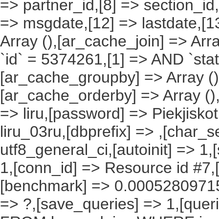
=> partner_id,[8] => section_id,
=> msgdate,[12] => lastdate,[1
Array (),[ar_cache_join] => Arr
`id` = 5374261,[1] => AND `stat
[ar_cache_groupby] => Array ()
[ar_cache_orderby] => Array ()
=> liru,[password] => Piekjisko
liru_03ru,[dbprefix] => ,[char_se
utf8_general_ci,[autoinit] => 1,
1,[conn_id] => Resource id #7,[
[benchmark] => 0.00052809715
=> ?,[save_queries] => 1,[que