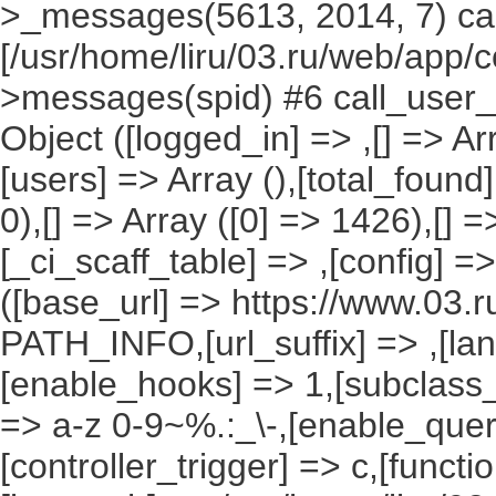
>_messages(5613, 2014, 7) cal
[/usr/home/liru/03.ru/web/app/c
>messages(spid) #6 call_user_f
Object ([logged_in] => ,[] => Arr
[users] => Array (),[total_found
0),[] => Array ([0] => 1426),[] =
[_ci_scaff_table] => ,[config] =
([base_url] => https://www.03.r
PATH_INFO,[url_suffix] => ,[la
[enable_hooks] => 1,[subclass_
=> a-z 0-9~%.:_\-,[enable_query
[controller_trigger] => c,[funct