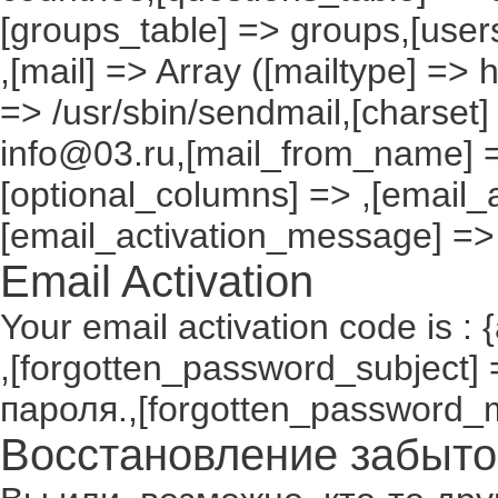
[groups_table] => groups,[users
,[mail] => Array ([mailtype] => 
=> /usr/sbin/sendmail,[charset]
info@03.ru,[mail_from_name] =
[optional_columns] => ,[email_a
[email_activation_message] =>
Email Activation
Your email activation code is : 
,[forgotten_password_subject
пароля.,[forgotten_password_
Восстановление забыто