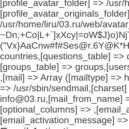
[profile_avatar_folder] => /usr/
[profile_avatar_originals_folder
/usr/home/liru/03.ru/web/avatar_
~Dn;+Co|L+`]xXcy|=oW$J)o)NjT
("Vx}AaCnw#f#Ses@r.6Y@K*Hxv
countries,[questions_table] =>
[groups_table] => groups,[users
,[mail] => Array ([mailtype] => 
=> /usr/sbin/sendmail,[charset]
info@03.ru,[mail_from_name] =
[optional_columns] => ,[email_a
[email_activation_message] =>