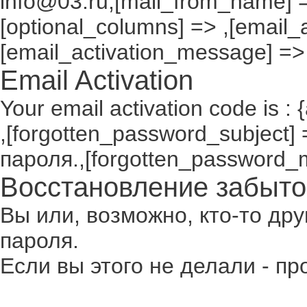
info@03.ru,[mail_from_name] =
[optional_columns] => ,[email_a
[email_activation_message] =>
Email Activation
Your email activation code is : 
,[forgotten_password_subject
пароля.,[forgotten_password_
Восстановление забыто
Вы или, возможно, кто-то др
пароля.
Если вы этого не делали - п