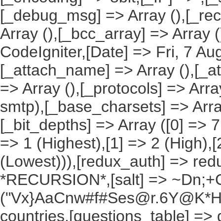
[_debug_msg] => Array (),[_reci
Array (),[_bcc_array] => Array 
CodeIgniter,[Date] => Fri, 7 A
[_attach_name] => Array (),[_at
=> Array (),[_protocols] => Arra
smtp),[_base_charsets] => Array
[_bit_depths] => Array ([0] => 7bi
=> 1 (Highest),[1] => 2 (High),[
(Lowest))),[redux_auth] => redu
*RECURSION*,[salt] => ~Dn;+C
("Vx}AaCnw#f#Ses@r.6Y@K*Hxv
countries,[questions_table] =>