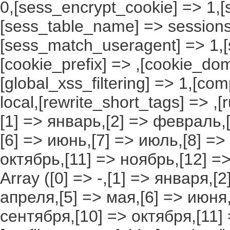
0,[sess_encrypt_cookie] => 1,
[sess_table_name] => sessions
[sess_match_useragent] => 1,[
[cookie_prefix] => ,[cookie_do
[global_xss_filtering] => 1,[co
local,[rewrite_short_tags] => ,
[1] => январь,[2] => февраль,[
[6] => июнь,[7] => июль,[8] =>
октябрь,[11] => ноябрь,[12] 
Array ([0] => -,[1] => января,[
апреля,[5] => мая,[6] => июня,
сентября,[10] => октября,[11]