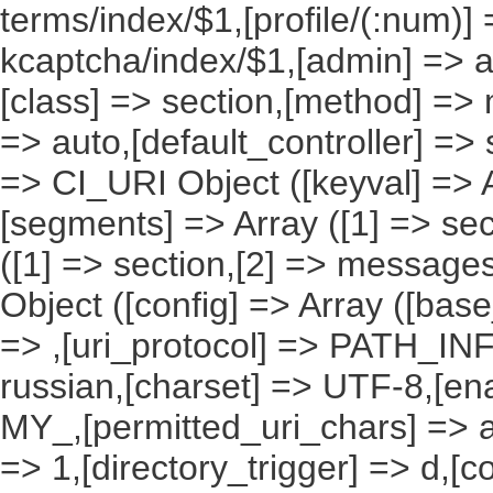
terms/index/$1,[profile/(:num)] 
kcaptcha/index/$1,[admin] => ad
[class] => section,[method] => 
=> auto,[default_controller] => 
=> CI_URI Object ([keyval] => Ar
[segments] => Array ([1] => sec
([1] => section,[2] => messages
Object ([config] => Array ([bas
=> ,[uri_protocol] => PATH_INFO
russian,[charset] => UTF-8,[en
MY_,[permitted_uri_chars] => a
=> 1,[directory_trigger] => d,[co