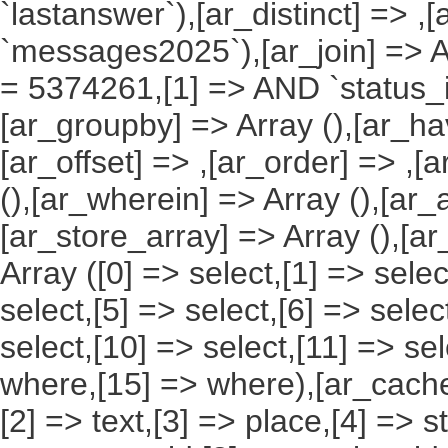
`lastanswer`),[ar_distinct] => ,
`messages2025`),[ar_join] => Ar
= 5374261,[1] => AND `status_id`
[ar_groupby] => Array (),[ar_hav
[ar_offset] => ,[ar_order] => ,[
(),[ar_wherein] => Array (),[ar_
[ar_store_array] => Array (),[a
Array ([0] => select,[1] => selec
select,[5] => select,[6] => selec
select,[10] => select,[11] => sel
where,[15] => where),[ar_cache_s
[2] => text,[3] => place,[4] => s