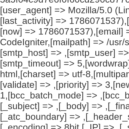
[user_agent] => Mozilla/5.0 (Li
[last_activity] => 1786071537)
[now] => 1786071537),[email] 
CodeIgniter,[mailpath] => /usr/
[smtp_host] => ,[smtp_user] =>
[smtp_timeout] => 5,[wordwrap]
html,[charset] => utf-8,[multip
[validate] => ,[priority] => 3,[ne
1,[bcc_batch_mode] => ,[bcc_b
[_subject] => ,[_body] => ,[_fin
[_atc_boundary] => ,[_header_s
[_encoding] => 8bit,[_IP] => ,[_