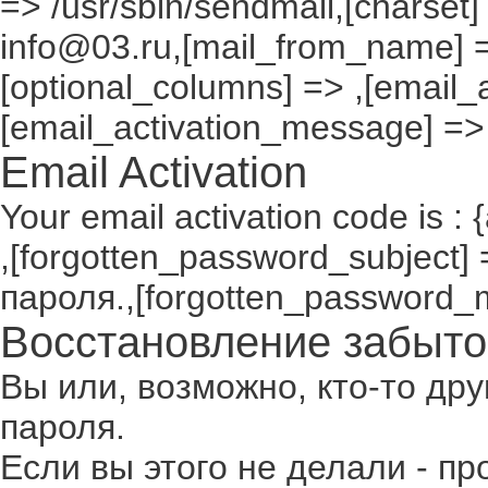
=> /usr/sbin/sendmail,[charset]
info@03.ru,[mail_from_name] =
[optional_columns] => ,[email_a
[email_activation_message] =>
Email Activation
Your email activation code is : 
,[forgotten_password_subject
пароля.,[forgotten_password_
Восстановление забыто
Вы или, возможно, кто-то др
пароля.
Если вы этого не делали - п