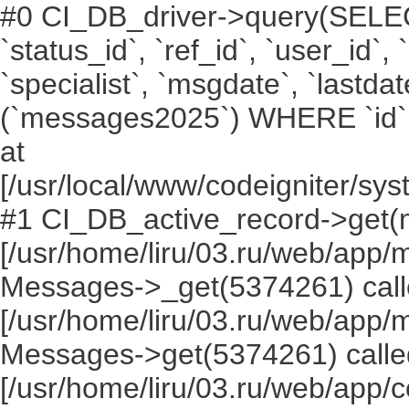
#0 CI_DB_driver->query(SELECT `i
`status_id`, `ref_id`, `user_id`,
`specialist`, `msgdate`, `lastd
(`messages2025`) WHERE `id` =
at
[/usr/local/www/codeigniter/s
#1 CI_DB_active_record->get(
[/usr/home/liru/03.ru/web/app
Messages->_get(5374261) call
[/usr/home/liru/03.ru/web/app
Messages->get(5374261) calle
[/usr/home/liru/03.ru/web/app/c