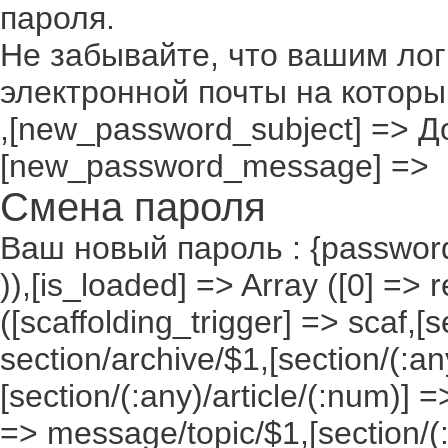
пароля.
Не забывайте, что вашим лог
электронной почты на которы
,[new_password_subject] => До
[new_password_message] =>
Смена пароля
Ваш новый пароль : {passwor
)),[is_loaded] => Array ([0] => 
([scaffolding_trigger] => scaf,[
section/archive/$1,[section/(:any
[section/(:any)/article/(:num)] =
=> message/topic/$1,[section/