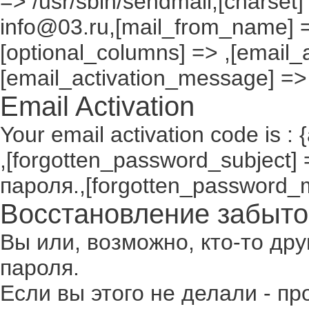
=> /usr/sbin/sendmail,[charset]
info@03.ru,[mail_from_name] =
[optional_columns] => ,[email_a
[email_activation_message] =>
Email Activation
Your email activation code is : 
,[forgotten_password_subject
пароля.,[forgotten_password_
Восстановление забыто
Вы или, возможно, кто-то др
пароля.
Если вы этого не делали - п