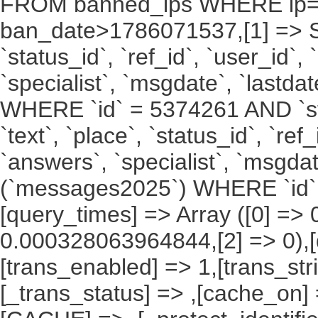
FROM banned_ips WHERE ip
ban_date>1786071537,[1] => SELE
`status_id`, `ref_id`, `user_id`,
`specialist`, `msgdate`, `last
WHERE `id` = 5374261 AND `stat
`text`, `place`, `status_id`, `ref
`answers`, `specialist`, `msgda
(`messages2025`) WHERE `id` 
[query_times] => Array ([0] =
0.000328063964844,[2] => 0),[
[trans_enabled] => 1,[trans_str
[_trans_status] => ,[cache_on] 