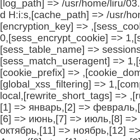
[log_path] => /usr/home/liru/03
d H:i:s,[cache_path] => /usr/ho
[encryption_key] => ,[sess_coo
0,[sess_encrypt_cookie] => 1,
[sess_table_name] => sessions
[sess_match_useragent] => 1,[
[cookie_prefix] => ,[cookie_do
[global_xss_filtering] => 1,[co
local,[rewrite_short_tags] => ,
[1] => январь,[2] => февраль,[
[6] => июнь,[7] => июль,[8] =>
октябрь,[11] => ноябрь,[12] 