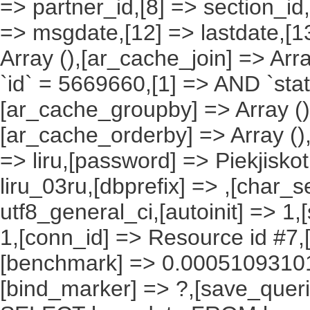
=> partner_id,[8] => section_id,
=> msgdate,[12] => lastdate,[1
Array (),[ar_cache_join] => Arr
`id` = 5669660,[1] => AND `stat
[ar_cache_groupby] => Array ()
[ar_cache_orderby] => Array ()
=> liru,[password] => Piekjisko
liru_03ru,[dbprefix] => ,[char_se
utf8_general_ci,[autoinit] => 1,
1,[conn_id] => Resource id #7,[
[benchmark] => 0.00051093101
[bind_marker] => ?,[save_querie