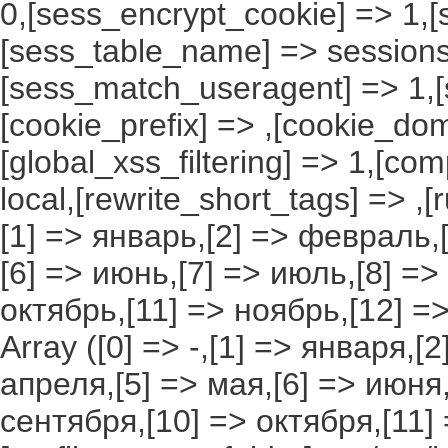
0,[sess_encrypt_cookie] => 1,
[sess_table_name] => sessions
[sess_match_useragent] => 1,[
[cookie_prefix] => ,[cookie_do
[global_xss_filtering] => 1,[co
local,[rewrite_short_tags] => ,
[1] => январь,[2] => февраль,[
[6] => июнь,[7] => июль,[8] =>
октябрь,[11] => ноябрь,[12] 
Array ([0] => -,[1] => января,[
апреля,[5] => мая,[6] => июня,
сентября,[10] => октября,[11]