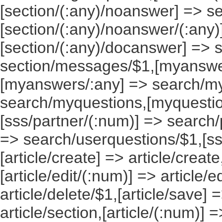
[section/(:any)/noanswer] => 
[section/(:any)/noanswer/(:any
[section/(:any)/docanswer] => 
section/messages/$1,[myanswe
[myanswers/:any] => search/m
search/myquestions,[myquestio
[sss/partner/(:num)] => search/
=> search/userquestions/$1,[ss
[article/create] => article/create
[article/edit/(:num)] => article/e
article/delete/$1,[article/save] =
article/section,[article/(:num)] =