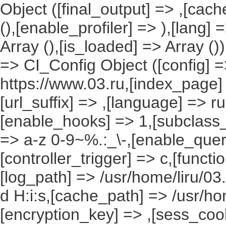
Object ([final_output] => ,[cac
(),[enable_profiler] => ),[lang
Array (),[is_loaded] => Array ()
=> CI_Config Object ([config] =
https://www.03.ru,[index_page]
[url_suffix] => ,[language] => r
[enable_hooks] => 1,[subclass_
=> a-z 0-9~%.:_\-,[enable_query
[controller_trigger] => c,[funct
[log_path] => /usr/home/liru/03
d H:i:s,[cache_path] => /usr/ho
[encryption_key] => ,[sess_coo