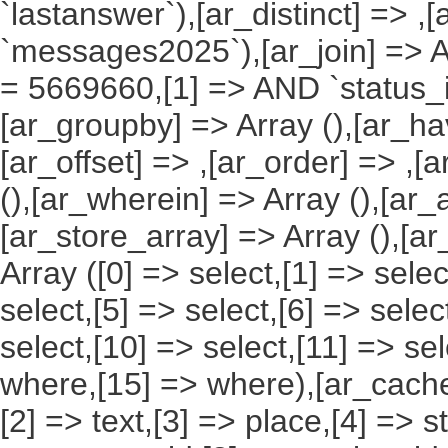
`lastanswer`),[ar_distinct] => ,
`messages2025`),[ar_join] => Ar
= 5669660,[1] => AND `status_id`
[ar_groupby] => Array (),[ar_hav
[ar_offset] => ,[ar_order] => ,[
(),[ar_wherein] => Array (),[ar_
[ar_store_array] => Array (),[a
Array ([0] => select,[1] => selec
select,[5] => select,[6] => selec
select,[10] => select,[11] => sel
where,[15] => where),[ar_cache_s
[2] => text,[3] => place,[4] => s