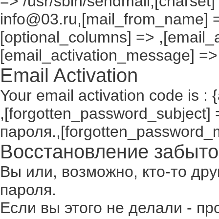
=> /usr/sbin/sendmail,[charset]
info@03.ru,[mail_from_name] =
[optional_columns] => ,[email_a
[email_activation_message] =>
Email Activation
Your email activation code is : 
,[forgotten_password_subject
пароля.,[forgotten_password_
Восстановление забыто
Вы или, возможно, кто-то др
пароля.
Если вы этого не делали - п