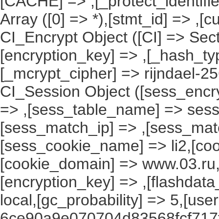
[CACHE] => ,[_protect_identifie
Array ([0] => *),[stmt_id] => ,[c
CI_Encrypt Object ([CI] => Se
[encryption_key] => ,[_hash_ty
[_mcrypt_cipher] => rijndael-2
CI_Session Object ([sess_encr
=> ,[sess_table_name] => sess
[sess_match_ip] => ,[sess_mat
[sess_cookie_name] => li2,[cook
[cookie_domain] => www.03.ru,
[encryption_key] => ,[flashdata
local,[gc_probability] => 5,[use
6ce90a9e070704d83568fcf717f4