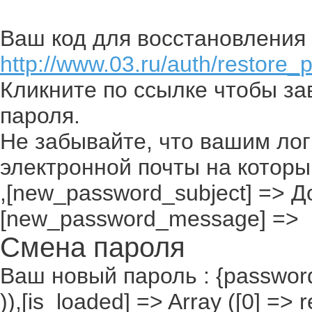
Ваш код для восстановления 
http://www.03.ru/auth/restore_
Кликните по ссылке чтобы з
пароля.
Не забывайте, что вашим лог
электронной почты на которы
,[new_password_subject] => До
[new_password_message] =>
Смена пароля
Ваш новый пароль : {passwor
)),[is_loaded] => Array ([0] =>