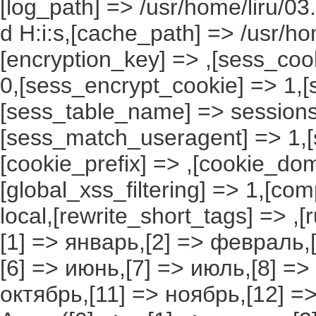
[log_path] => /usr/home/liru/03
d H:i:s,[cache_path] => /usr/ho
[encryption_key] => ,[sess_coo
0,[sess_encrypt_cookie] => 1,
[sess_table_name] => sessions
[sess_match_useragent] => 1,[
[cookie_prefix] => ,[cookie_do
[global_xss_filtering] => 1,[co
local,[rewrite_short_tags] => ,
[1] => январь,[2] => февраль,[
[6] => июнь,[7] => июль,[8] =>
октябрь,[11] => ноябрь,[12] 