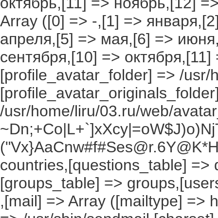
октябрь,[11] => ноябрь,[12] 
Array ([0] => -,[1] => января,[
апреля,[5] => мая,[6] => июня,
сентября,[10] => октября,[11]
[profile_avatar_folder] => /usr/
[profile_avatar_originals_folder
/usr/home/liru/03.ru/web/avatar_
~Dn;+Co|L+`]xXcy|=oW$J)o)NjT
("Vx}AaCnw#f#Ses@r.6Y@K*Hxv
countries,[questions_table] =>
[groups_table] => groups,[users
,[mail] => Array ([mailtype] => 