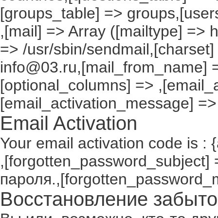
[groups_table] => groups,[users
,[mail] => Array ([mailtype] => 
=> /usr/sbin/sendmail,[charset]
info@03.ru,[mail_from_name] =
[optional_columns] => ,[email_a
[email_activation_message] =>
Email Activation
Your email activation code is : 
,[forgotten_password_subject
пароля.,[forgotten_password_
Восстановление забыто