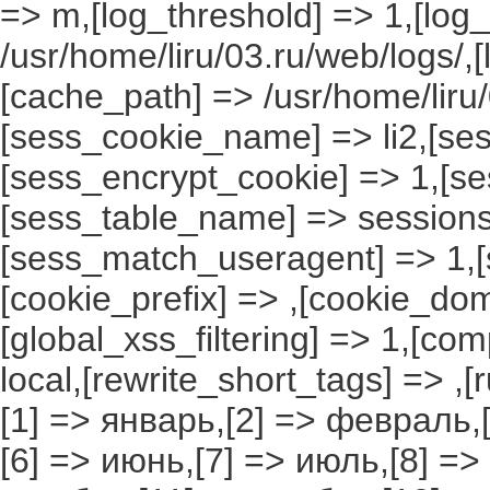
=> m,[log_threshold] => 1,[log
/usr/home/liru/03.ru/web/logs/,
[cache_path] => /usr/home/liru
[sess_cookie_name] => li2,[ses
[sess_encrypt_cookie] => 1,[s
[sess_table_name] => sessions
[sess_match_useragent] => 1,[
[cookie_prefix] => ,[cookie_do
[global_xss_filtering] => 1,[co
local,[rewrite_short_tags] => ,
[1] => январь,[2] => февраль,[
[6] => июнь,[7] => июль,[8] =>