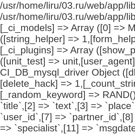
/usr/home/liru/03.ru/web/app/li
/usr/home/liru/03.ru/web/app/l
[_ci_models] => Array ([0] => 
([string_helper] => 1,[form_hel
[_ci_plugins] => Array ([show_p
([unit_test] => unit,[user_agent
CI_DB_mysql_driver Object ([db
[delete_hack] => 1,[_count_st
[_random_keyword] => RAND(),[a
`title`,[2] => `text`,[3] => `place
`user_id`,[7] => `partner_id`,[8
=> `specialist`,[11] => `msgdate