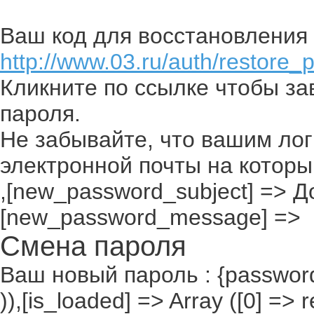
Ваш код для восстановления 
http://www.03.ru/auth/restore_
Кликните по ссылке чтобы з
пароля.
Не забывайте, что вашим лог
электронной почты на которы
,[new_password_subject] => До
[new_password_message] =>
Смена пароля
Ваш новый пароль : {passwor
)),[is_loaded] => Array ([0] =>