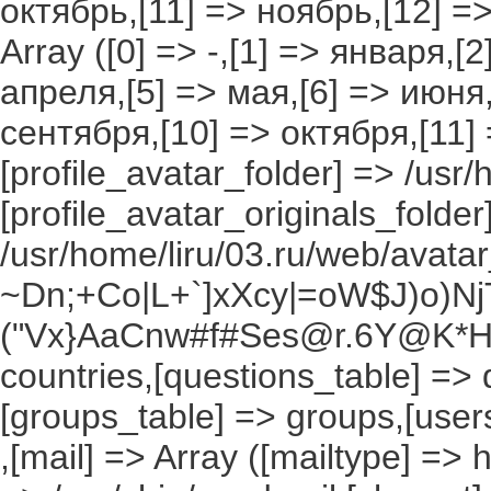
октябрь,[11] => ноябрь,[12] 
Array ([0] => -,[1] => января,[
апреля,[5] => мая,[6] => июня,
сентября,[10] => октября,[11]
[profile_avatar_folder] => /usr/
[profile_avatar_originals_folder
/usr/home/liru/03.ru/web/avatar_
~Dn;+Co|L+`]xXcy|=oW$J)o)NjT
("Vx}AaCnw#f#Ses@r.6Y@K*Hxv
countries,[questions_table] =>
[groups_table] => groups,[users
,[mail] => Array ([mailtype] => 