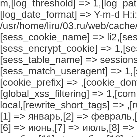
m,[log_threshold] => 1,[log_pat
[log_date_format] => Y-m-d H:i
/usr/home/liru/03.ru/web/cache/
[sess_cookie_name] => li2,[ses
[sess_encrypt_cookie] => 1,[s
[sess_table_name] => sessions
[sess_match_useragent] => 1,[
[cookie_prefix] => ,[cookie_do
[global_xss_filtering] => 1,[co
local,[rewrite_short_tags] => ,
[1] => январь,[2] => февраль,[
[6] => июнь,[7] => июль,[8] =>