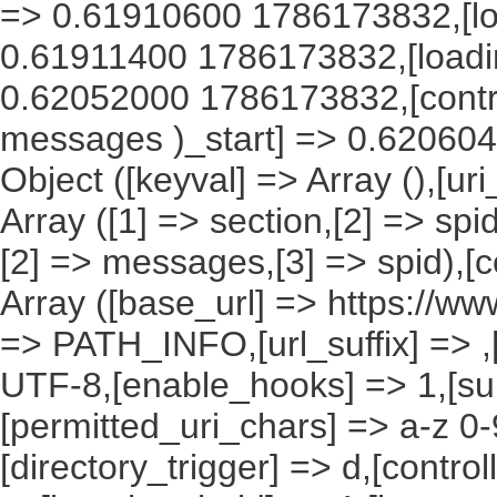
=> 0.61910600 1786173832,[lo
0.61911400 1786173832,[load
0.62052000 1786173832,[contro
messages )_start] => 0.620604
Object ([keyval] => Array (),[ur
Array ([1] => section,[2] => spi
[2] => messages,[3] => spid),[c
Array ([base_url] => https://ww
=> PATH_INFO,[url_suffix] => ,
UTF-8,[enable_hooks] => 1,[su
[permitted_uri_chars] => a-z 0
[directory_trigger] => d,[control