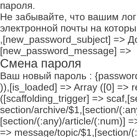
пароля.
Не забывайте, что вашим лог
электронной почты на которы
,[new_password_subject] => До
[new_password_message] =>
Смена пароля
Ваш новый пароль : {passwor
)),[is_loaded] => Array ([0] => 
([scaffolding_trigger] => scaf,[
section/archive/$1,[section/(:any
[section/(:any)/article/(:num)] =
=> message/topic/$1,[section/