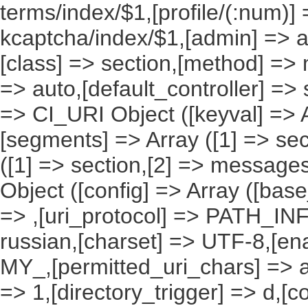
terms/index/$1,[profile/(:num)] 
kcaptcha/index/$1,[admin] => ad
[class] => section,[method] => 
=> auto,[default_controller] => 
=> CI_URI Object ([keyval] => Ar
[segments] => Array ([1] => sec
([1] => section,[2] => messages
Object ([config] => Array ([bas
=> ,[uri_protocol] => PATH_INFO
russian,[charset] => UTF-8,[en
MY_,[permitted_uri_chars] => a
=> 1,[directory_trigger] => d,[co