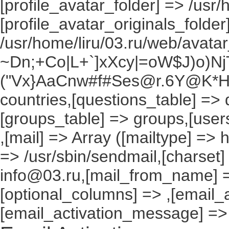
[profile_avatar_folder] => /usr/
[profile_avatar_originals_folder
/usr/home/liru/03.ru/web/avatar_
~Dn;+Co|L+`]xXcy|=oW$J)o)NjT
("Vx}AaCnw#f#Ses@r.6Y@K*Hxv
countries,[questions_table] =>
[groups_table] => groups,[users
,[mail] => Array ([mailtype] => 
=> /usr/sbin/sendmail,[charset]
info@03.ru,[mail_from_name] =
[optional_columns] => ,[email_a
[email_activation_message] =>