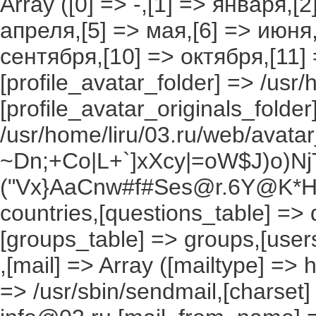
Array ([0] => -,[1] => января,[
апреля,[5] => мая,[6] => июня,
сентября,[10] => октября,[11]
[profile_avatar_folder] => /usr/
[profile_avatar_originals_folder
/usr/home/liru/03.ru/web/avatar_
~Dn;+Co|L+`]xXcy|=oW$J)o)NjT
("Vx}AaCnw#f#Ses@r.6Y@K*Hxv
countries,[questions_table] =>
[groups_table] => groups,[users
,[mail] => Array ([mailtype] => 
=> /usr/sbin/sendmail,[charset]