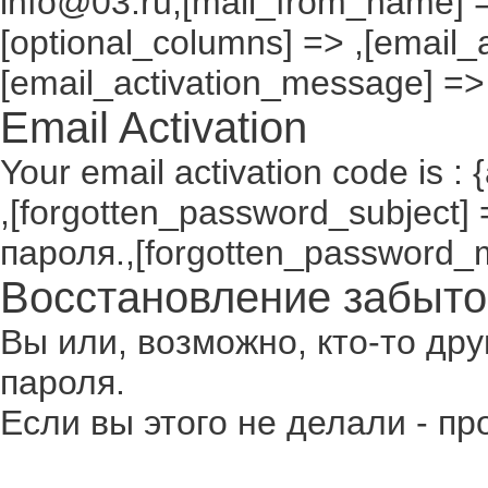
info@03.ru,[mail_from_name] =
[optional_columns] => ,[email_a
[email_activation_message] =>
Email Activation
Your email activation code is : 
,[forgotten_password_subject
пароля.,[forgotten_password_
Восстановление забыто
Вы или, возможно, кто-то др
пароля.
Если вы этого не делали - п