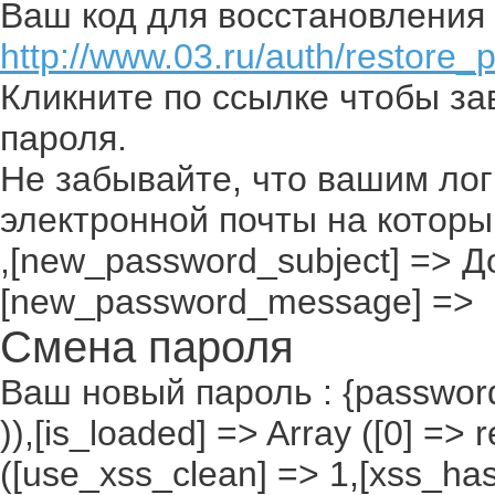
Ваш код для восстановления 
http://www.03.ru/auth/restore_
Кликните по ссылке чтобы з
пароля.
Не забывайте, что вашим лог
электронной почты на которы
,[new_password_subject] => До
[new_password_message] =>
Смена пароля
Ваш новый пароль : {passwor
)),[is_loaded] => Array ([0] =>
([use_xss_clean] => 1,[xss_ha