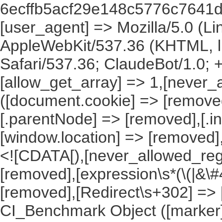
6ecffb5acf29e148c5776c7641dc
[user_agent] => Mozilla/5.0 (Lin
AppleWebKit/537.36 (KHTML, l
Safari/537.36; ClaudeBot/1.0;
[allow_get_array] => 1,[never_
([document.cookie] => [remove
[.parentNode] => [removed],[.
[window.location] => [removed]
<![CDATA[),[never_allowed_regex
[removed],[expression\s*(\(|&\#4
[removed],[Redirect\s+302] =>
CI_Benchmark Object ([marker] 