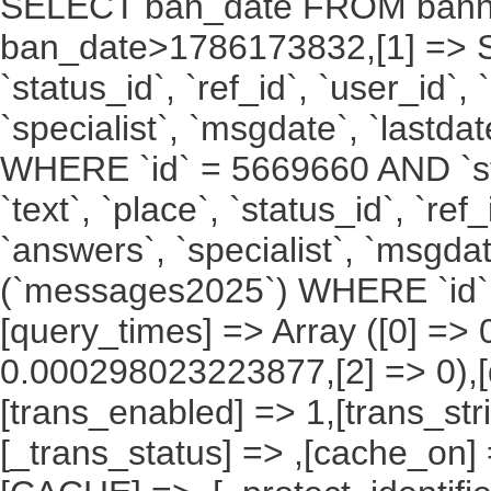
SELECT ban_date FROM bann
ban_date>1786173832,[1] => SELE
`status_id`, `ref_id`, `user_id`,
`specialist`, `msgdate`, `last
WHERE `id` = 5669660 AND `stat
`text`, `place`, `status_id`, `ref
`answers`, `specialist`, `msgda
(`messages2025`) WHERE `id` 
[query_times] => Array ([0] =
0.000298023223877,[2] => 0),[
[trans_enabled] => 1,[trans_str
[_trans_status] => ,[cache_on] 