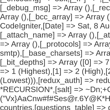
[_debug_msg] => Array (),[_reci
Array (),[_bcc_array] => Array 
CodeIgniter,[Date] => Sat, 8 A
[_attach_name] => Array (),[_at
=> Array (),[_protocols] => Arra
smtp),[_base_charsets] => Array
[_bit_depths] => Array ([0] => 7bi
=> 1 (Highest),[1] => 2 (High),[
(Lowest))),[redux_auth] => redu
*RECURSION*,[salt] => ~Dn;+C
("Vx}AaCnw#f#Ses@r.6Y@K*Hxv
countries,[questions_table] =>