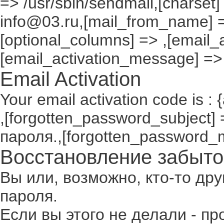
=> /usr/sbin/sendmail,[charset]
info@03.ru,[mail_from_name] =
[optional_columns] => ,[email_a
[email_activation_message] =>
Email Activation
Your email activation code is : 
,[forgotten_password_subject
пароля.,[forgotten_password_
Восстановление забыто
Вы или, возможно, кто-то др
пароля.
Если вы этого не делали - п