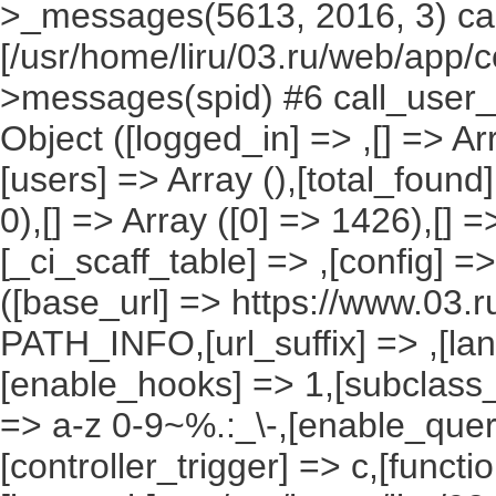
>_messages(5613, 2016, 3) cal
[/usr/home/liru/03.ru/web/app/c
>messages(spid) #6 call_user_f
Object ([logged_in] => ,[] => Arr
[users] => Array (),[total_found
0),[] => Array ([0] => 1426),[] =
[_ci_scaff_table] => ,[config] =
([base_url] => https://www.03.r
PATH_INFO,[url_suffix] => ,[la
[enable_hooks] => 1,[subclass_
=> a-z 0-9~%.:_\-,[enable_query
[controller_trigger] => c,[funct