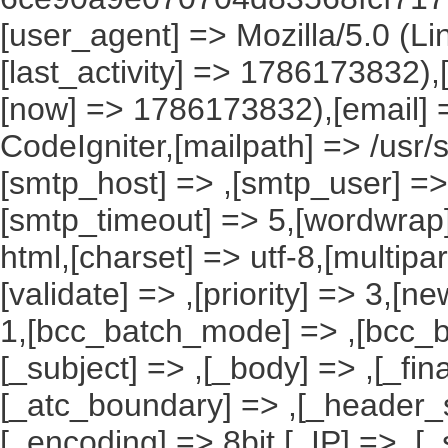
[user_agent] => Mozilla/5.0 (Li
[last_activity] => 1786173832)
[now] => 1786173832),[email] 
CodeIgniter,[mailpath] => /usr/
[smtp_host] => ,[smtp_user] =>
[smtp_timeout] => 5,[wordwrap]
html,[charset] => utf-8,[multip
[validate] => ,[priority] => 3,[ne
1,[bcc_batch_mode] => ,[bcc_b
[_subject] => ,[_body] => ,[_fin
[_atc_boundary] => ,[_header_s
[_encoding] => 8bit,[_IP] => ,[_