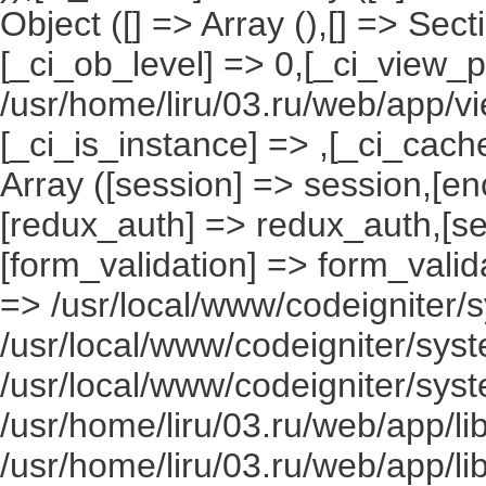
Object ([] => Array (),[] => Se
[_ci_ob_level] => 0,[_ci_view_p
/usr/home/liru/03.ru/web/app/vi
[_ci_is_instance] => ,[_ci_cach
Array ([session] => session,[en
[redux_auth] => redux_auth,[sec
[form_validation] => form_valida
=> /usr/local/www/codeigniter/s
/usr/local/www/codeigniter/syst
/usr/local/www/codeigniter/syst
/usr/home/liru/03.ru/web/app/li
/usr/home/liru/03.ru/web/app/li