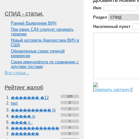
Добавить новый 
Имя
СПИД - статьи.
Раздел
Paннеё Выявление ВИЧ
Населенный пункт
При каких СД4 следует начинать
терапию
Новый алгоритм Диагностики ВИЧ в
США
Обновленные сроки типичой
конверсии
Сроки иммуноблота по сравнению с
другими тестами
Все статьи...
Рейтинг жалоб
[
Заменить картинку!
]
325
������� �12
test
9
2
���������� hi
1
����� iv
1
���� ii -
������������
0
�������
0