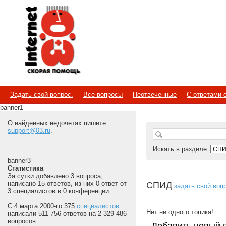
Internet
Скорая помощь
Задать свой вопрос.
Все вопросы
Неотвеченные
С ответами 
banner1
О найденных недочетах пишите
support@03.ru
.
Искать в разделе
banner3
Статистика
За сутки добавлено 3 вопроса,
написано 15 ответов, из них 0 ответ от
СПИД
задать свой воп
3 специалистов в 0 конференции.
С 4 марта 2000-го 375
специалистов
Нет ни одного топика!
написали 511 756 ответов на 2 329 486
вопросов