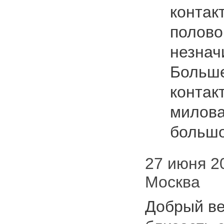
контак
полово
незнач
Больше
контак
милова
боль
27 июня 20
Москва
Добрый ве