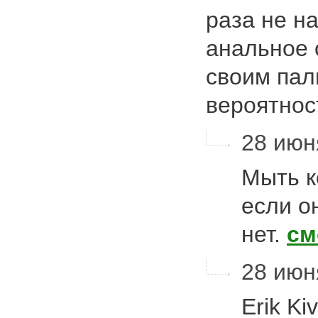
раза не на
анальное 
своим пал
вероятно
28 июня
Мыть к
если о
нет.
см
28 июн
Erik Ki