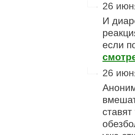
26 июн
И диар
реакци
если п
смотр
26 июн
Аноним
вмешат
ставят
обезбо