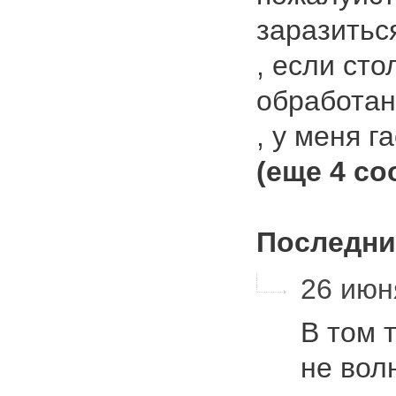
заразиться
, если ст
обработан
, у меня г
(еще 4 с
Последни
26 июн
В том 
не вол