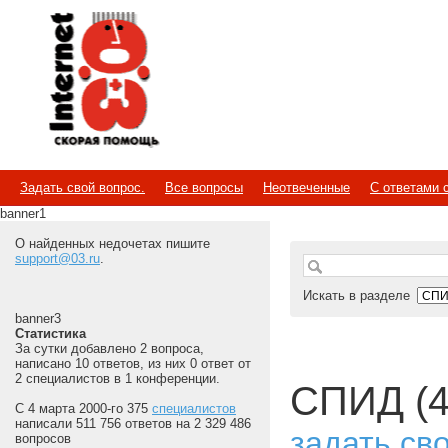
Internet
Скорая помощь
Задать свой вопрос.
Все вопросы
Неотвеченные
С ответами 
banner1
О найденных недочетах пишите
support@03.ru
.
Искать в разделе
banner3
Статистика
За сутки добавлено 2 вопроса,
написано 10 ответов, из них 0 ответ от
2 специалистов в 1 конференции.
СПИД (4
С 4 марта 2000-го 375
специалистов
написали 511 756 ответов на 2 329 486
задать св
вопросов