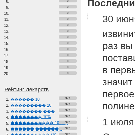
Последни
0
0
0
30 июн
0
0
извини
0
0
раз вы
0
0
постав
0
0
в перв
0
0
значит
Рейтинг лекарств
первое
374
������ 10
полин
374
��������� 10
374
�������� ���
�������� 10%
374
�������
1 июля 
����������� 10% �
374
������� 10
������ �������
374
������ �������
���������� (10-
374