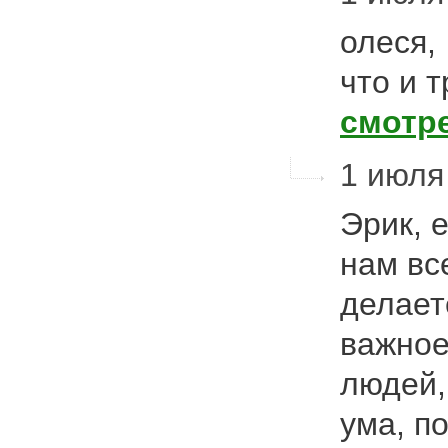
олеся,
что и 
смотр
1 июля 
Эрик, 
нам вс
делает
важное
людей,
ума, п