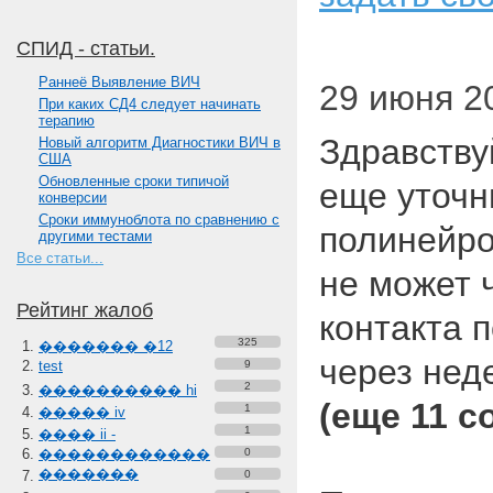
СПИД - статьи.
Paннеё Выявление ВИЧ
29 июня 20
При каких СД4 следует начинать
терапию
Здравству
Новый алгоритм Диагностики ВИЧ в
США
Обновленные сроки типичой
еще уточн
конверсии
Сроки иммуноблота по сравнению с
полинейро
другими тестами
Все статьи...
не может 
Рейтинг жалоб
контакта 
325
������� �12
через не
test
9
2
���������� hi
(еще 11 
1
����� iv
1
���� ii -
������������
0
�������
0