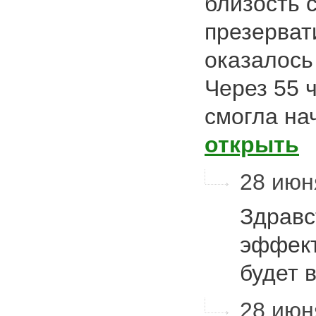
близость 
презервати
оказалось
Через 55 
смогла на
открыть
28 июня
Здравс
эффект
будет 
28 июня