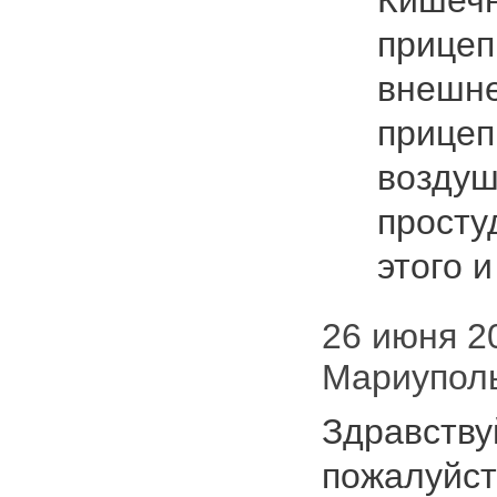
Кишечн
прицеп
внешне
прицепи
воздуш
просту
этого 
26 июня 20
Мариупол
Здравству
пожалуйста