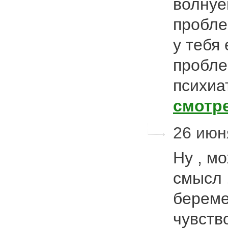
волнуе
пробле
у тебя
пробле
психиа
смотр
26 июня
Ну , м
смысл ,
береме
чувств