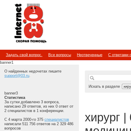
Internet
Скорая помощь
Задать свой вопрос.
Все вопросы
Неотвеченные
С ответами 
banner1
О найденных недочетах пишите
support@03.ru
.
Искать в разделе
banner3
Статистика
За сутки добавлено 3 вопроса,
написано 29 ответов, из них 0 ответ от
2 специалистов в 1 конференции.
хирург | 
С 4 марта 2000-го 375
специалистов
написали 511 756 ответов на 2 329 486
медицин
вопросов