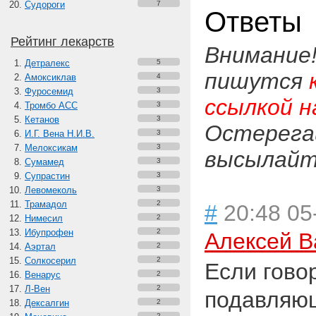
Судороги
7
Ответы
Рейтинг лекарств
Внимание
Детралекс
5
пишутся
Амоксиклав
4
Фуросемид
3
ссылкой н
Тромбо АСС
3
Кетанов
3
Остерега
И.Г. Вена Н.И.В.
3
Мелоксикам
3
высылайте
Сумамед
3
Супрастин
3
Левомеколь
3
Трамадол
2
#
20:48 05
Нимесил
2
Ибупрофен
2
Алексей В
Аэртал
2
Солкосерил
2
Если гово
Венарус
2
Л-Вен
2
подавляющ
Дексалгин
2
2