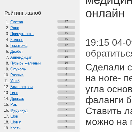
онлайн
Рейтинг жалоб
Сустав
17
Рана
16
Припухлость
15
19:15 04-0
Колено
15
Гематома
12
обратитьс
Диабет
11
Аппендицит
10
Пузырь желчный
10
Сделали с
Опухоль
9
Разрыв
9
на ноге- 
Ушиб
8
угла осно
Боль острая
7
Гипс
7
фаланги б
Дренаж
7
Рак
7
Ставить л
Фурункул
7
Шов
7
можно на 
Шов п
7
Кость
7