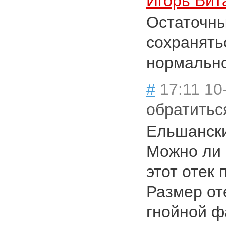
Игорь Вит
Остаточны
сохранять
нормально
#
17:11 10
обратитьс
Ельшански
Можно ли 
этот отек
Размер оте
гнойной ф