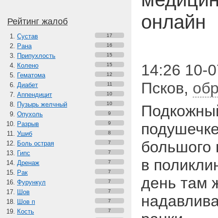
онлайн
Рейтинг жалоб
Сустав
17
Рана
16
Припухлость
15
14:26 10-0
Колено
15
Гематома
12
Псков
,
обр
Диабет
11
Аппендицит
10
Пузырь желчный
10
Подкожный
Опухоль
9
Разрыв
9
подушечке
Ушиб
8
большого 
Боль острая
7
Гипс
7
в поликли
Дренаж
7
Рак
7
день там ж
Фурункул
7
Шов
7
надавлива
Шов п
7
Кость
7