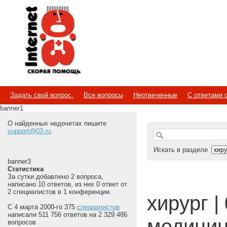
Internet
Скорая помощь
Задать свой вопрос.
Все вопросы
Неотвеченные
С ответами 
banner1
О найденных недочетах пишите
support@03.ru
.
Искать в разделе
banner3
Статистика
За сутки добавлено 2 вопроса,
написано 10 ответов, из них 0 ответ от
2 специалистов в 1 конференции.
хирург | 
С 4 марта 2000-го 375
специалистов
написали 511 756 ответов на 2 329 486
медицин
вопросов