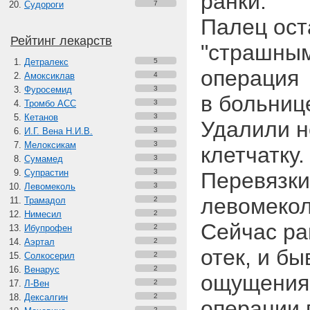
ранки.
Судороги
7
Палец ост
Рейтинг лекарств
"страшным"
Детралекс
5
операция
Амоксиклав
4
Фуросемид
3
в больниц
Тромбо АСС
3
Кетанов
3
Удалили н
И.Г. Вена Н.И.В.
3
Мелоксикам
3
клетчатку.
Сумамед
3
Супрастин
3
Перевязки
Левомеколь
3
левомеко
Трамадол
2
Нимесил
2
Сейчас ра
Ибупрофен
2
Аэртал
2
отек, и б
Солкосерил
2
Венарус
2
ощущения.
Л-Вен
2
Дексалгин
2
операции 
2