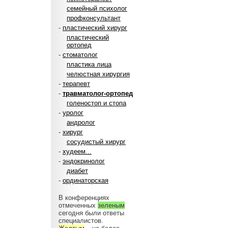
семейный психолог
профконсультант
-
пластический хирург
пластический
ортопед
-
стоматолог
пластика лица
челюстная хирургия
-
терапевт
-
травматолог-ортопед
голеностоп и стопа
-
уролог
андролог
-
хирург
сосудистый хирург
-
худеем...
-
эндокринолог
диабет
-
ординаторская
В конференциях
отмеченных
зеленым
сегодня были ответы
специалистов.