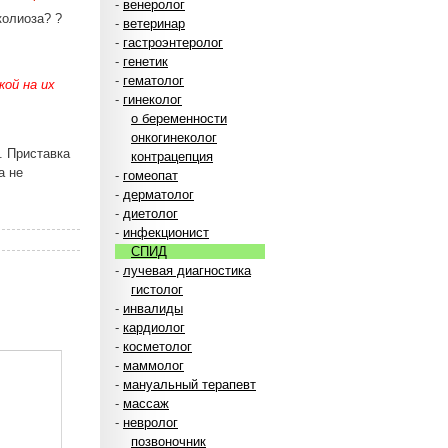
-
венеролог
колиоза? ?
-
ветеринар
-
гастроэнтеролог
-
генетик
-
гематолог
ой на их
-
гинеколог
о беременности
онкогинеколог
. Приставка
контрацепция
а не
-
гомеопат
-
дерматолог
-
диетолог
-
инфекционист
СПИД
-
лучевая диагностика
гистолог
-
инвалиды
-
кардиолог
-
косметолог
-
маммолог
-
мануальный терапевт
-
массаж
-
невролог
позвоночник