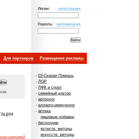
Логин:
регистрация
Пароль:
напоминание
Для партнеров
Размещение рекламы
-
03-Скорая Помощь
-
ЛОР
-
ЛФК и спорт
осах
-
семейный доктор
-
артролог
-
аллерго-иммунолог
-
аптека
тации
пищевые добавки
-
бесплодие
естеств. методы
искусств. методы
лог-ортопед