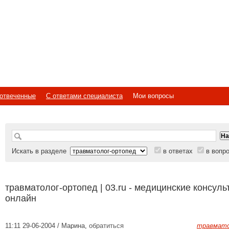
отвеченные
С ответами специалиста
Мои вопросы
Искать в разделе
в ответах
в вопр
травматолог-ортопед | 03.ru - медицинские консуль
онлайн
11:11 29-06-2004 / Марина
,
обратиться
травмато