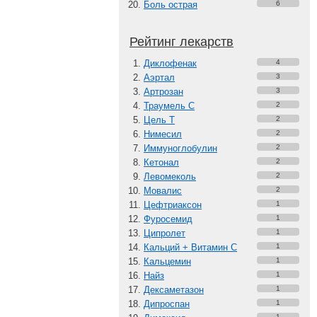
Боль острая
6
Рейтинг лекарств
Диклофенак
4
Аэртал
3
Артрозан
3
Траумель С
2
Цель Т
2
Нимесил
2
Иммуноглобулин
2
Кетонал
2
Левомеколь
2
Мовалис
2
Цефтриаксон
1
Фуросемид
1
Ципролет
1
Кальций + Витамин C
1
Кальцемин
1
Найз
1
Дексаметазон
1
Дипроспан
1
1