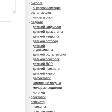
-
онколог
онкореабилитация
-
офтальмолог
линзы и очки
-
педиатр
детский кардиолог
детский дерматолог
детский невролог
детский ортопед
детский
эндокринолог
детский офтальмолог
детский психолог
детский ЛОР
детский психиатр
детский хирург
дефектолог
кормление грудью
молодые родители
логопед
-
проктолог
-
психиатр
психолог
психотерапевт