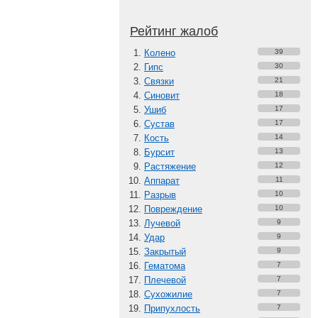
Рейтинг жалоб
Колено
39
Гипс
30
Связки
21
Синовит
18
Ушиб
17
Сустав
17
Кость
14
Бурсит
13
Растяжение
12
Аппарат
11
Разрыв
10
Повреждение
10
Лучевой
9
Удар
9
Закрытый
9
Гематома
7
Плечевой
7
Сухожилие
7
Припухлость
7