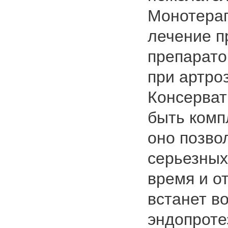
Монотерап
лечение п
препарато
при артро
Консерват
быть комп
оно позво
серьезных
время и о
встанет в
эндопроте