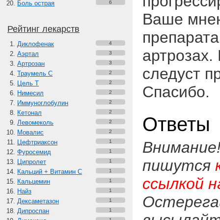
прогресси
Боль острая
6
Ваше мне
Рейтинг лекарств
препарата
Диклофенак
4
артрозах.
Аэртал
3
Артрозан
3
следуст п
Траумель С
2
Цель Т
2
Спасибо.
Нимесил
2
Иммуноглобулин
2
Кетонал
2
Ответы
Левомеколь
2
Мовалис
2
Цефтриаксон
1
Внимание
Фуросемид
1
пишутся
Ципролет
1
Кальций + Витамин C
1
ссылкой н
Кальцемин
1
Найз
1
Остерега
Дексаметазон
1
Дипроспан
1
1