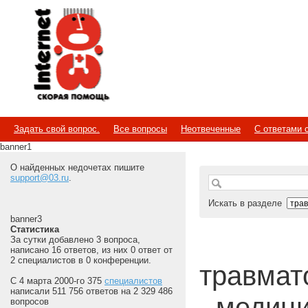
Internet
Скорая помощь
Задать свой вопрос.
Все вопросы
Неотвеченные
С ответами 
banner1
О найденных недочетах пишите
support@03.ru
.
Искать в разделе
banner3
Статистика
За сутки добавлено 3 вопроса,
написано 16 ответов, из них 0 ответ от
2 специалистов в 0 конференции.
травмато
С 4 марта 2000-го 375
специалистов
написали 511 756 ответов на 2 329 486
- медиц
вопросов