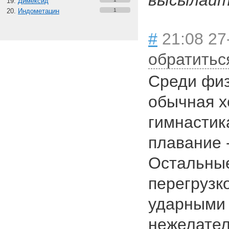
высылайте
Димексид
Индометацин
1
#
21:08 27
обратитьс
Среди физ
обычная х
гимнастик
плавание 
Остальные
перегрузко
ударными 
нежелател