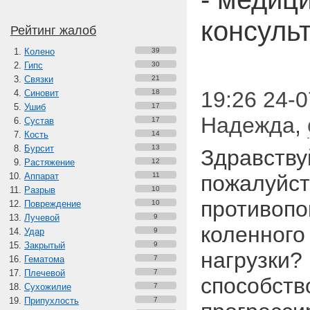
консуль
Рейтинг жалоб
Колено
39
Гипс
30
Связки
21
19:26 24-0
Синовит
18
Ушиб
17
Надежда
,
Сустав
17
Кость
14
Бурсит
13
Здравству
Растяжение
12
Аппарат
11
пожалуйст
Разрыв
10
противопо
Повреждение
10
Лучевой
9
коленного
Удар
9
Закрытый
9
нагрузки?
Гематома
7
Плечевой
7
способств
Сухожилие
7
Припухлость
7