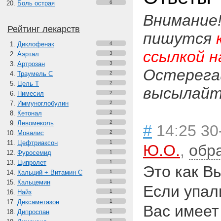
Боль острая
6
Внимание
Рейтинг лекарств
пишутся
Диклофенак
4
ссылкой н
Аэртал
3
Артрозан
3
Остерега
Траумель С
2
Цель Т
2
высылайте
Нимесил
2
Иммуноглобулин
2
Кетонал
2
Левомеколь
2
#
14:25 30
Мовалис
2
Цефтриаксон
1
Ю.О.
,
обр
Фуросемид
1
Ципролет
1
Это как В
Кальций + Витамин C
1
Кальцемин
1
Если упали
Найз
1
Дексаметазон
1
Вас имеет
Дипроспан
1
1