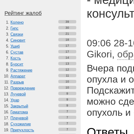
консуль
Рейтинг жалоб
Колено
39
Гипс
30
Связки
21
09:06 28-1
Синовит
18
Ушиб
17
Gikori
,
обр
Сустав
17
Кость
14
Бурсит
13
Вчера под
Растяжение
12
Аппарат
11
опухла и о
Разрыв
10
Подскажит
Повреждение
10
Лучевой
9
можно сде
Удар
9
Закрытый
9
опухоль и 
Гематома
7
Плечевой
7
Сухожилие
7
Ответы
Припухлость
7