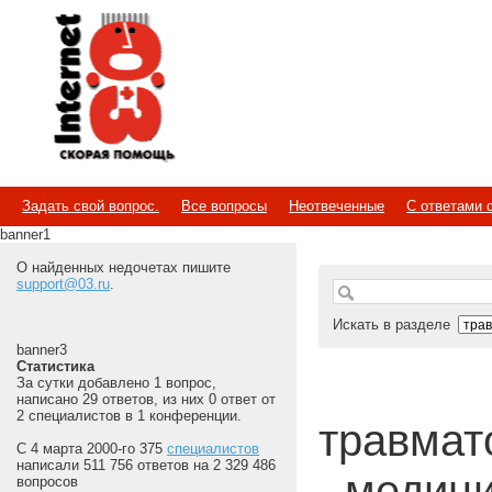
Internet
Скорая помощь
Задать свой вопрос.
Все вопросы
Неотвеченные
С ответами 
banner1
О найденных недочетах пишите
support@03.ru
.
Искать в разделе
banner3
Статистика
За сутки добавлено 1 вопрос,
написано 29 ответов, из них 0 ответ от
2 специалистов в 1 конференции.
травмато
С 4 марта 2000-го 375
специалистов
написали 511 756 ответов на 2 329 486
- медиц
вопросов