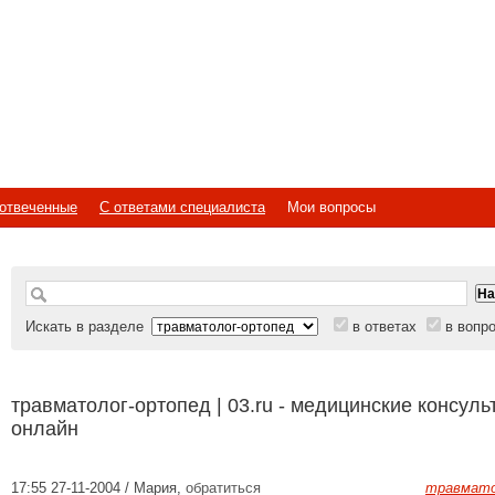
отвеченные
С ответами специалиста
Мои вопросы
Искать в разделе
в ответах
в вопр
травматолог-ортопед | 03.ru - медицинские консуль
онлайн
17:55 27-11-2004 / Мария
,
обратиться
травмато