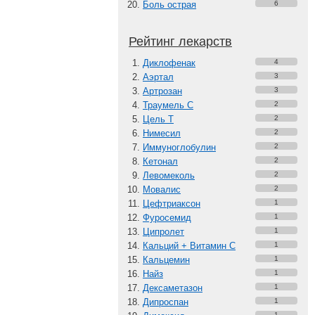
Боль острая
6
Рейтинг лекарств
Диклофенак
4
Аэртал
3
Артрозан
3
Траумель С
2
Цель Т
2
Нимесил
2
Иммуноглобулин
2
Кетонал
2
Левомеколь
2
Мовалис
2
Цефтриаксон
1
Фуросемид
1
Ципролет
1
Кальций + Витамин C
1
Кальцемин
1
Найз
1
Дексаметазон
1
Дипроспан
1
1