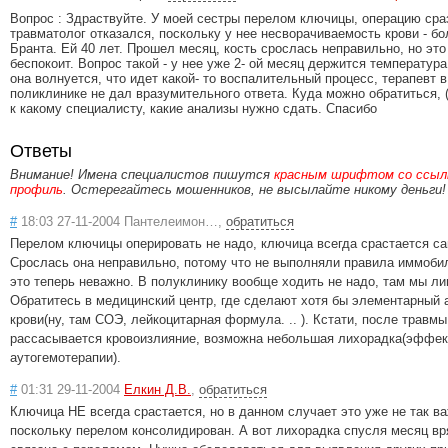
Вопрос : Здраствуйте. У моей сестры перелом ключицы, операцию сра
травматолог отказался, поскольку у нее несворачиваемость крови - б
Бранта. Ей 40 лет. Прошел месяц, кость срослась неправильно, но это
беспокоит. Вопрос такой - у нее уже 2- ой месяц держится температура 3
она волнуется, что идет какой- то воспалительный процесс, терапевт 
поликлинике не дал вразумительного ответа. Куда можно обратиться, 
к какому специалисту, какие анализы нужно сдать. Спасибо
Ответы
Внимание! Имена специалистов пишутся
красным шрифтом со ссылк
профиль
. Остерегайтесь мошенников, не высылайте никому деньги!
#
18:03 27-11-2004 Пантелеимон…,
обратиться
Перелом ключицы оперировать не надо, ключица всегда срастается са
Срослась она неправильно, потому что не выполняли правила иммобил
это теперь неважно. В полуклинику вообще ходить не надо, там мы ли
Обратитесь в медицинский центр, где сделают хотя бы элементарный 
крови(ну, там СОЭ, лейкоцитарная формула. .. ). Кстати, после травмы
рассасывается кровоизлияние, возможна небольшая лихорадка(эффек
аутогемотерапии).
#
01:31 29-11-2004
Елкин Д.В.
,
обратиться
Ключица НЕ всегда срастается, но в данном случает это уже не так ва
поскольку перелом консолидирован. А вот лихорадка спусля месяц вр