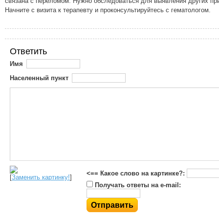
связана с переломом. Нужно обследоваться для выявления других пр
Начните с визита к терапевту и проконсультируйтесь с гематологом.
Ответить
Имя
Населенный пункт
<== Какое слово на картинке?:
[
Заменить картинку!
]
Получать ответы на e-mail: