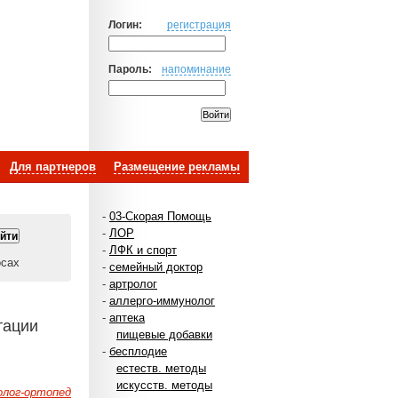
Логин:
регистрация
Пароль:
напоминание
Для партнеров
Размещение рекламы
-
03-Скорая Помощь
-
ЛОР
-
ЛФК и спорт
осах
-
семейный доктор
-
артролог
-
аллерго-иммунолог
-
аптека
тации
пищевые добавки
-
бесплодие
естеств. методы
искусств. методы
лог-ортопед