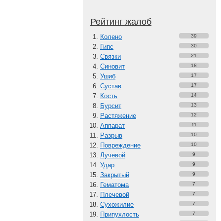
Рейтинг жалоб
Колено
39
Гипс
30
Связки
21
Синовит
18
Ушиб
17
Сустав
17
Кость
14
Бурсит
13
Растяжение
12
Аппарат
11
Разрыв
10
Повреждение
10
Лучевой
9
Удар
9
Закрытый
9
Гематома
7
Плечевой
7
Сухожилие
7
Припухлость
7