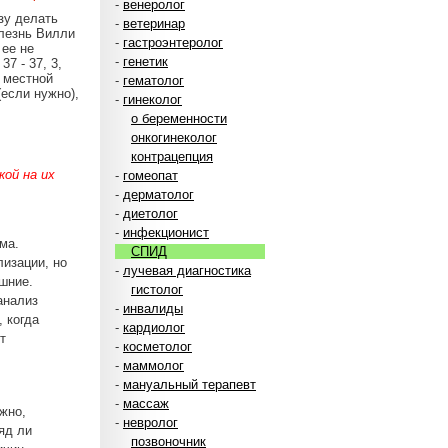
-
венеролог
зу делать
-
ветеринар
олезнь Вилли
-
гастроэнтеролог
 ее не
-
генетик
7 - 37, 3,
в местной
-
гематолог
(если нужно),
-
гинеколог
о беременности
онкогинеколог
контрацепция
ой на их
-
гомеопат
-
дерматолог
-
диетолог
-
инфекционист
ма.
СПИД
изации, но
-
лучевая диагностика
шние.
гистолог
анализ
-
инвалиды
, когда
-
кардиолог
т
-
косметолог
-
маммолог
-
мануальный терапевт
-
массаж
жно,
-
невролог
яд ли
позвоночник