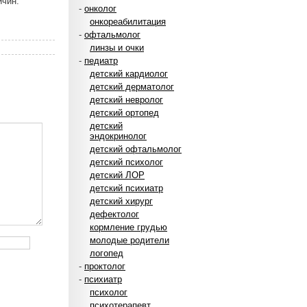
ичин.
-
онколог
онкореабилитация
-
офтальмолог
линзы и очки
-
педиатр
детский кардиолог
детский дерматолог
детский невролог
детский ортопед
детский
эндокринолог
детский офтальмолог
детский психолог
детский ЛОР
детский психиатр
детский хирург
дефектолог
кормление грудью
молодые родители
логопед
-
проктолог
-
психиатр
психолог
психотерапевт