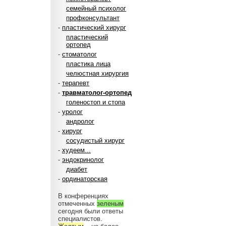
семейный психолог
профконсультант
-
пластический хирург
пластический
ортопед
-
стоматолог
пластика лица
челюстная хирургия
-
терапевт
-
травматолог-ортопед
голеностоп и стопа
-
уролог
андролог
-
хирург
сосудистый хирург
-
худеем...
-
эндокринолог
диабет
-
ординаторская
В конференциях
отмеченных
зеленым
сегодня были ответы
специалистов.