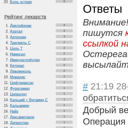
Боль острая
6
Ответы
Рейтинг лекарств
Внимание
Диклофенак
4
пишутся
Аэртал
3
Артрозан
3
ссылкой н
Траумель С
2
Цель Т
2
Остерега
Нимесил
2
Иммуноглобулин
2
высылайте
Кетонал
2
Левомеколь
2
Мовалис
2
Цефтриаксон
1
#
21:19 28
Фуросемид
1
Ципролет
1
обратитьс
Кальций + Витамин C
1
Кальцемин
1
Добрый ве
Найз
1
Дексаметазон
1
Операция 
Дипроспан
1
1