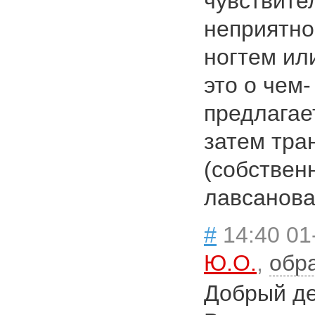
чувствите
неприятно
ногтем ил
это о чем-
предлагае
затем тра
(собствен
лавсанова
#
14:40 01
Ю.О.
,
обр
Добрый де