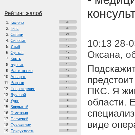
консуль
Рейтинг жалоб
Колено
39
Гипс
30
Связки
21
10:13 28-0
Синовит
18
Ушиб
17
Оксана
,
о
Сустав
17
Кость
14
Бурсит
13
Подскажит
Растяжение
12
Аппарат
11
предстоит
Разрыв
10
ПКС. Я жи
Повреждение
10
Лучевой
9
области. Е
Удар
9
Закрытый
9
специализ
Гематома
7
Плечевой
7
виде опер
Сухожилие
7
Припухлость
7