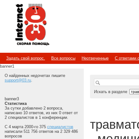
Internet
Скорая помощь
Задать свой вопрос.
Все вопросы
Неотвеченные
С ответами 
banner1
О найденных недочетах пишите
support@03.ru
.
Искать в разделе
banner3
Статистика
За сутки добавлено 2 вопроса,
написано 10 ответов, из них 0 ответ от
2 специалистов в 1 конференции.
травмато
С 4 марта 2000-го 375
специалистов
написали 511 756 ответов на 2 329 486
- медиц
вопросов