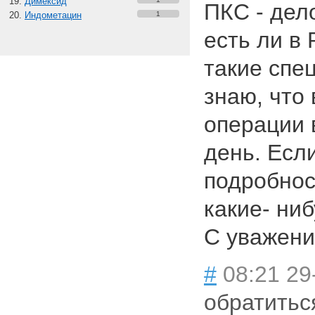
Димексид
ПКС - дел
Индометацин
1
есть ли в
такие спе
знаю, что
операции 
день. Есл
подробнос
какие- ниб
С уважени
#
08:21 29
обратитьс