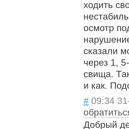
ходить св
нестабиль
осмотр по
нарушение
сказали м
через 1, 5
свища. Так
и как. По
#
09:34 31
обратитьс
Добрый де