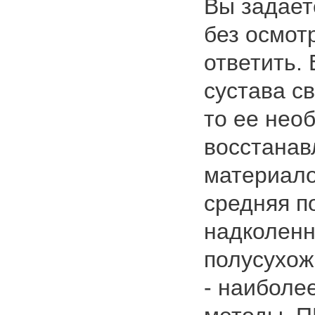
Вы задает
без осмот
ответить.
сустава с
то ее нео
восстанав
материало
средняя п
надколенн
полусухож
- наиболе