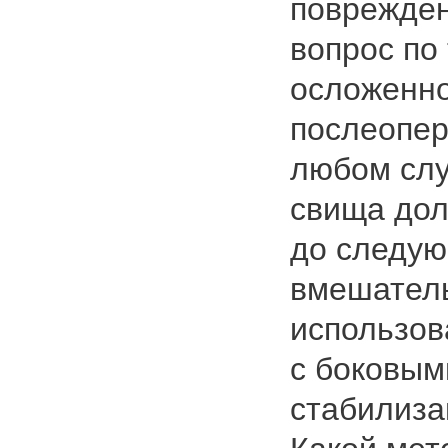
поврежде
вопрос по
осложенно
послеопер
любом слу
свища дол
до следую
вмешатель
использов
с боковым
стабилиза