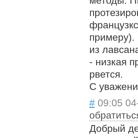
методы. П
протезиро
французкс
примеру).
из лавсан
- низкая п
рвется.
С уважени
#
09:05 04
обратитьс
Добрый де