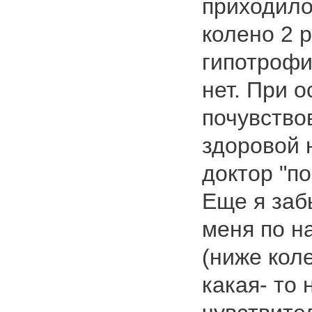
приходило
колено 2 р
гипотрофи
нет. При 
почувство
здоровой 
доктор "п
Еще я заб
меня по н
(ниже кол
какая- то