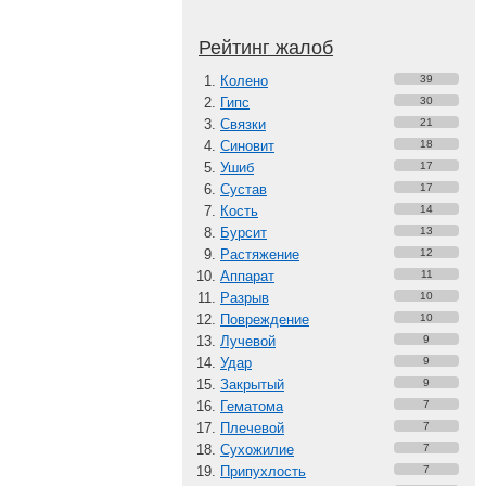
Рейтинг жалоб
Колено
39
Гипс
30
Связки
21
Синовит
18
Ушиб
17
Сустав
17
Кость
14
Бурсит
13
Растяжение
12
Аппарат
11
Разрыв
10
Повреждение
10
Лучевой
9
Удар
9
Закрытый
9
Гематома
7
Плечевой
7
Сухожилие
7
Припухлость
7