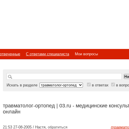
отвеченные
С ответами специалиста
Мои вопросы
Искать в разделе
в ответах
в вопр
травматолог-ортопед | 03.ru - медицинские консуль
онлайн
21:53 27-08-2005 / Настя
,
обратиться
травмато