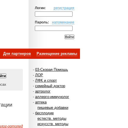
Логин:
регистрация
Пароль:
напоминание
Для партнеров
Размещение рекламы
-
03-Скорая Помощь
-
ЛОР
-
ЛФК и спорт
осах
-
семейный доктор
-
артролог
-
аллерго-иммунолог
-
аптека
тации
пищевые добавки
-
бесплодие
естеств. методы
искусств. методы
лог-ортопед