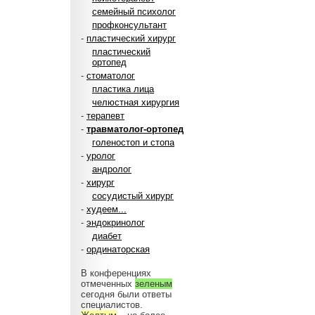
семейный психолог
профконсультант
-
пластический хирург
пластический
ортопед
-
стоматолог
пластика лица
челюстная хирургия
-
терапевт
-
травматолог-ортопед
голеностоп и стопа
-
уролог
андролог
-
хирург
сосудистый хирург
-
худеем...
-
эндокринолог
диабет
-
ординаторская
В конференциях
отмеченных
зеленым
сегодня были ответы
специалистов.