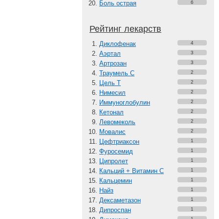
Боль острая
6
Рейтинг лекарств
Диклофенак
4
Аэртал
3
Артрозан
3
Траумель С
2
Цель Т
2
Нимесил
2
Иммуноглобулин
2
Кетонал
2
Левомеколь
2
Мовалис
2
Цефтриаксон
1
Фуросемид
1
Ципролет
1
Кальций + Витамин C
1
Кальцемин
1
Найз
1
Дексаметазон
1
Дипроспан
1
1