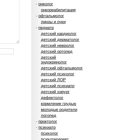
-
онколог
онкореабилитация
-
офтальмолог
линзы и очки
-
педиатр
детский кардиолог
детский дерматолог
детский невролог
детский ортопед
детский
эндокринолог
детский офтальмолог
детский психолог
детский ЛОР
детский психиатр
детский хирург
дефектолог
кормление грудью
молодые родители
логопед
-
проктолог
-
психиатр
психолог
психотерапевт