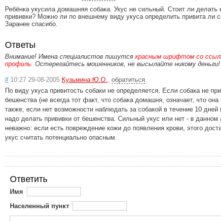
Ребёнка укусила домашняя собака. Укус не сильный. Стоит ли делать 
прививки? Можно ли по внешнему виду укуса определить привита ли с
Заранее спасибо.
Ответы
Внимание! Имена специалистов пишутся
красным шрифтом со ссылк
профиль
. Остерегайтесь мошенников, не высылайте никому деньги!
#
10:27 29-08-2005
Кузьмина Ю.О.
,
обратиться
По виду укуса привитость собаки не определяется. Если собака не при
бешенства (не всегда тот факт, что собака домашня, означает, что она 
также, если нет возможности наблюдать за собакой в течение 10 дней 
надо делать прививки от бешенства. Сильный укус или нет - в данном 
неважно: если есть повреждение кожи до появления крови, этого дост
укус считать потенциально опасным.
Ответить
Имя
Населенный пункт