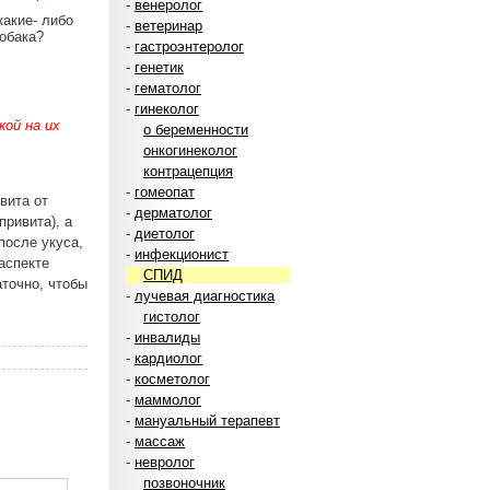
-
венеролог
какие- либо
-
ветеринар
обака?
-
гастроэнтеролог
-
генетик
-
гематолог
-
гинеколог
ой на их
о беременности
онкогинеколог
контрацепция
-
гомеопат
вита от
-
дерматолог
привита), а
-
диетолог
после укуса,
-
инфекционист
аспекте
СПИД
аточно, чтобы
-
лучевая диагностика
гистолог
-
инвалиды
-
кардиолог
-
косметолог
-
маммолог
-
мануальный терапевт
-
массаж
-
невролог
позвоночник