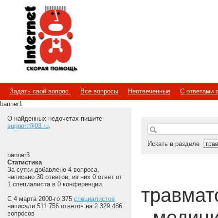
Internet
Скорая помощь
Задать свой вопрос.
Все вопросы
Неотвеченные
С ответами 
banner1
О найденных недочетах пишите
support@03.ru
.
Искать в разделе
banner3
Статистика
За сутки добавлено 4 вопроса,
написано 30 ответов, из них 0 ответ от
1 специалиста в 0 конференции.
травмато
С 4 марта 2000-го 375
специалистов
написали 511 756 ответов на 2 329 486
- медиц
вопросов