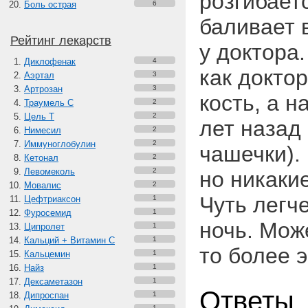
розгибает
Боль острая
6
баливает 
Рейтинг лекарств
у доктора.
Диклофенак
4
как доктор
Аэртал
3
Артрозан
3
кость, а 
Траумель С
2
Цель Т
2
лет назад
Нимесил
2
Иммуноглобулин
2
чашечки).
Кетонал
2
Левомеколь
2
но никаки
Мовалис
2
Чуть легч
Цефтриаксон
1
Фуросемид
1
ночь. Мож
Ципролет
1
Кальций + Витамин C
1
то более 
Кальцемин
1
Найз
1
Дексаметазон
1
Ответы
Дипроспан
1
1