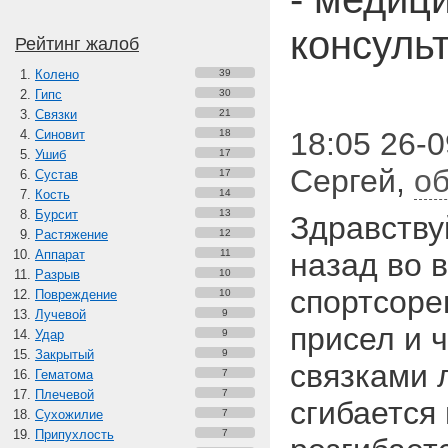
консуль
Рейтинг жалоб
Колено
39
Гипс
30
Связки
21
18:05 26-0
Синовит
18
Ушиб
17
Сергей
,
об
Сустав
17
Кость
14
Бурсит
13
Здравству
Растяжение
12
Аппарат
11
назад во 
Разрыв
10
спортсоре
Повреждение
10
Лучевой
9
присел и ч
Удар
9
Закрытый
9
связками 
Гематома
7
Плечевой
7
сгибается 
Сухожилие
7
Припухлость
7