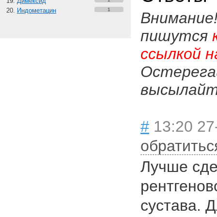
Димексид
Индометацин
1
Внимание
пишутся
ссылкой н
Остерега
высылайте
#
13:20 27
обратитьс
Лучше сде
рентгенов
сустава. 