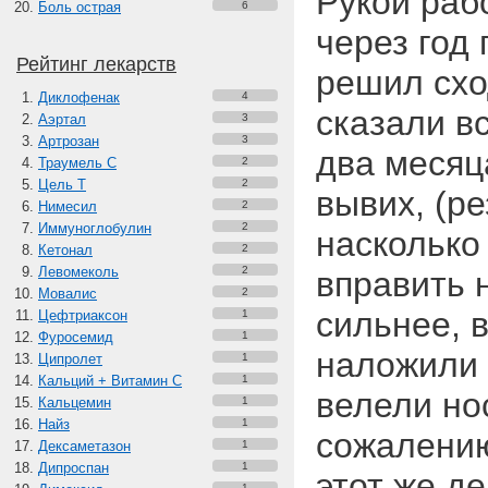
Рукой раб
Боль острая
6
через год
Рейтинг лекарств
решил схо
Диклофенак
4
сказали в
Аэртал
3
Артрозан
3
два месяц
Траумель С
2
Цель Т
2
вывих, (ре
Нимесил
2
Иммуноглобулин
2
насколько
Кетонал
2
Левомеколь
2
вправить 
Мовалис
2
сильнее, 
Цефтриаксон
1
Фуросемид
1
наложили 
Ципролет
1
Кальций + Витамин C
1
велели но
Кальцемин
1
Найз
1
сожалению
Дексаметазон
1
Дипроспан
1
этот же д
1