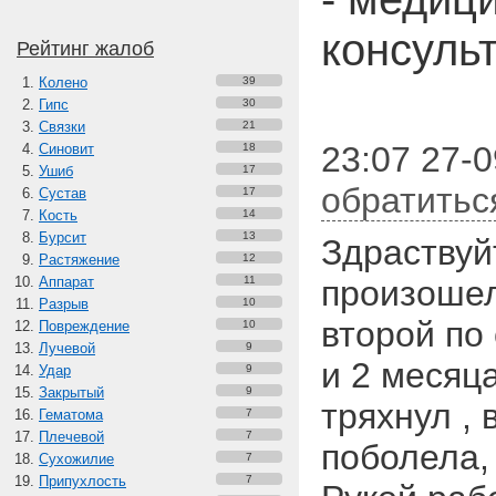
консуль
Рейтинг жалоб
Колено
39
Гипс
30
Связки
21
23:07 27-0
Синовит
18
Ушиб
17
обратитьс
Сустав
17
Кость
14
Бурсит
13
Здраствуй
Растяжение
12
Аппарат
11
произошел
Разрыв
10
второй по
Повреждение
10
Лучевой
9
и 2 месяц
Удар
9
Закрытый
9
тряхнул , 
Гематома
7
Плечевой
7
поболела,
Сухожилие
7
Припухлость
7