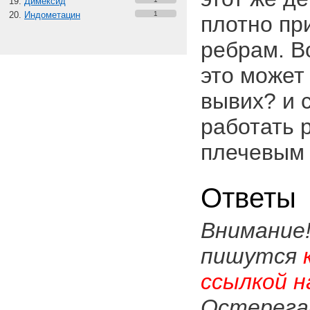
Димексид
Индометацин
1
плотно пр
ребрам. Во
это может
вывих? и 
работать 
плечевым 
Ответы
Внимание
пишутся
ссылкой н
Остерега