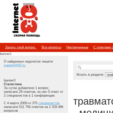
Internet
Скорая помощь
Задать свой вопрос.
Все вопросы
Неотвеченные
С ответами 
banner1
О найденных недочетах пишите
support@03.ru
.
Искать в разделе
banner3
Статистика
За сутки добавлено 1 вопрос,
написано 29 ответов, из них 0 ответ от
2 специалистов в 1 конференции.
травмато
С 4 марта 2000-го 375
специалистов
написали 511 756 ответов на 2 329 486
- медиц
вопросов