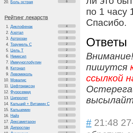
ли это быт
Боль острая
6
по 1 часу 
Рейтинг лекарств
Спасибо.
Диклофенак
4
Аэртал
3
Ответы
Артрозан
3
Траумель С
2
Цель Т
2
Внимание
Нимесил
2
Иммуноглобулин
2
пишутся
Кетонал
2
Левомеколь
2
ссылкой н
Мовалис
2
Цефтриаксон
1
Остерега
Фуросемид
1
высылайте
Ципролет
1
Кальций + Витамин C
1
Кальцемин
1
Найз
1
#
21:48 27
Дексаметазон
1
Дипроспан
1
1