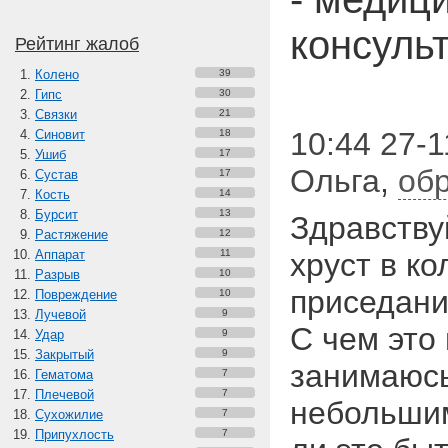
консуль
Рейтинг жалоб
Колено
39
Гипс
30
Связки
21
10:44 27-1
Синовит
18
Ушиб
17
Ольга
,
об
Сустав
17
Кость
14
Бурсит
13
Здравству
Растяжение
12
Аппарат
11
хруст в к
Разрыв
10
приседани
Повреждение
10
Лучевой
9
С чем это
Удар
9
Закрытый
9
занимаюсь
Гематома
7
Плечевой
7
небольшим
Сухожилие
7
Припухлость
7