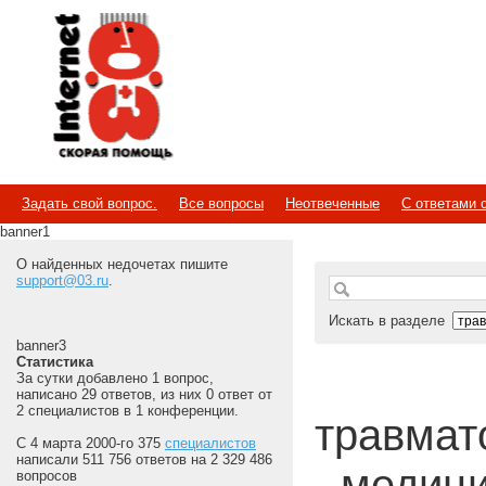
Internet
Скорая помощь
Задать свой вопрос.
Все вопросы
Неотвеченные
С ответами 
banner1
О найденных недочетах пишите
support@03.ru
.
Искать в разделе
banner3
Статистика
За сутки добавлено 1 вопрос,
написано 29 ответов, из них 0 ответ от
2 специалистов в 1 конференции.
травмато
С 4 марта 2000-го 375
специалистов
написали 511 756 ответов на 2 329 486
- медиц
вопросов