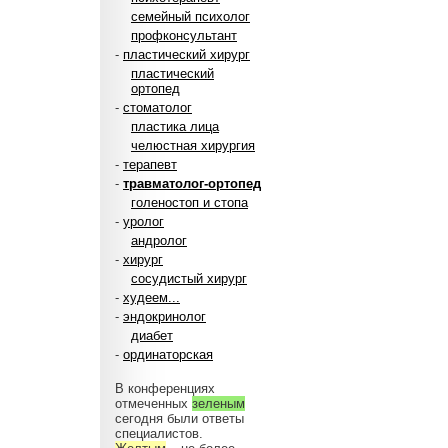
семейный психолог
профконсультант
-
пластический хирург
пластический
ортопед
-
стоматолог
пластика лица
челюстная хирургия
-
терапевт
-
травматолог-ортопед
голеностоп и стопа
-
уролог
андролог
-
хирург
сосудистый хирург
-
худеем...
-
эндокринолог
диабет
-
ординаторская
В конференциях
отмеченных
зеленым
сегодня были ответы
специалистов.