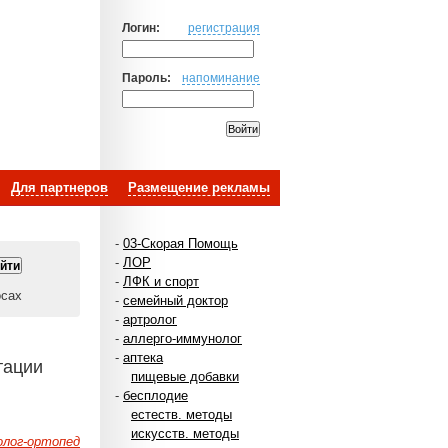
Логин:
регистрация
Пароль:
напоминание
Для партнеров
Размещение рекламы
-
03-Скорая Помощь
-
ЛОР
-
ЛФК и спорт
осах
-
семейный доктор
-
артролог
-
аллерго-иммунолог
-
аптека
тации
пищевые добавки
-
бесплодие
естеств. методы
искусств. методы
лог-ортопед