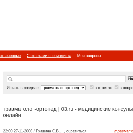
отвеченные
С ответами специалиста
Мои вопросы
Искать в разделе
в ответах
в вопр
травматолог-ортопед | 03.ru - медицинские консуль
онлайн
22:00 27-11-2006 / Гришина С.В.…
,
обратиться
травмато