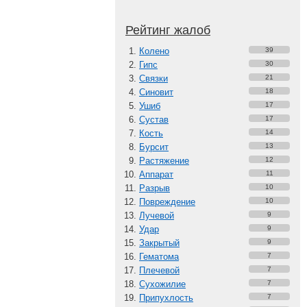
Рейтинг жалоб
Колено
39
Гипс
30
Связки
21
Синовит
18
Ушиб
17
Сустав
17
Кость
14
Бурсит
13
Растяжение
12
Аппарат
11
Разрыв
10
Повреждение
10
Лучевой
9
Удар
9
Закрытый
9
Гематома
7
Плечевой
7
Сухожилие
7
Припухлость
7