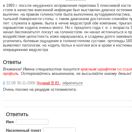
в 1993 г. поссле неудачного исправления перелома 5 плюсневой кости
стопе в качестве внесенной инфекции был выставлен диагноз остеоми
вылечен. на правом голеностопе была выполнена аутодермопластика, 
тыльной поверхности стопы. с таким диагнозом достаточно спокойно 
лет: служила в армии, была в чечне медсестрой обе компании, прыгал
парашютом ходила оченьн много. Но с прошлого года т. е. с возраста 
начал беспокоитьтот лоскут на голеностопе- он начал истончаться и 
воздействии целостность кожи нараушалась и ссадины долго заживал
усилились болевые ощущения в голеностопном суставе. ортопеды 160
выявляют патологии. но ходить больн и колгоки все в крови и костюмы
операционная медсестра
Ответы
Внимание! Имена специалистов пишутся
красным шрифтом со ссылк
профиль
. Остерегайтесь мошенников, не высылайте никому деньги!
#
22:08 30-11-2006
Чучмай В.Ю.
,
обратиться
Очень похоже на рецидив остеомиелита.
Ответить
Имя
Населенный пункт