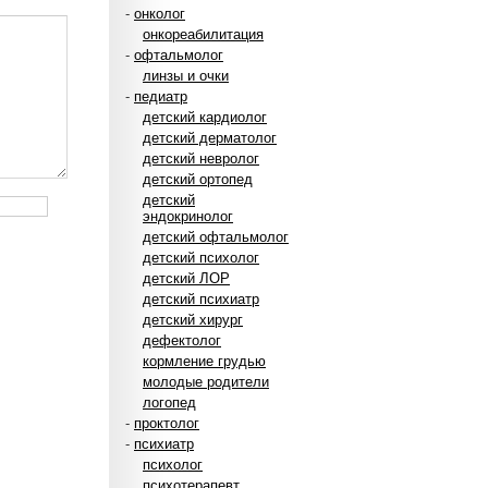
-
онколог
онкореабилитация
-
офтальмолог
линзы и очки
-
педиатр
детский кардиолог
детский дерматолог
детский невролог
детский ортопед
детский
эндокринолог
детский офтальмолог
детский психолог
детский ЛОР
детский психиатр
детский хирург
дефектолог
кормление грудью
молодые родители
логопед
-
проктолог
-
психиатр
психолог
психотерапевт