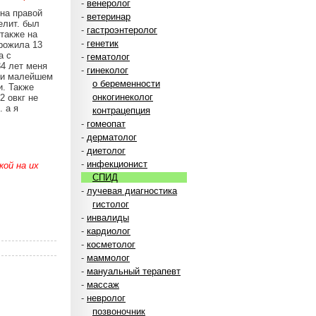
-
венеролог
 на правой
-
ветеринар
елит. был
-
гастроэнтеролог
также на
-
генетик
прожила 13
а с
-
гематолог
34 лет меня
-
гинеколог
при малейшем
о беременности
и. Также
онкогинеколог
2 овкг не
. а я
контрацепция
-
гомеопат
-
дерматолог
-
диетолог
-
инфекционист
ой на их
СПИД
-
лучевая диагностика
гистолог
-
инвалиды
-
кардиолог
-
косметолог
-
маммолог
-
мануальный терапевт
-
массаж
-
невролог
позвоночник