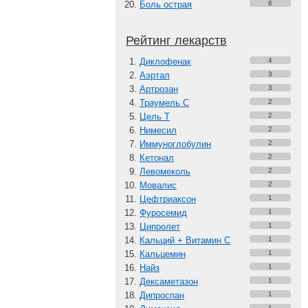
Боль острая
6
Рейтинг лекарств
Диклофенак
4
Аэртал
3
Артрозан
3
Траумель С
2
Цель Т
2
Нимесил
2
Иммуноглобулин
2
Кетонал
2
Левомеколь
2
Мовалис
2
Цефтриаксон
1
Фуросемид
1
Ципролет
1
Кальций + Витамин C
1
Кальцемин
1
Найз
1
Дексаметазон
1
Дипроспан
1
1