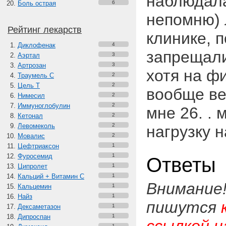
наблюдала
Боль острая
6
непомню) 
Рейтинг лекарств
клинике, 
Диклофенак
4
запрещали
Аэртал
3
Артрозан
3
хотя на ф
Траумель С
2
Цель Т
2
вообще ве
Нимесил
2
Иммуноглобулин
2
мне 26. .
Кетонал
2
Левомеколь
2
нагрузку н
Мовалис
2
Цефтриаксон
1
Фуросемид
1
Ответы
Ципролет
1
Кальций + Витамин C
1
Внимание
Кальцемин
1
Найз
1
пишутся
Дексаметазон
1
Дипроспан
1
1