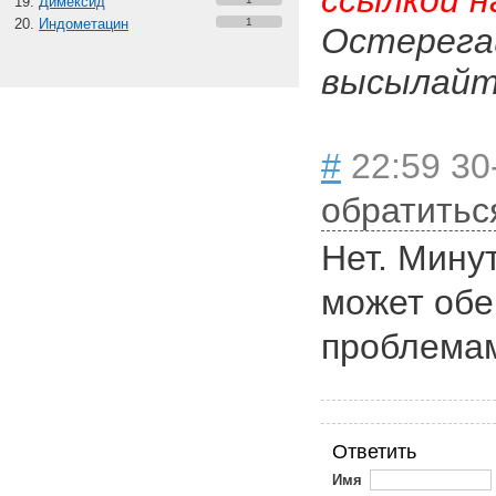
ссылкой н
Димексид
Индометацин
1
Остерега
высылайте
#
22:59 30
обратитьс
Нет. Мину
может обе
проблема
Ответить
Имя