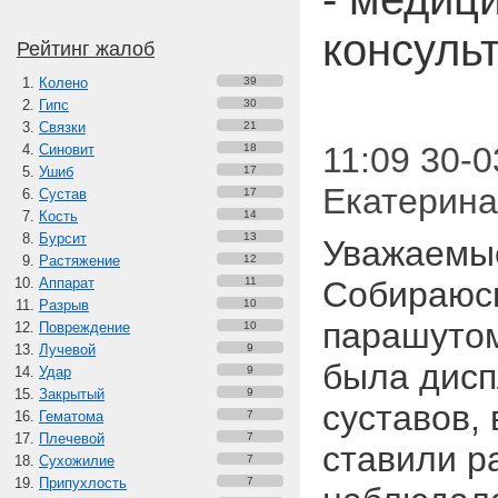
консуль
Рейтинг жалоб
Колено
39
Гипс
30
Связки
21
11:09 30-0
Синовит
18
Ушиб
17
Екатерин
Сустав
17
Кость
14
Бурсит
13
Уважаемые
Растяжение
12
Аппарат
11
Собираюсь
Разрыв
10
парашутом
Повреждение
10
Лучевой
9
была дисп
Удар
9
Закрытый
9
суставов,
Гематома
7
Плечевой
7
ставили р
Сухожилие
7
Припухлость
7