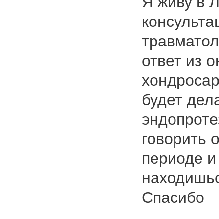
Я живу в 
консульта
травматол
ответ из о
хондросар
будет дел
эндопроте
говорить 
периоде и 
находишьс
Спасибо