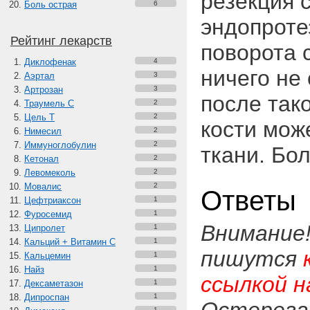
резекция 
Боль острая
6
эндопроте
Рейтинг лекарств
поворота 
Диклофенак
4
ничего не
Аэртал
3
Артрозан
3
после так
Траумель С
2
Цель Т
2
кости мож
Нимесил
2
Иммуноглобулин
2
ткани. Бо
Кетонал
2
Левомеколь
2
Мовалис
2
Ответы
Цефтриаксон
1
Фуросемид
1
Внимание
Ципролет
1
Кальций + Витамин C
1
пишутся
Кальцемин
1
Найз
1
ссылкой н
Дексаметазон
1
Дипроспан
1
1