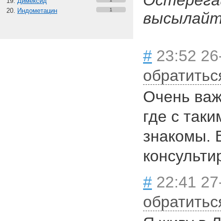
Остерега
Димексид
Индометацин
1
высылайте
#
23:52 26
обратитьс
Очень важ
где с так
знакомы. 
консульти
#
22:41 27-
обратитьс