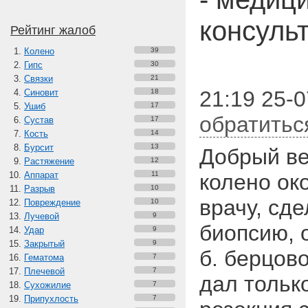
консуль
Рейтинг жалоб
Колено
39
Гипс
30
Связки
21
21:19 25-0
Синовит
18
Ушиб
17
обратитьс
Сустав
17
Кость
14
Бурсит
13
Добрый ве
Растяжение
12
Аппарат
11
колено око
Разрыв
10
врачу, сде
Повреждение
10
Лучевой
9
биопсию, 
Удар
9
Закрытый
9
б. берцов
Гематома
7
Плечевой
7
дал тольк
Сухожилие
7
Припухлость
7