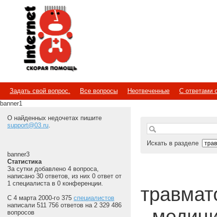
Internet
Скорая помощь
Задать свой вопрос.
Все вопросы
Неотвеченные
С ответами 
banner1
О найденных недочетах пишите
support@03.ru
.
Искать в разделе
banner3
Статистика
За сутки добавлено 4 вопроса,
написано 30 ответов, из них 0 ответ от
1 специалиста в 0 конференции.
травмато
С 4 марта 2000-го 375
специалистов
написали 511 756 ответов на 2 329 486
- медиц
вопросов