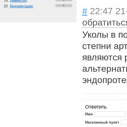
Димексид
Индометацин
1
#
22:47 21
обратитьс
Уколы в по
степни ар
являются 
альтернат
эндопроте
Ответить
Имя
Населенный пункт