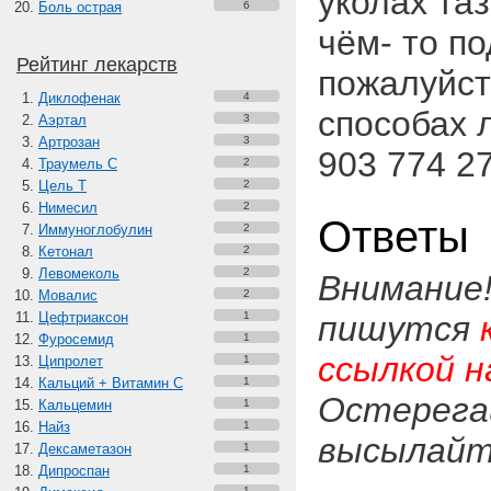
уколах та
Боль острая
6
чём- то п
Рейтинг лекарств
пожалуйст
Диклофенак
4
способах 
Аэртал
3
Артрозан
3
903 774 27
Траумель С
2
Цель Т
2
Нимесил
2
Ответы
Иммуноглобулин
2
Кетонал
2
Левомеколь
2
Внимание
Мовалис
2
Цефтриаксон
1
пишутся
Фуросемид
1
ссылкой н
Ципролет
1
Кальций + Витамин C
1
Остерега
Кальцемин
1
Найз
1
высылайте
Дексаметазон
1
Дипроспан
1
1