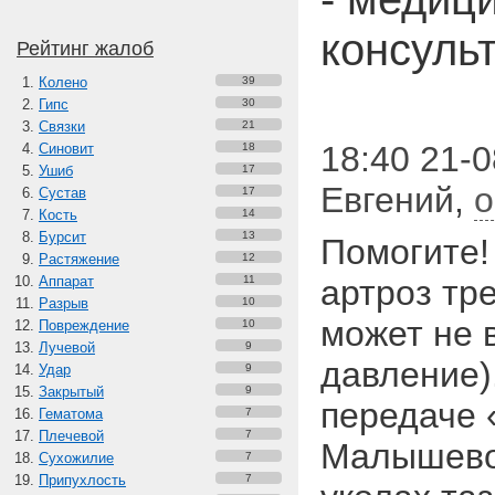
консуль
Рейтинг жалоб
Колено
39
Гипс
30
Связки
21
18:40 21-0
Синовит
18
Ушиб
17
Евгений
,
о
Сустав
17
Кость
14
Бурсит
13
Помогите!
Растяжение
12
Аппарат
11
артроз тр
Разрыв
10
может не 
Повреждение
10
Лучевой
9
давление).
Удар
9
Закрытый
9
передаче 
Гематома
7
Плечевой
7
Малышевой
Сухожилие
7
Припухлость
7