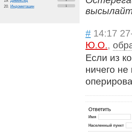
Остерега
Димексид
Индометацин
1
высылайте
#
14:17 27
Ю.О.
,
обр
Если из к
ничего не
оперирова
Ответить
Имя
Населенный пункт