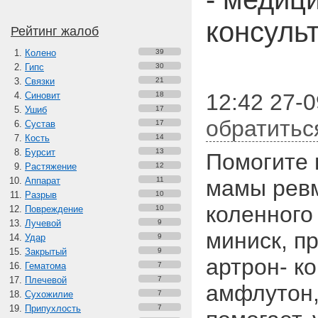
консуль
Рейтинг жалоб
Колено
39
Гипс
30
Связки
21
12:42 27-0
Синовит
18
Ушиб
17
обратитьс
Сустав
17
Кость
14
Бурсит
13
Помогите 
Растяжение
12
Аппарат
11
мамы рев
Разрыв
10
коленного
Повреждение
10
Лучевой
9
миниск, п
Удар
9
Закрытый
9
артрон- к
Гематома
7
Плечевой
7
амфлутон,
Сухожилие
7
Припухлость
7