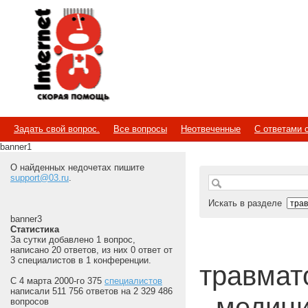
Internet
Скорая помощь
Задать свой вопрос.
Все вопросы
Неотвеченные
С ответами 
banner1
О найденных недочетах пишите
support@03.ru
.
Искать в разделе
banner3
Статистика
За сутки добавлено 1 вопрос,
написано 20 ответов, из них 0 ответ от
3 специалистов в 1 конференции.
травмато
С 4 марта 2000-го 375
специалистов
написали 511 756 ответов на 2 329 486
- медиц
вопросов