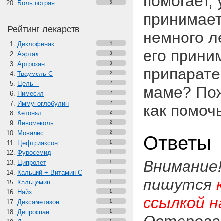
помогает,
Боль острая
6
принимает
Рейтинг лекарств
немного л
Диклофенак
4
его прини
Аэртал
3
Артрозан
3
припарате
Траумель С
2
Цель Т
2
маме? Пож
Нимесил
2
Иммуноглобулин
2
как помоч
Кетонал
2
Левомеколь
2
Мовалис
2
Ответы
Цефтриаксон
1
Фуросемид
1
Внимание
Ципролет
1
Кальций + Витамин C
1
пишутся
Кальцемин
1
Найз
1
ссылкой н
Дексаметазон
1
Дипроспан
1
1