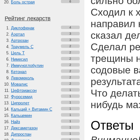
сильно бол
Боль острая
6
Сходил к 
Рейтинг лекарств
направил 
Диклофенак
4
сказал де
Аэртал
3
Артрозан
3
Сделал ре
Траумель С
2
Цель Т
2
трещины н
Нимесил
2
Иммуноглобулин
2
содовые в
Кетонал
2
Левомеколь
2
результат
Мовалис
2
Что делат
Цефтриаксон
1
Фуросемид
1
нибудь ма
Ципролет
1
Кальций + Витамин C
1
Кальцемин
1
Ответы
Найз
1
Дексаметазон
1
Дипроспан
1
1