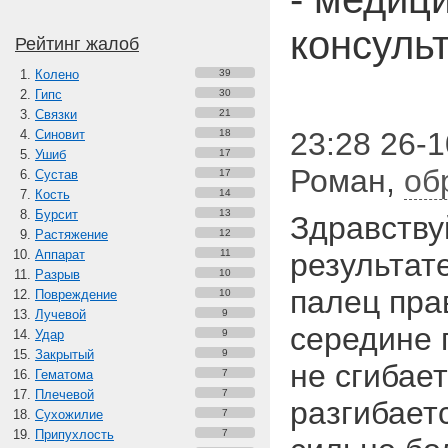
консуль
Рейтинг жалоб
Колено
39
Гипс
30
Связки
21
23:28 26-1
Синовит
18
Ушиб
17
Роман
,
об
Сустав
17
Кость
14
Бурсит
13
Здравству
Растяжение
12
Аппарат
11
результат
Разрыв
10
палец пра
Повреждение
10
Лучевой
9
середине 
Удар
9
Закрытый
9
не сгибает
Гематома
7
Плечевой
7
разгибает
Сухожилие
7
Припухлость
7