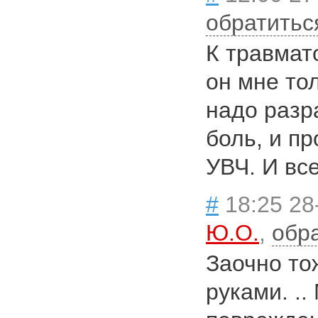
обратитьс
К травмат
он мне тол
надо разр
боль, и п
УВЧ. И все.
#
18:25 28
Ю.О.
,
обр
Заочно то
руками. ..