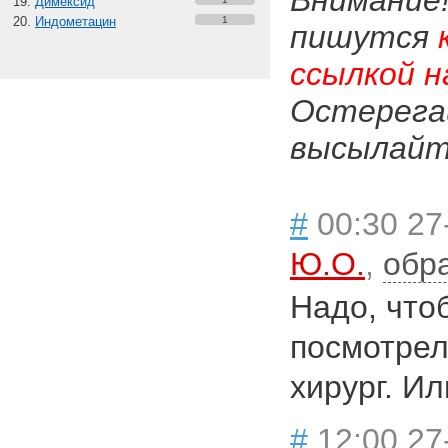
Внимание
Димексид
Индометацин
1
пишутся
ссылкой н
Остерега
высылайте
#
00:30 27
Ю.О.
,
обр
Надо, что
посмотрел
хирург. Ил
#
12:00 27