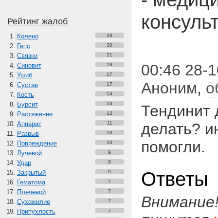
консуль
Рейтинг жалоб
Колено
39
Гипс
30
Связки
21
00:46 28-1
Синовит
18
Ушиб
17
Аноним
,
о
Сустав
17
Кость
14
Бурсит
13
Тендинит 
Растяжение
12
Аппарат
11
делать? и
Разрыв
10
помогли.
Повреждение
10
Лучевой
9
Удар
9
Ответы
Закрытый
9
Гематома
7
Плечевой
7
Внимание
Сухожилие
7
Припухлость
7