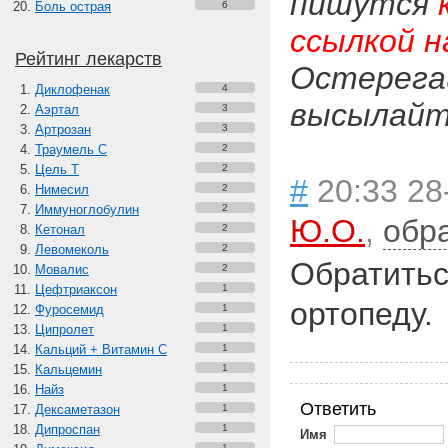
пишутся
Боль острая
6
ссылкой н
Рейтинг лекарств
Остерега
Диклофенак
4
высылайте
Аэртал
3
Артрозан
3
Траумель С
2
Цель Т
2
#
20:33 28
Нимесил
2
Иммуноглобулин
2
Ю.О.
,
обр
Кетонал
2
Левомеколь
2
Обратитьс
Мовалис
2
Цефтриаксон
1
ортопеду.
Фуросемид
1
Ципролет
1
Кальций + Витамин C
1
Кальцемин
1
Найз
1
Ответить
Дексаметазон
1
Дипроспан
1
Имя
1